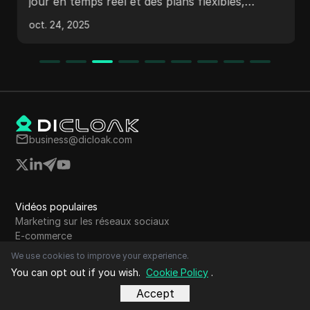
jour en temps réel et des plans flexibles,
répondant aux besoins des utilisateurs à la
oct. 24, 2025
recherche d’un accès Internet sans faille.
business@dicloak.com
Vidéos populaires
Marketing sur les réseaux sociaux
E-commerce
Marketing d'affiliation
We use cookies to improve your experience.
Cryptomonnaie
You can opt out if you wish.
Cookie Policy
.
Culture d'airdrop
Accept
Publicité en ligne
Dropshipping