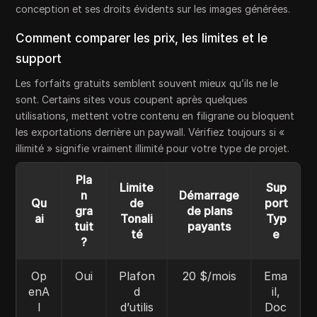
conception et ses droits évidents sur les images générées.
Comment comparer les prix, les limites et le
support
Les forfaits gratuits semblent souvent mieux qu’ils ne le
sont. Certains sites vous coupent après quelques
utilisations, mettent votre contenu en filigrane ou bloquent
les exportations derrière un paywall. Vérifiez toujours si «
illimité » signifie vraiment illimité pour votre type de projet.
Pla
Limite
Sup
n
Démarrage
Qu
de
port
gra
de plans
ai
Tonali
Typ
tuit
payants
té
e
?
Op
Oui
Plafon
20 $/mois
Ema
enA
d
il,
I
d’utilis
Doc