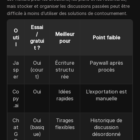
mais stocker et organiser les discussions passées peut être
difficile à moins d’utiliser des solutions de contournement.
Essai
O
/
Meilleur
uti
Point faible
gratui
pour
l
t ?
Ja
Oui
Écriture
Paywall après
sp
(cour
structu
procès
er
t)
rée
Co
Oui
Idées
L’exportation est
py
rapides
manuelle
.ai
Ch
Oui
Tirages
Historique de
at
(basiq
flexibles
discussion
G
ue)
désordonné