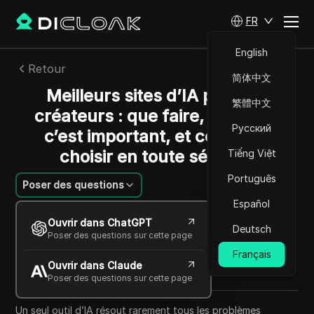
FR
English
Retour
简体中文
Meilleurs sites d’IA pour les
繁體中文
créateurs : que faire, pourquoi
Русский
c’est important, et comment
choisir en toute sécurité
Tiếng Việt
Português
Poser des questions
Español
Sandra Anderson
Ouvrir dans ChatGPT
26 mai 2026
8
min de lecture
Deutsch
Poser des questions sur cette page
Partager avec
Français
Ouvrir dans Claude
Copy Link
Poser des questions sur cette page
Un seul outil d’IA résout rarement tous les problèmes