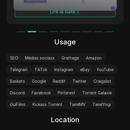
e
nt
Lire la suite
s, aux
à la
Usage
SEO
Médias sociaux
Grattage
Amazon
Telegram
TikTok
Instagram
eBay
YouTube
Baskets
Google
Reddit
Twitter
Craigslist
Discord
Facebook
Pinterest
Torrent Galaxie
OuiFilms
Kickass Torrent
TamilMV
TamilYogi
Location