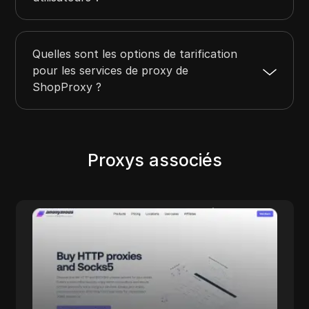
Quelles sont les options de tarification
pour les services de proxy de
ShopProxy ?
Proxys associés
Zyte
s de
maison de la plateforme de web scraping
qui
tout-en-un alimentée par l'IA, et d'une
alité,
équipe de livraison de données de classe
âce à
mondiale. vos développeurs ou les nôtres ?
s, à