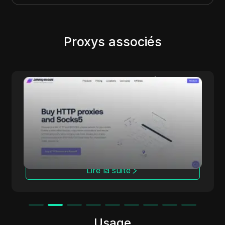
Proxys associés
Anonymous Proxies
Anonymous Proxies fournit des solutions de
proxy configurables pour les personnes qui
accordent de l’importance à la confidentialité,
aux performances et au contrôle fin. Grâce à
des réseaux de datacenters et résidentiels, à
plusieurs protocoles et à une couverture
dans plus de 100 pays, le service convient
Lire la suite
parfaitement à la vérification d’annonces, aux
études de marché, à l’automatisation et à la
gestion de multiples comptes tout en
protégeant votre identité.
Usage