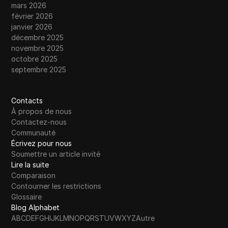
mars 2026
février 2026
janvier 2026
décembre 2025
novembre 2025
octobre 2025
septembre 2025
Contacts
À propos de nous
Contactez-nous
Communauté
Écrivez pour nous
Soumettre un article invité
Lire la suite
Comparaison
Contourner les restrictions
Glossaire
Blog Alphabet
A
B
C
D
E
F
G
H
I
J
K
L
M
N
O
P
Q
R
S
T
U
V
W
X
Y
Z
Autre