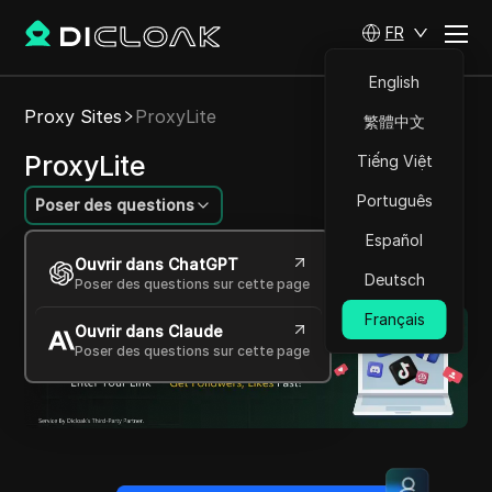
FR
English
Proxy Sites
ProxyLite
繁體中文
ProxyLite
Tiếng Việt
Português
Poser des questions
Español
Solutions de proxy efficaces et légères pour
Ouvrir dans ChatGPT
une connectivité sécurisée et rapide
Deutsch
Poser des questions sur cette page
Français
Ouvrir dans Claude
Poser des questions sur cette page