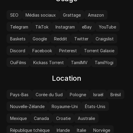
SEO
Médias sociaux
Grattage
Amazon
Telegram
TikTok
Instagram
eBay
YouTube
Baskets
Google
Reddit
Twitter
Craigslist
Discord
Facebook
Pinterest
Torrent Galaxie
OuiFilms
Kickass Torrent
TamilMV
TamilYogi
Location
Pays-Bas
Corée du Sud
Pologne
Israël
Brésil
Nouvelle-Zélande
Royaume-Uni
États-Unis
Mexique
Canada
Croatie
Australie
République tchèque
Irlande
Italie
Norvège