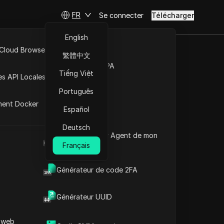
FR
Se connecter
Télécharger
English
 Cloud Browser MCP
繁體中文
Marché de la RPA
Tiếng Việt
es API Locales
Português
ment Docker
Español
Deutsch
Quel est le User Agent de mon
navigateur
Français
Générateur de code 2FA
Générateur UUID
 web