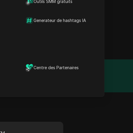
Outils SMM gratuits
méliorer la sécurité et
acenter, des proxys
Generateur de hashtags IA
els que le web scraping,
aste réseau et leur
rmance fiable, faisant
Centre des Partenaires
Année de création
2015
xy