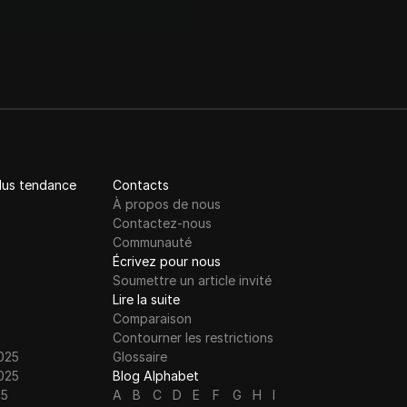
plus tendance
Contacts
À propos de nous
Contactez-nous
Communauté
Écrivez pour nous
Soumettre un article invité
Lire la suite
Comparaison
Contourner les restrictions
025
Glossaire
025
Blog Alphabet
25
A
B
C
D
E
F
G
H
I