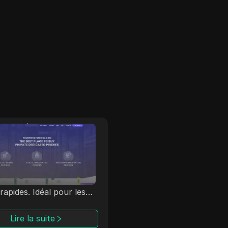
urPrivateProxy
YouProxy
rivateProxy propose
YouProxy est un fournis
olutions de proxy
complet de services de p
es, garantissant des
avancés, offrant une lar
xions sécurisées et
gamme de solutions, y
rapides. Idéal pour les
compris des proxys
rises et les utilisateurs
résidentiels, mobiles et d
és, il offre des adresses
centre de données.
Lire la suite
Lire la suite
ables pour des