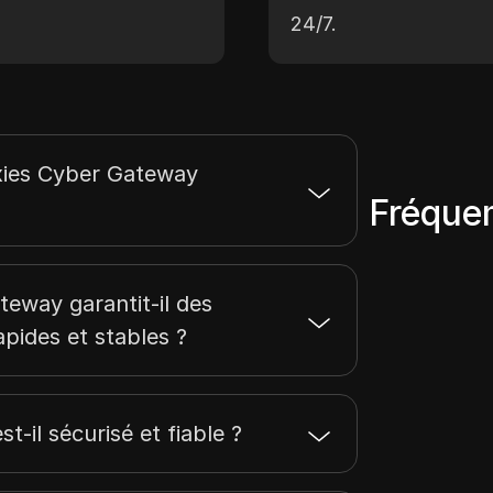
24/7.
xies Cyber Gateway
Fréque
way garantit-il des
pides et stables ?
-il sécurisé et fiable ?