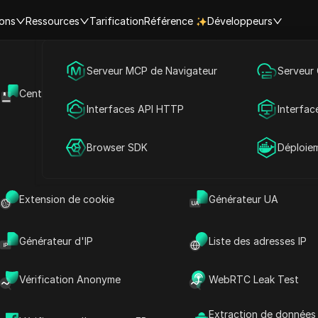
ions
Ressources
Tarification
Référence
Développeurs
Marketing des médias sociaux
Serveur MCP de Navigateur
Serveur
y
Centre d'aide
API Ouverte
ay
Publicité
Interfaces API HTTP
Interfac
Poser des questions
ité et fiables pour
Partage de compte
Browser SDK
Déploie
Ouvrir dans ChatGPT
Poser des questions sur cette page
Ouvrir dans Claude
Extension de cookie
Générateur UA
Poser des questions sur cette page
Générateur d'IP
Liste des adresses IP
Vérification Anonyme
WebRTC Leak Test
yber Gateway ?
Extraction de données