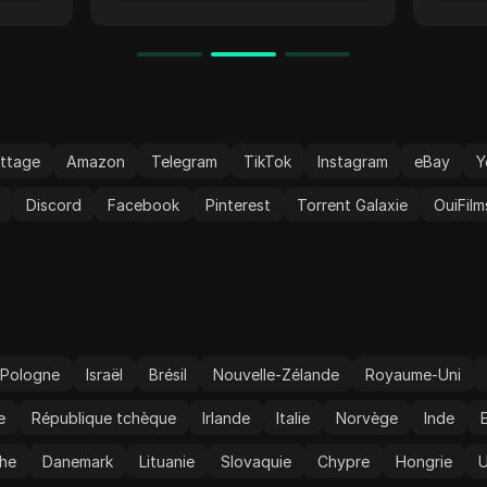
t les
perfo
qui
Les m
e
stric
a
protè
 Z-
viola
xions
faisa
c une
pour 
ttage
Amazon
Telegram
TikTok
Instagram
eBay
Y
et
Son p
 à 90
facile
t
Discord
Facebook
Pinterest
Torrent Galaxie
OuiFilm
gesti
nger
amélio
 les
globa
leau
n bot
end en
HTTP,
Pologne
Israël
Brésil
Nouvelle-Zélande
Royaume-Uni
lité
e
République tchèque
Irlande
Italie
Norvège
Inde
s.
che
Danemark
Lituanie
Slovaquie
Chypre
Hongrie
U