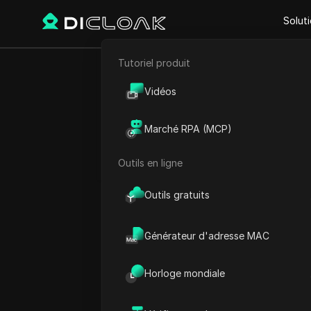
Solut
Tutoriel produit
E-commerce
Proxy Sites
Cyber Gatewa
Vidéos
Cyber Gatew
Marketing d'affiliation
Marché RPA (MCP)
Des proxies de haute qual
Extraction de données web
diverses tâches en ligne
Outils en ligne
Outils gratuits
Générateur d'adresse MAC
Horloge mondiale
Qu'est-ce que C