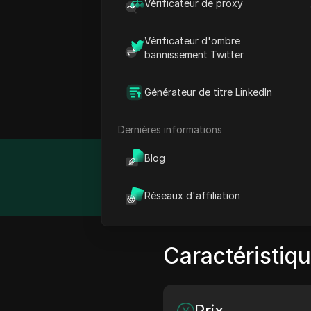
Vérificateur de proxy
Cyber Gateway propose de
la performance en ligne. 
Vérificateur d'ombre
tournants et des proxys 
bannissement Twitter
l'accès à du contenu géo-
infrastructure robuste ga
Générateur de titre LinkedIn
d'eux un choix de confianc
Dernières informations
Blog
Détail
Réseaux d'affiliation
Caractéristiq
Prix