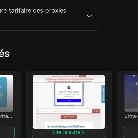
ure tarifaire des proxies
és
YouTubeUnblocked
Yo
vices
youtubeunblocked est le
YourP
s
proxy youtube le plus
des s
eurs
avancé. C'est un service sans
dédié
tracas qui vous permet
conne
rité
d'accéder à youtube et à
ultra-
d'autres sites web.
entrep
nymat
avanc
Lire la suite
able
IP st