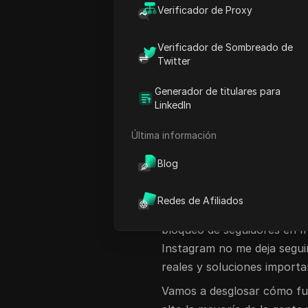
reciben el mensaje de "Blo
Verificador de Proxy
nada en absoluto. La frustr
obvia. Podrías alcanzar un 
Verificador de Sombreado de
una bandera de cuenta o act
Twitter
previo aviso. A veces, incl
Generador de titulares para
durante días, especialmente
LinkedIn
gestionar varios perfiles.
Última información
Es fácil pensar que esto es
problemas de seguimiento p
Blog
disparadores de seguridad o
pueden afectar a cualquier
Redes de Afiliados
simplemente intentan mante
bloqueo de seguidores en I
Instagram no me deja segui
reales y soluciones importa
Vamos a desglosar cómo fun