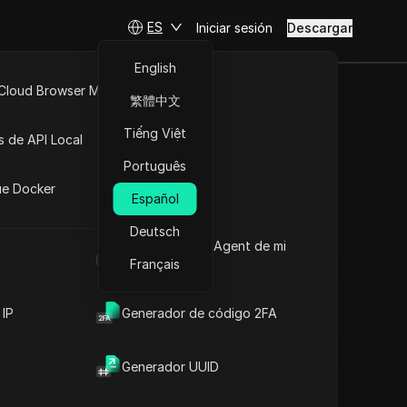
ES
Iniciar sesión
Descargar
English
 Cloud Browser MCP
繁體中文
 en IG?
API Abierta
Tiếng Việt
s de API Local
rlo
Português
iones
ue Docker
Español
Hacer preguntas
Deutsch
Cuál es el User Agent de mi
Abrir en ChatGPT
Copy Link
navegador
Français
Hacer preguntas sobre esta página
Abrir en Claude
 IP
Generador de código 2FA
Hacer preguntas sobre esta página
Generador UUID
¿Cuáles son las