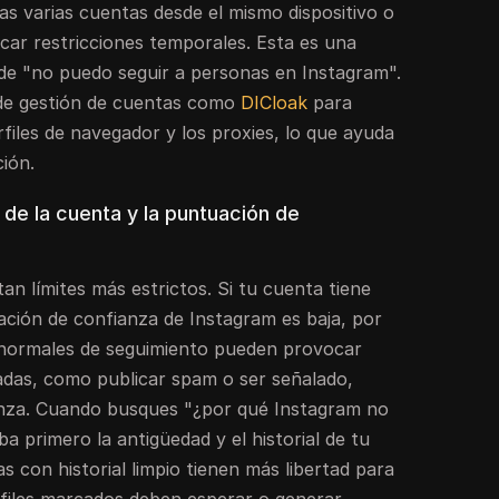
nas varias cuentas desde el mismo dispositivo o
car restricciones temporales. Esta es una
de "no puedo seguir a personas en Instagram".
de gestión de cuentas como
DICloak
para
iles de navegador y los proxies, lo que ayuda
ción.
 de la cuenta y la puntuación de
n límites más estrictos. Si tu cuenta tiene
ción de confianza de Instagram es baja, por
s normales de seguimiento pueden provocar
adas, como publicar spam o ser señalado,
nza. Cuando busques "¿por qué Instagram no
a primero la antigüedad y el historial de tu
s con historial limpio tienen más libertad para
rfiles marcados deben esperar o generar