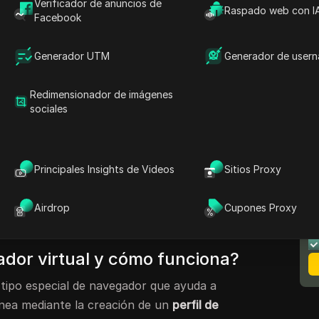
al permitirle navegar de forma segura y
Verificador de anuncios de
Raspado web con I
Facebook
 de las amenazas en línea.
a seguridad
garantiza una
navegación virtual
Generador UTM
Generador de user
n de un entorno de
aislamiento del navegador
.
 mantiene la privacidad de su información
Redimensionador de imágenes
ue buscan un
navegador virtual
gratuito en
sociales
pciones que ofrecen un perfil seguro y
o.
emos qué es un
navegador virtual
, cómo
Principales Insights de Videos
Sitios Proxy
 mejores
navegadores virtuales basados en la
N
Veamos cómo estas herramientas pueden
m
Airdrop
Cupones Proxy
guridad
en línea
.
dor virtual y cómo funciona?
tipo especial de navegador que ayuda a
ínea mediante la creación de un
perfil de