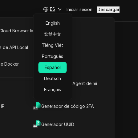
ES
Iniciar sesión
Descargar
English
 Cloud Browser MCP
繁體中文
ra 2025:
API Abierta
Tiếng Việt
s de API Local
dad
Português
iones
ue Docker
Español
Hacer preguntas
Deutsch
Cuál es el User Agent de mi
Abrir en ChatGPT
Copy Link
navegador
Français
Hacer preguntas sobre esta página
Abrir en Claude
 IP
Generador de código 2FA
Hacer preguntas sobre esta página
Generador UUID