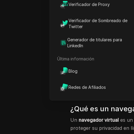
protección de la privacidad
Verificador de Proxy
anónima, aislando sus datos
Un
navegador virtual para l
Verificador de Sombreado de
Twitter
segura
mediante la creació
Esto evita el seguimiento y
Generador de titulares para
personal. Para aquellos q
LinkedIn
línea, existen excelentes o
Última información
controlado sin ningún cost
En este artículo, explorar
Blog
funciona y revisaremos los
web con planes gratuitos
. 
Redes de Afiliados
mejorar su privacidad y se
¿Qué es un navega
Un
navegador virtual
es un 
proteger su privacidad en l