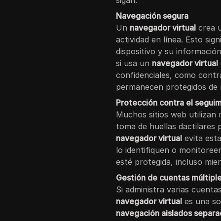
sigan.
Navegación segura
Un
navegador virtual
crea u
actividad en línea. Esto signi
dispositivo y su informació
si usa un
navegador virtual
confidenciales, como contra
permanecen protegidos de m
Protección contra el seguim
Muchos sitios web utilizan
toma de huellas dactilares 
navegador virtual
evita esta
lo identifiquen o monitoree
esté protegida, incluso mien
Gestión de cuentas múltipl
Si administra varias cuenta
navegador virtual
es una sol
navegación aislados separ