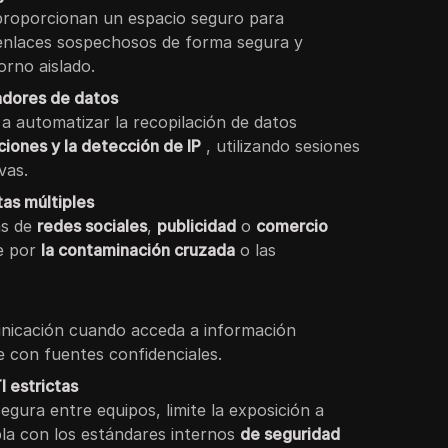
proporcionan un espacio seguro para
 enlaces sospechosos de forma segura y
orno aislado.
adores de datos
a automatizar la recopilación de datos
iciones y la detección de IP
, utilizando sesiones
vas.
as múltiples
as de
redes sociales
,
publicidad
o
comercio
e por
la contaminación cruzada
o las
unicación cuando acceda a información
e con fuentes confidenciales.
I estrictas
gura entre equipos, limite la exposición a
a con los estándares internos
de seguridad