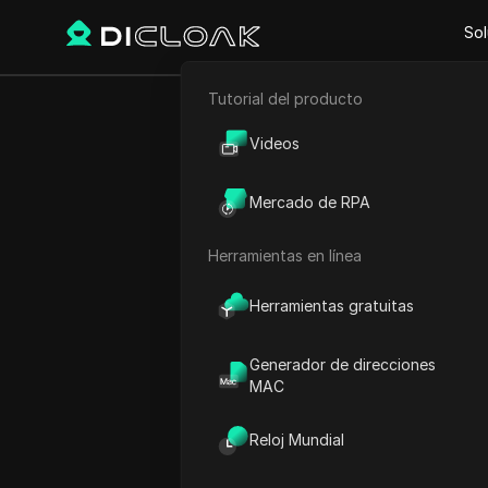
Sol
Tutorial del producto
Atrás
Comercio electrónico
Los mej
Videos
Marketing de afiliación
me
Mercado de RPA
Raspado web
Herramientas en línea
Felipe Moreira
23 sep 2025
8
minuto 
Herramientas gratuitas
Generador de direcciones
La privacidad y la segurida
MAC
usuarios de Internet en la 
administre varias cuentas 
Reloj Mundial
virtual
puede ayudar a mant