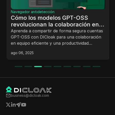
Navegador antidetección
Cómo los modelos GPT-OSS
revolucionan la colaboración en
equipo y el uso compartido
Aprenda a compartir de forma segura cuentas
seguro de cuentas con DICloak
GPT-OSS con DICloak para una colaboración
en equipo eficiente y una productividad
mejorada sin comprometer la seguridad.
ago 06, 2025
business@dicloak.com