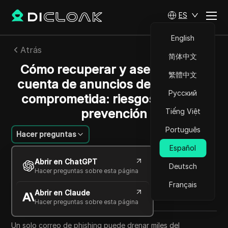
ES
English
Atrás
简体中文
Cómo recuperar y asegurar una
繁體中文
cuenta de anuncios de Facebook
Русский
comprometida: riesgos, pasos y
prevención
Tiếng Việt
Português
Hacer preguntas
Español
João Silva
Abrir en ChatGPT
05 jun 2026
8
minuto de lectura
Deutsch
Hacer preguntas sobre esta página
Compartir con
Français
Abrir en Claude
Copy Link
Hacer preguntas sobre esta página
Un solo correo de phishing puede drenar miles del