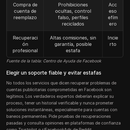
Compra de
Prohibiciones
Acc
cuenta de
ocultas, control
eso
reemplazo
falso, perfiles
efím
reciclados
ero
Recuperaci
Altas comisiones, sin
Incie
ón
garantía, posible
rto
profesional
estafa
Fuente de la tabla: Centro de Ayuda de Facebook
Elegir un soporte fiable y evitar estafas
No todos los servicios que dicen recuperar problemas de
cuentas publicitarias comprometidas en Facebook son
legítimos. Los verdaderos expertos deberían explicar su
proceso, tener un historial verificable y nunca prometer
soluciones instantáneas, especialmente para cuentas con
baneos permanentes. Pide pruebas de recuperaciones
pasadas y consulta opiniones en plataformas de confianza
como Trustpilot o r/FacebookAds de Reddit.