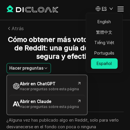
ES
English
Atrás
繁體中文
Cómo obtener más votos positivos
Tiếng Việt
de Reddit: una guía de compra
Português
segura y efectiva
Español
Hacer preguntas
Jessica Wardell
Abrir en ChatGPT
19 sep 2025
7
minuto de lectura
Hacer preguntas sobre esta página
Compartir con
Abrir en Claude
Copy Link
Hacer preguntas sobre esta página
¿Alguna vez has publicado algo en Reddit, solo para verlo
desvanecerse en el fondo con poca o ninguna