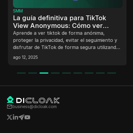
SMM
La guía definitiva para TikTok
View Anonymous: Cómo ver
TikToks sin ser rastreado en 2025
Aprende a ver tiktok de forma anónima,
proteger la privacidad, evitar el seguimiento y
disfrutar de TikTok de forma segura utilizando
TikTok de incógnito y herramientas avanzadas.
ago 12, 2025
business@dicloak.com