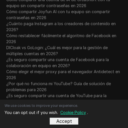
equipo sin compartir contraseñas en 2026
Cómo compartir Joyfun AI con tu equipo sin compartir
contraseñas en 2026
¿Cuánto paga Instagram a los creadores de contenido en
2026?
Cómo restablecer fácilmente el algoritmo de Facebook en
2026
DICloak vs GoLogin: ¿Cuál es mejor para la gestión de
múltiples cuentas en 2026?
¿Es seguro compartir una cuenta de Facebook para la
colaboración en equipo en 2026?
Cómo elegir el mejor proxy para el navegador Antidetect en
2026
¿Por qué no funciona mi YouTube? Guía de solución de
problemas para 2026
¿Es seguro compartir una cuenta de YouTube para la
colaboración en equipo en 2026?
We use cookies to improve your experience.
Cómo empezar a hacer dropshipping en Amazon en 2026:
You can opt out if you wish.
Cookie Policy
.
pasos sencillos
¿Es seguro compartir una cuenta de TikTok para la
Accept
colaboración en equipo en 2026?