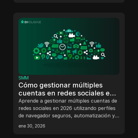
cómo afecta a los nacionales extranjeros
en relación con el Formulario 1042S y las
declaraciones de impuestos.
SMM
Cómo gestionar múltiples
cuentas en redes sociales en
2026: La guía definitiva para
Aprende a gestionar múltiples cuentas de
expertos
redes sociales en 2026 utilizando perfiles
de navegador seguros, automatización y
flujos de trabajo de equipo para evitar
ene 30, 2026
baneos y escalar de forma segura.