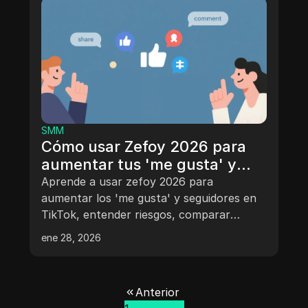
SMM
Cómo usar Zefoy 2026 para
aumentar tus 'me gusta' y
seguidores en TikTok
Aprende a usar zefoy 2026 para
aumentar los 'me gusta' y seguidores en
TikTok, entender riesgos, comparar
herramientas y aplicar estrategias de
ene 28, 2026
crecimiento más seguras para el éxito a
largo plazo en TikTok.
Anterior