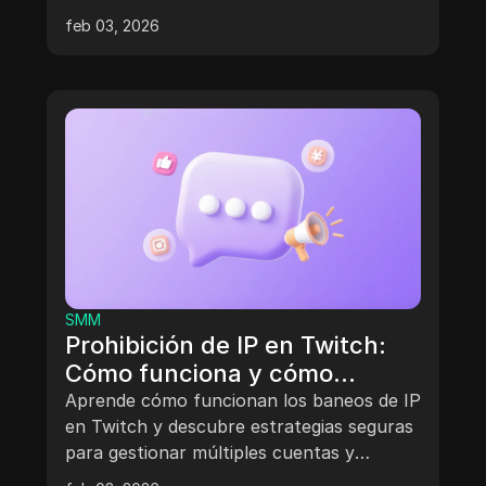
de forma segura usando estrategias y
feb 03, 2026
herramientas legítimas como DICloak.
SMM
Prohibición de IP en Twitch:
Cómo funciona y cómo
gestionar varias cuentas de
Aprende cómo funcionan los baneos de IP
forma segura
en Twitch y descubre estrategias seguras
para gestionar múltiples cuentas y
proteger tu carrera y comunidad en