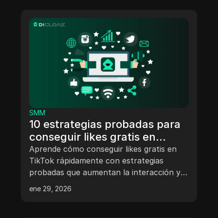
SMM
10 estrategias probadas para
conseguir likes gratis en
TikTok rápidamente
Aprende cómo conseguir likes gratis en
TikTok rápidamente con estrategias
probadas que aumentan la interacción y
la visibilidad. Descubre los mejores
ene 29, 2026
momentos para publicar, evita riesgos con
servicios de terceros y gestiona varias