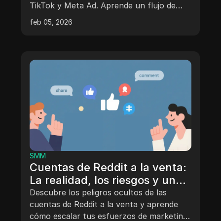
TikTok y Meta Ad. Aprende un flujo de
trabajo probado para crecer de forma
feb 05, 2026
segura sin arriesgarte a baneos o
hackeos.
SMM
Cuentas de Reddit a la venta:
La realidad, los riesgos y una
alternativa segura de
Descubre los peligros ocultos de las
crecimiento
cuentas de Reddit a la venta y aprende
cómo escalar tus esfuerzos de marketing