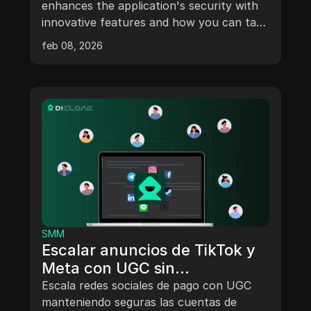
enhances the application's security with
innovative features and how you can take
advantage of them. Descubre la nueva
feb 08, 2026
actualización de OpenClaw que mejora la
seguridad de la aplicación con funciones
innovadoras y cómo puedes
aprovecharlas.
SMM
Escalar anuncios de TikTok y
Meta con UGC sin
comprometer la seguridad de
Escala redes sociales de pago con UGC
la cuenta
manteniendo seguras las cuentas de