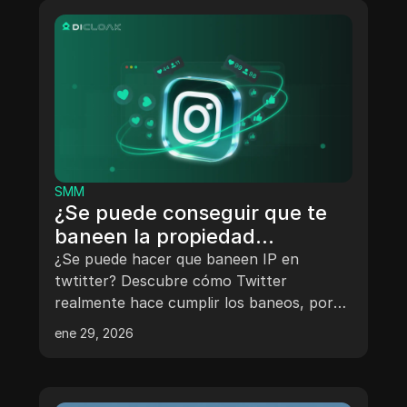
cuentas de forma segura con DICloak.
SMM
¿Se puede conseguir que te
baneen la propiedad
intelectual en Twitter?
¿Se puede hacer que baneen IP en
Comprendiendo las razones y
twtitter? Descubre cómo Twitter
realmente hace cumplir los baneos, por
soluciones
qué los baneos de IP son raros y cómo
ene 29, 2026
evitar las restricciones de cuentas de
forma segura.