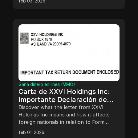
feb 03, 2026
streaming.
Gana dinero en línea (MMO)
Carta de XXVI Holdings Inc:
Importante Declaración de
Impuestos
Discover what the letter from XXVI
Holdings Inc means and how it affects
foreign nationals in relation to Form
1042S and tax filings. Descubre qué
feb 01, 2026
significa la carta de XXVI Holdings Inc y