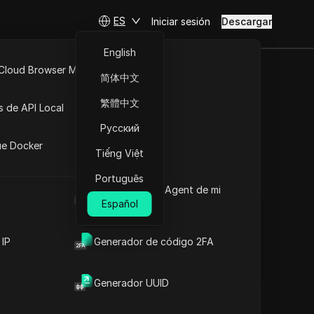
ES
Iniciar sesión
Descargar
English
 Cloud Browser MCP
简体中文
joras en
API Abierta
繁體中文
s de API Local
de equipo
Русский
iones
ue Docker
Tiếng Việt
Hacer preguntas
Português
Cuál es el User Agent de mi
Abrir en ChatGPT
Copy Link
navegador
Español
Hacer preguntas sobre esta página
Abrir en Claude
 IP
Generador de código 2FA
Hacer preguntas sobre esta página
Generador UUID