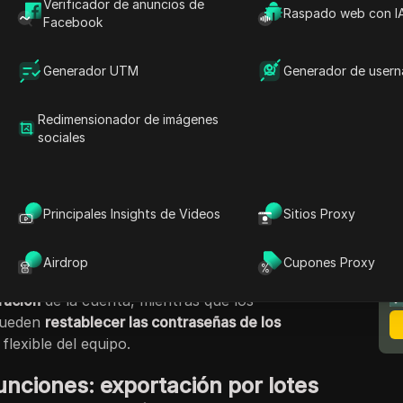
 administración de perfiles y la actualización
Verificador de anuncios de
Raspado web con I
Facebook
, esta semana presentamos nuevas
Generador UTM
Generador de user
 aún más la gestión de proxy y la
o que hace que DICloak sea aún más eficiente y
Redimensionador de imágenes
sociales
e
de proxies:
la exportación por lotes
y la
Principales Insights de Videos
Sitios Proxy
 que la edición y actualización de la
N
rma masiva sea más rápida y eficiente.
m
Airdrop
Cupones Proxy
 ahora admite
la exportación de datos de
ración
de la cuenta, mientras que los
pueden
restablecer las contraseñas de los
flexible del equipo.
unciones: exportación por lotes