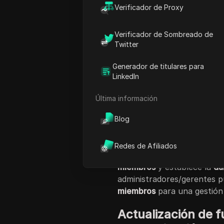
compartido de cuentas
, la
Verificador de Proxy
automática de DICloak.
Aprovechando ese impulso
Verificador de Sombreado de
Twitter
actualizaciones que mejoran
funcionalidad del equipo, l
Generador de titulares para
fácil de usar.
LinkedIn
Conclusiones clav
Última información
Actualización de funciones 
Blog
actualización por lotes
hacen
información del proxy de fo
Redes de Afiliados
Mejoras de equipo:
DICloak
miembros
y establece la
du
administradores/gerentes 
miembros
para una gestión 
Actualización de f