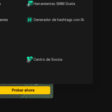
A
Herramientas SMM Gratis
Contenido
Conclusiones clave
Actualización de
names
Generador de hashtags con IA
funciones: exportación
por lotes y actualización
por lotes en proxies
Mejoras de equipo
Pruebe las nuevas
funciones de DICloak
ahora
Centro de Socios
avegador antidetección
ás seguro
Multi-login
Miembros ilimitados
Automatización sin código
Probar ahora