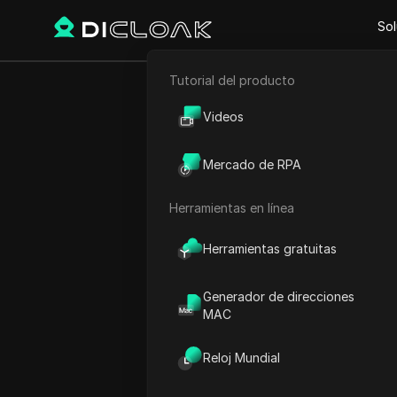
Sol
Tutorial del producto
Atrás
Comercio electrónico
Actuali
Videos
Marketing de afiliación
la gesti
Mercado de RPA
Raspado web
Herramientas en línea
Lin Zifeng
23 sep 2025
6
minuto 
Herramientas gratuitas
Generador de direcciones
DICloak Antidetect Browser
MAC
necesidades de los usuario
actualizaciones para mejorar
Reloj Mundial
pasada,
lanzamos varias ac