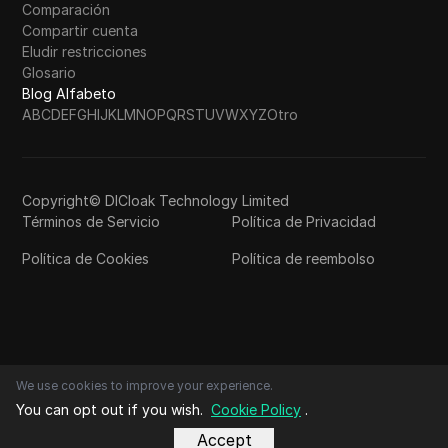
Comparación
Compartir cuenta
Eludir restricciones
Glosario
Blog Alfabeto
A
B
C
D
E
F
G
H
I
J
K
L
M
N
O
P
Q
R
S
T
U
V
W
X
Y
Z
Otro
Copyright© DICloak Technology Limited
Términos de Servicio
Política de Privacidad
Política de Cookies
Política de reembolso
We use cookies to improve your experience.
You can opt out if you wish.
Cookie Policy
.
Accept