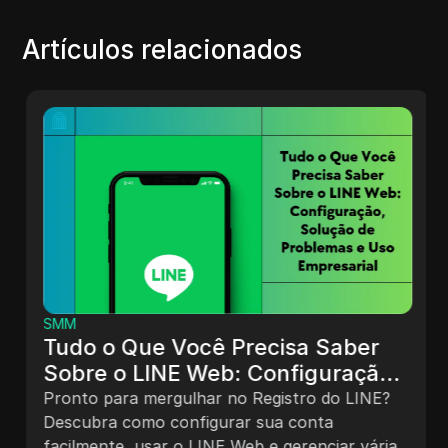
Artículos relacionados
SMM
Tudo o Que Você Precisa Saber
Sobre o LINE Web: Configuração,
Solução de Problemas e Uso
Pronto para mergulhar no Registro do LINE?
Empresarial
Descubra como configurar sua conta
facilmente, usar o LINE Web e gerenciar várias