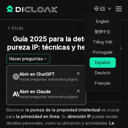
ES
English
Atrás
繁體中文
Guía 2025 para la detección de
Tiếng Việt
pureza IP: técnicas y herramientas
Português
Hacer preguntas
Español
Felipe Moreira
Deutsch
Abrir en ChatGPT
26 sep 2025
5
minuto de lectura
Hacer preguntas sobre esta página
Français
Compartir con
Abrir en Claude
Copy Link
Hacer preguntas sobre esta página
Mantener
la pureza de la propiedad intelectual
es crucial
para
la privacidad en línea
. Su
dirección IP
puede revelar
detalles personales, como su ubicación y actividades.
La