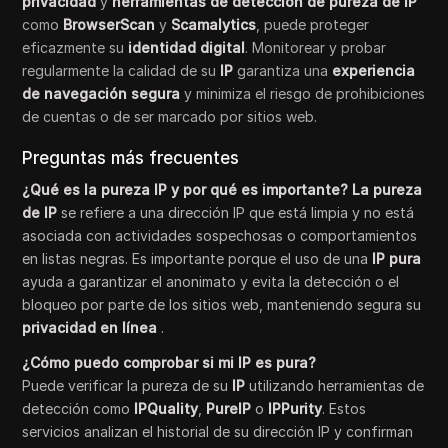
privacidad
y
herramientas de detección de pureza de IP
como
BrowserScan
y
Scamalytics
, puede proteger
eficazmente su
identidad digital
. Monitorear y probar
regularmente la calidad de su
IP
garantiza una
experiencia
de navegación segura
y minimiza el riesgo de prohibiciones
de cuentas o de ser marcado por sitios web.
Preguntas más frecuentes
¿Qué es la pureza IP y por qué es importante? La pureza
de IP
se refiere a una dirección IP que está limpia y no está
asociada con actividades sospechosas o comportamientos
en listas negras. Es importante porque el uso de una
IP pura
ayuda a garantizar el anonimato y evita la detección o el
bloqueo por parte de los sitios web, manteniendo segura su
privacidad en línea
.
¿Cómo puedo comprobar si mi IP es pura?
Puede verificar la pureza de su
IP
utilizando herramientas de
detección como
IPQuality
,
PureIP
o
IPPurity
. Estos
servicios analizan el historial de su dirección IP y confirman