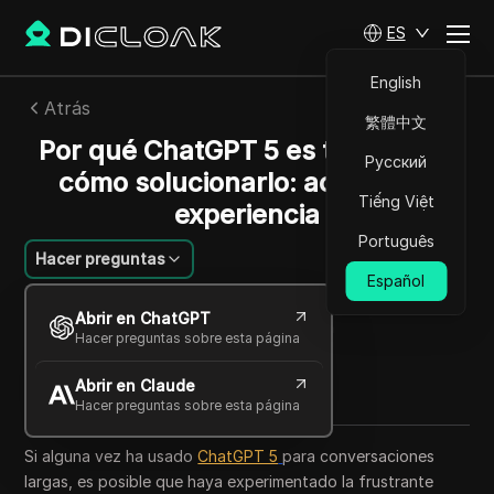
ES
English
Atrás
繁體中文
Por qué ChatGPT 5 es tan lento y
Русский
cómo solucionarlo: acelere su
Tiếng Việt
experiencia
Português
Hacer preguntas
Español
Sandra Anderson
Abrir en ChatGPT
28 ago 2025
8
minuto de lectura
Hacer preguntas sobre esta página
Compartir con
Abrir en Claude
Copy Link
Hacer preguntas sobre esta página
Si alguna vez ha usado
ChatGPT 5
para conversaciones
largas, es posible que haya experimentado la frustrante