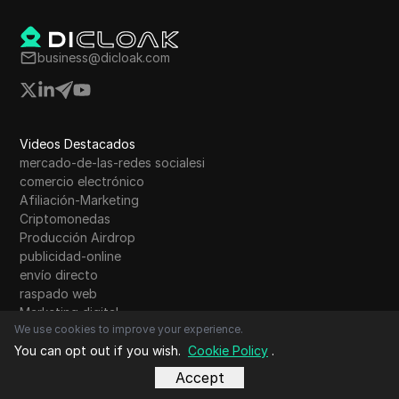
business@dicloak.com
Videos Destacados
mercado-de-las-redes socialesi
comercio electrónico
Afiliación-Marketing
Criptomonedas
Producción Airdrop
publicidad-online
envío directo
raspado web
Marketing digital
We use cookies to improve your experience.
Privacidad en línea
Apoderado
You can opt out if you wish.
Cookie Policy
.
Navegador antidetección
Accept
Huella digital