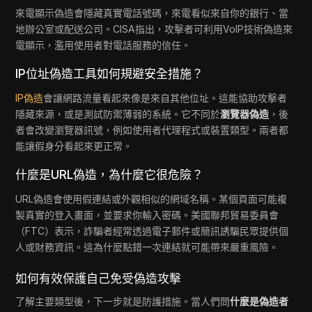
來電顯示偽造會隱藏真實電話號碼，來電看似來自你的銀行、當
地辦公室或配送公司。CISA指出，攻擊者可利用VoIP技術偽造來
電顯示，濫用使用者對電話服務的信任。
IP位址偽造工具如何規避安全措施？
IP偽造
會讓網路流量看起來像是來自其他位址。這能協助攻擊者
隱藏來源，或是測試防禦薄弱的系統。它不同於
瀏覽器偽造
，後
者會改變瀏覽器訊號，例如使用者代理程式或裝置類型。兩者都
能讓假身分看起來更正常。
什麼是URL偽造，為什麼它很危險？
URL偽造會使用假連結或外觀相似的網域名稱。某個頁面可能複
製真實的登入畫面，並要求你輸入密碼。美國聯邦貿易委員會
（FTC）表示，詐騙者經常透過電子郵件或簡訊誘騙民眾提供個
人或財務資訊。這為什麼點錯一次連結就可能帶來嚴重風險。
如何有效保護自己免受偽造攻擊
了解主要類型後，下一步就是防護措施。當人們問
什麼是偽造者