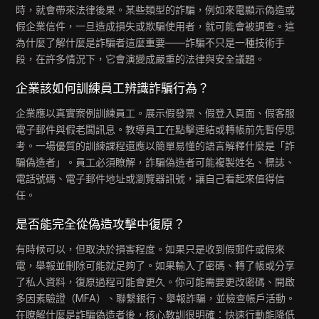
時，就會帶來法律後果。某些類型的詐騙，例如來電顯示偽造或
假企業信件，一旦造成損失或欺騙使用者，就可能會被調查。這
為什麼了解什麼是詐騙者這麼重要——詐騙不只是一種技術手
段，在許多情況下，它會演變成嚴重的法律與安全議題。
企業該如何訓練員工辨識詐騙行為？
企業應以真實案例訓練員工。展示假發票、假登入頁面、假客服
電子郵件與假老闆訊息。教導員工在點擊連結或轉帳前先暫停思
考。一場優質的訓練課程還應以簡單易懂的語言解釋什麼是「詐
騙偽造者」。員工必須瞭解，詐騙偽造者可能複製姓名、標誌、
電話號碼、電子郵件地址或瀏覽器訊號，讓自己看起來值得信
任。
是否能完全從偽造攻擊中復原？
有時候可以，但取決於損害程度。如果只是收到假郵件或假來
電，舉報並刪除可能就足夠了。如果輸入了密碼、轉了帳或分享
了私人資料，復原過程可能會更久。你可能需要更改密碼、開啟
多因素驗證（MFA）、聯繫銀行、舉報詐騙，並檢查帳戶活動。
在瞭解什麼是詐騙偽造者後，核心教訓很明確：快速行動能降低