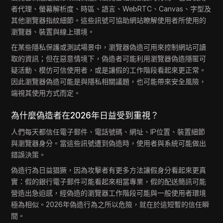
者代理、螢幕解析度、時區、語言、WebRTC、Canvas、字型及
其他瀏覽器指紋細節。這些訊號可協助網站瞭解使用者所使用的
瀏覽器、裝置與線上環境。
在某些隱私保護或測試場景中，瀏覽器偽造可用來控制網站可讀
取的資訊；但在惡意情境下，偽造者可能利用瀏覽器偽造隱匿可
疑活動、模仿可信使用者，或是讓假的工作階段看起來更正常。
因此瀏覽器偽造可能是與隱私相關議題，也可能帶來安全風險，
端視其使用方式而定。
為什麼偽造者在2026年日益受到重視？
人們每天都信任電子郵件、電話號碼、網址、IP位置、裝置細節
與瀏覽器身分。當這些訊號遭到偽造時，使用者與系統可能做出
錯誤決策。
偽造行為日益猖獗，因為攻擊者有更多方法讓假身分看起來更真
實：假的銀行電子郵件可能看起來相當專業，假的配送簡訊可能
營造出急迫感，經偽造的瀏覽器工作階段可能與一般使用者環境
極為相似。2026年偽造行為之所以危險，就在於這短暫的信任瞬
間。