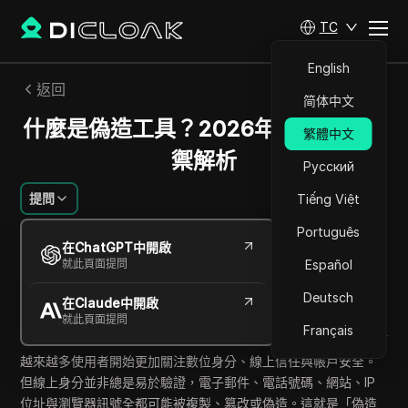
TC
English
返回
简体中文
什麼是偽造工具？2026年的風險與防
繁體中文
禦解析
Русский
提問
Tiếng Việt
Português
Sandra Anderson
在ChatGPT中開啟
2026年5月
11
分鐘 閱讀
就此頁面提問
Español
分享給
Deutsch
在Claude中開啟
Copy Link
就此頁面提問
Français
越來越多使用者開始更加關注數位身分、線上信任與帳戶安全。
但線上身分並非總是易於驗證，電子郵件、電話號碼、網站、IP
位址與瀏覽器訊號全都可能被複製、篡改或偽造。這就是「偽造