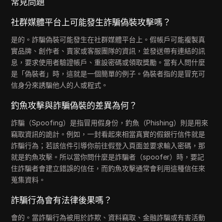
常見問題
社群媒體平台上可能發生詐騙偽裝攻擊嗎？
是的。詐騙偽裝可能發生在社群媒體平台上。假帳戶可能複製真
實品牌、創作者、賣家或客服團隊的資訊，並發送帶有連結的訊
息，要求使用者驗證帳戶、重設密碼或領取獎勵。當有人問什麼
是「偽裝者」時，這就是一個簡單的例子。偽裝者指的是冒充可
信身分來誘騙他人的人或程式。
釣魚攻擊與詐騙偽裝的差異為何？
詐騙（Spoofing）是指冒用假身份，釣魚（Phishing）則是用來
竊取資訊的詭計。例如，一封看起來相當真實的假銀行信件就是
詐騙行為；若該信件引導你前往假登入頁面並要求輸入密碼，那
就是釣魚攻擊。所以當你問什麼是詐騙者（spoofer）時，要記
住詐騙者會建立錯誤的信任，而釣魚攻擊通常會利用這種信任來
蒐集資料。
詐騙行為會有法律後果嗎？
會的。當詐騙行為被用於詐欺、資料竊取、金融詐騙或有害活動