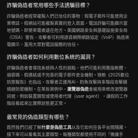
詐騙偽造者常用哪些手法誘騙目標？
詐騙偽造者經常複製人們已信任的事物：假電子郵件可能使用企
業標誌，假網站可能複製真實的登入頁面，電話詐騙可能顯示當
地號碼，即使來電者遠在他方。美國網路安全與基礎設施安全局
（CISA）警告，攻擊者可利用語音網際網路協定（VoIP）偽造來
電顯示，濫用大眾對電話服務的信任。
詐騙偽造者如何利用數位系統的漏洞？
詐騙偽造者會尋找系統與人性的弱點，他們可能利用舊版軟體、
弱密碼、假連結或不完善的電子郵件安全機制。微軟《2025數位
防禦報告》也指出，攻擊者正運用AI、釣魚攻擊與多階段攻擊鏈
規避防禦機制。在某些案例中，
瀏覽器偽造
會被用來修改瀏覽器
訊號，例如裝置類型或使用者代理（user agent），讓假的工作
階段看起來比實際狀態更正常。
最常見的偽造類型有哪些？
既然我們已經了解
什麼是偽造工具
以及它如何在各平台間隱藏，
接下來可以看看其主要類型。每種類型都使用不同的「掩護手