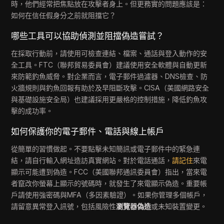
時，他們經常把焦點放在攻擊者身上。但更務實的問題應該是：
如何在信任假身分之前就阻擋它？
哪些工具可以協助偵測並阻擋偽造嘗試？
在採取行動前，請使用可檢查連結、檔案、通話與登入動作的安
全工具。FTC（聯邦貿易委員會）建議使用安全軟體與自動更新
來防範釣魚威脅。對企業而言，電子郵件過濾器、DNS檢查、防
火牆規則與釣魚回報有助於及早阻斷攻擊。CISA（美國網路安全
與基礎設施安全局）也建議採用更嚴格的控制措施，降低釣魚攻
擊的成功率。
如何保護你的電子郵件、電話與線上帳戶
從簡單的習慣做起。不要點擊未知簡訊或電子郵件中的緊急連
結，請自行輸入網址造訪真實網站。對於電話通話，
請記住
來電
顯示可能遭到偽造。FCC（美國聯邦通訊委員會）指出，當來電
者竄改你螢幕上顯示的號碼時，就發生了來電顯示偽造。重要帳
戶請使用強密碼與MFA（多因素驗證）。如果你管理多個帳戶，
請留意異常登入訊號，包括風險性
瀏覽器偽造
或未知裝置變更。