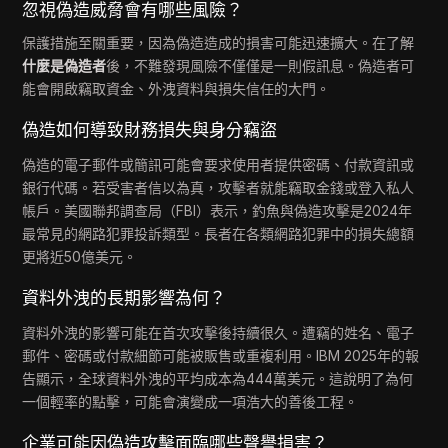
忽視偽造威脅會有哪些風險？
保護措施至關重要，因為偽造造成的損害可能迅速擴大。在了解
什麼是偽造者
後，不難發現風險不僅僅是一則假訊息。偽造者可
能會開啟竊取資金、外洩資料與損失信任的大門。
偽造如何導致財務損失與身分竊盜
偽造的電子郵件或簡訊可能會要求使用者提供密碼、付款資訊或
銀行代碼。若受害者信以為真，攻擊者就能竊取金錢或登入私人
帳戶。美國聯邦調查局（FBI）表示，釣魚與偽造攻擊是2024年
最常見的網路犯罪投訴類型。長者在各類網路犯罪中的損失總額
更將近50億美元。
資料外洩的長期影響為何？
資料外洩的影響可能在首次攻擊後持續很久。遭竊的姓名、電子
郵件、密碼或付款細節可能被販售或重複利用。IBM 2025年的報
告顯示，全球資料外洩的平均成本為444萬美元。這說明了為何
一個輕率的點擊，可能會演變成一項浩大的善後工程。
企業可能因偽造攻擊面臨哪些聲譽損害？