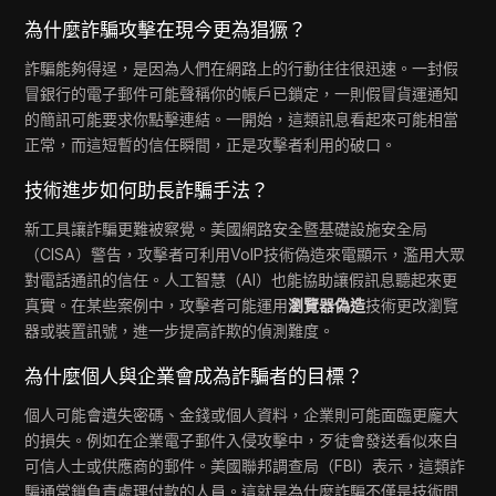
為什麼詐騙攻擊在現今更為猖獗？
詐騙能夠得逞，是因為人們在網路上的行動往往很迅速。一封假
冒銀行的電子郵件可能聲稱你的帳戶已鎖定，一則假冒貨運通知
的簡訊可能要求你點擊連結。一開始，這類訊息看起來可能相當
正常，而這短暫的信任瞬間，正是攻擊者利用的破口。
技術進步如何助長詐騙手法？
新工具讓詐騙更難被察覺。美國網路安全暨基礎設施安全局
（CISA）警告，攻擊者可利用VoIP技術偽造來電顯示，濫用大眾
對電話通訊的信任。人工智慧（AI）也能協助讓假訊息聽起來更
真實。在某些案例中，攻擊者可能運用
瀏覽器偽造
技術更改瀏覽
器或裝置訊號，進一步提高詐欺的偵測難度。
為什麼個人與企業會成為詐騙者的目標？
個人可能會遺失密碼、金錢或個人資料，企業則可能面臨更龐大
的損失。例如在企業電子郵件入侵攻擊中，歹徒會發送看似來自
可信人士或供應商的郵件。美國聯邦調查局（FBI）表示，這類詐
騙通常鎖負責處理付款的人員。這就是為什麼詐騙不僅是技術問