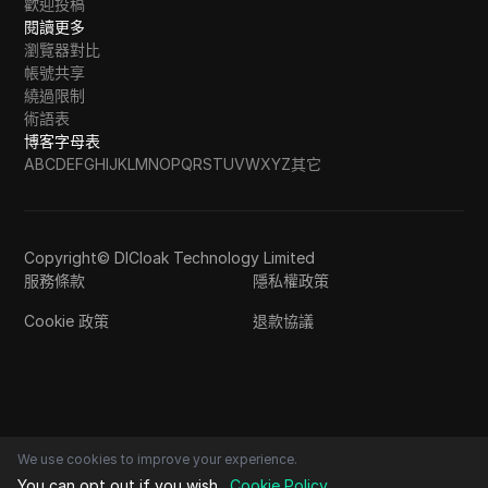
歡迎投稿
閱讀更多
瀏覽器對比
帳號共享
繞過限制
術語表
博客字母表
A
B
C
D
E
F
G
H
I
J
K
L
M
N
O
P
Q
R
S
T
U
V
W
X
Y
Z
其它
Copyright© DICloak Technology Limited
服務條款
隱私權政策
Cookie 政策
退款協議
We use cookies to improve your experience.
You can opt out if you wish.
Cookie Policy
.