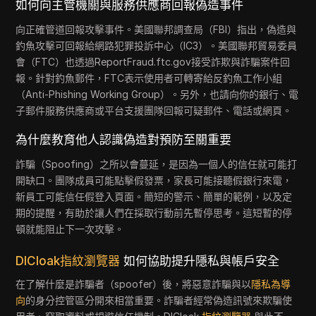
如何向主管機關與服務供應商回報偽造事件
向正確管道回報攻擊事件。美國聯邦調查局（FBI）指出，偽造與
釣魚攻擊可回報給網路犯罪投訴中心（IC3）。美國聯邦貿易委員
會（FTC）也透過ReportFraud.ftc.gov接受詐欺與詐騙案件回
報。針對釣魚郵件，FTC表示使用者可轉寄給反釣魚工作小組
（Anti-Phishing Working Group）。另外，也請向你的銀行、電
子郵件服務供應商或平台支援團隊回報可疑郵件、電話或網頁。
為什麼教育他人認識偽造對預防至關重要
詐騙（Spoofing）之所以會蔓延，是因為一個人的信任就可能打
開缺口。團隊成員可能點擊假發票，家長可能接聽假銀行來電，
新員工可能信任假登入頁面。簡短的警示、簡單的範例，以及定
期的提醒，有助於讓人們在採取行動前先暫停思考。這短暫的停
頓就能阻止下一次攻擊。
DICloak指紋瀏覽器
如何協助提升隱私與帳戶安全
在了解什麼是詐騙者（spoofer）後，將惡意詐騙與以
隱私為導
向
的身分控管區分開來相當重要。詐騙者經常偽造訊號來欺騙使