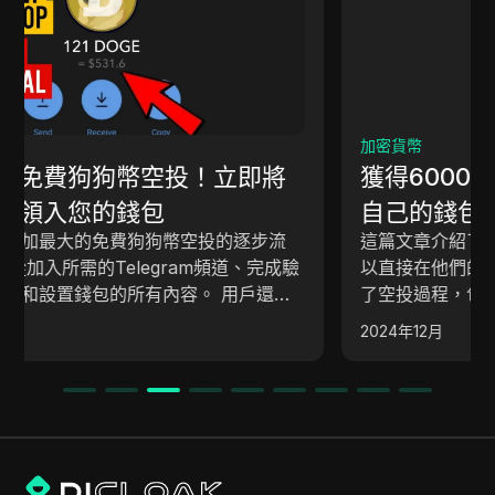
加密貨幣
獲得6000個PLT代幣免費，他們擁有
自己的錢包 | 如果你完整觀看，還可
這篇文章介紹了一個加密貨幣空投的機會，參與者可
以額外獲得700美元。
以直接在他們的錢包中獲得6000 PLT代幣。 它概述
了空投過程，包括設置Pallet錢包、註冊空投、完成
任務以賺取代幣，以及獲得額外獎勵的機會，如
2024年12月
NFT和BNB代幣。 這份指南強調了遵循步驟和參與
社區以最大化收益的重要性。