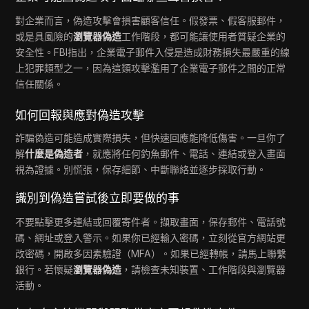
對企業而言，偽造攻擊會損害顧客信任。假發票、假客服郵件，
或是具風險的
瀏覽器偽造
工作階段，都可能讓使用者質疑企業的
安全性。FBI指出，企業電子郵件入侵是造成財務損失最嚴重的線
上犯罪類型之一，因為這類攻擊濫用了企業電子郵件之間的正常
信任關係。
如何回報與應對偽造攻擊
詐騙偽造可能造成實際損失，但快速回應能降低傷害。一旦你了
解
什麼是偽造者
，就應將任何釣魚郵件、電話、連結或登入畫面
視為證據。別慌張，保存細節、中斷聯絡並逐步採取行動。
識別到偽造嘗試後立即要做的事
不要點擊更多連結或回覆寄件者。擷取畫面，保存郵件、電話號
碼、網址或登入警示。如果你已經輸入密碼，立刻從官方網站更
改密碼，開啟多因素驗證（MFA）。如果已經轉帳，請馬上聯繫
銀行。若懷疑
瀏覽器偽造
，請檢查未知裝置、工作階段與瀏覽器
活動。