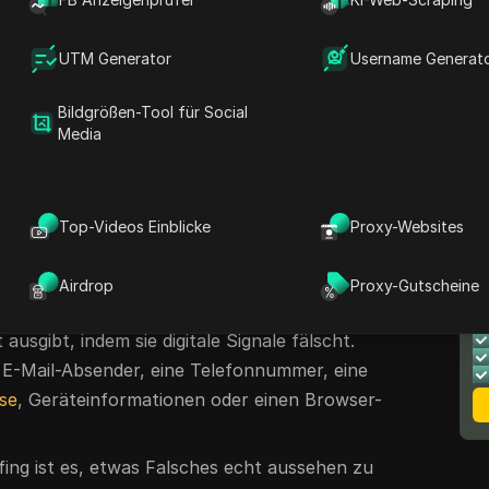
t die Idee eines Spoofers ins Spiel.
men auftreten. Eine gefälschte Login-Seite
UTM Generator
Username Generat
ine gefälschte Anrufer-ID kann einen
en lassen. Ein verändertes Browsersignal kann
Bildgrößen-Tool für Social
r Sitzung verbergen. In diesem Leitfaden
Media
r ist, wie Spoofing funktioniert, die
 und wie Nutzer und Teams ihre Konten
Top-Videos Einblicke
Proxy-Websites
r?
Airdrop
Proxy-Gutscheine
D
, ein Werkzeug oder eine Methode, die sich als
B
ausgibt, indem sie digitale Signale fälscht.
 E-Mail-Absender, eine Telefonnummer, eine
sse
, Geräteinformationen oder einen Browser-
ng ist es, etwas Falsches echt aussehen zu