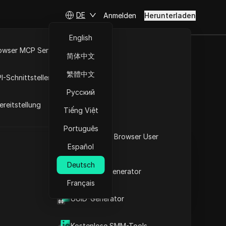
DE
Anmelden
Herunterladen
English
owser MCP Server
简体中文
r Risiken
RPA-Markt
繁體中文
I-Schnittstellen
Русский
reitstellung
Tiếng Việt
Fragen stellen
Português
Was ist mein Browser User
In ChatGPT öffnen
Copy Link
Español
Agent
Fragen zu dieser Seite stellen
Deutsch
2FA-Code-Generator
In Claude öffnen
Fragen zu dieser Seite stellen
Français
t
UUID-Generator
Kostenlose SMM-Tools