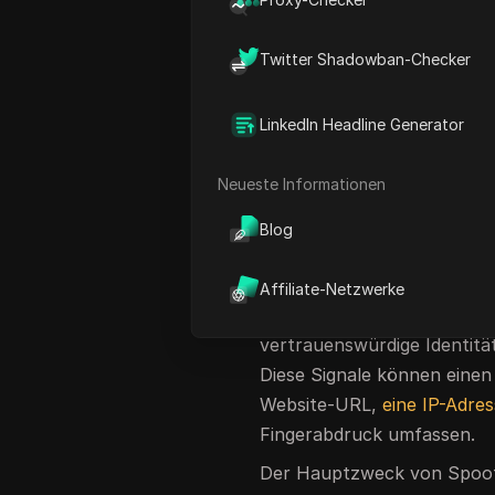
gefälscht werden. Hier komm
Spoofing kann in vielen For
Twitter Shadowban-Checker
kann Passwörter stehlen. E
Betrugsanruf echt erschein
LinkedIn Headline Generator
das echte Gerät hinter eine
erklären wir, was ein Spoofe
Neueste Informationen
Hauptrisiken im Jahr 2026
sicherer schützen können.
Blog
Was ist ein Spoofe
Affiliate-Netzwerke
Ein Spoofer ist eine Person
vertrauenswürdige Identität 
Diese Signale können einen
Website-URL,
eine IP-Adre
Fingerabdruck umfassen.
Der Hauptzweck von Spoofi