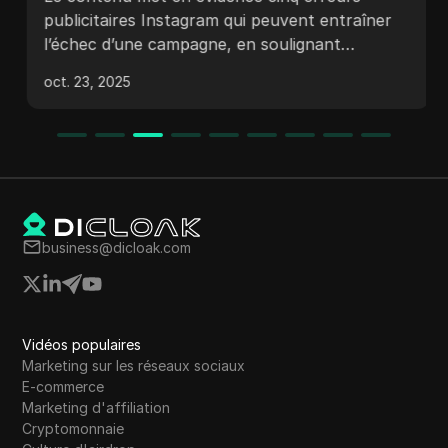
publicitaires Instagram qui peuvent entraîner
l’échec d’une campagne, en soulignant
l’importance de mettre en place des
oct. 23, 2025
campagnes de manière stratégique, en se
concentrant sur des objectifs significatifs, en
utilisant des créations variées, en testant
différents éléments et en évitant les raccourcis
comme le bouton de promotion.
business@dicloak.com
Vidéos populaires
Marketing sur les réseaux sociaux
E-commerce
Marketing d'affiliation
Cryptomonnaie