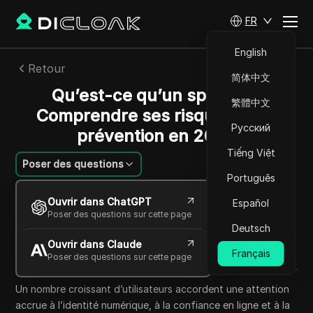
FR
English
Retour
简体中文
Qu’est-ce qu’un spoofer ?
繁體中文
Comprendre ses risques et sa
Русский
prévention en 2026
Tiếng Việt
Poser des questions
Português
Sandra Anderson
Ouvrir dans ChatGPT
Español
27 mai 2026
7
min de lecture
Poser des questions sur cette page
Partager avec
Deutsch
Ouvrir dans Claude
Copy Link
Français
Poser des questions sur cette page
Un nombre croissant d’utilisateurs accordent une attention
accrue à l’identité numérique, à la confiance en ligne et à la