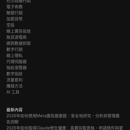
社交媒體行銷
電子商務
聯盟行銷
加密貨幣
空投
線上廣告投放
無貨源電商
網頁數據抓取
數字行銷
線上隱私
代理伺服器
指紋瀏覽器
數字指紋
流量套利
賺錢方法
AI 工具
最新內容
2026年如何使用Meta廣告圖書館：安全地研究、分析與管理廣
告洞察
2026年如何取得Claude學生優惠：真實存取資格、申請條件與更