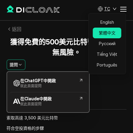
TC
English
返回
繁體中文
獲得免費的500美元比特幣，立即且
Русский
無風險。
Tiếng Việt
提問
Português
林子峰
在ChatGPT中開啟
2024年11月
1
分鐘 閱讀
就此頁面提問
分享給
在Claude中開啟
Copy Link
就此頁面提問
索取高達 3,500 美元比特幣
符合空投資格的步驟