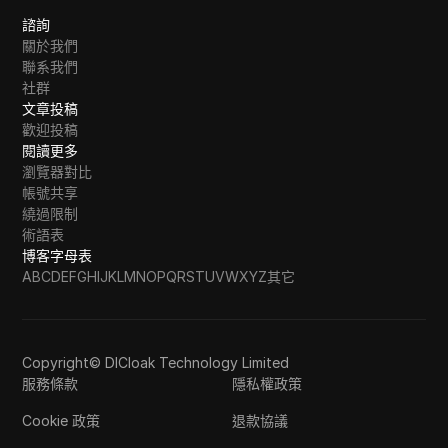
諮詢
關於我們
聯系我們
社群
文章投稿
歡迎投稿
閱讀更多
瀏覽器對比
帳號共享
繞過限制
術語表
博客字母表
A
B
C
D
E
F
G
H
I
J
K
L
M
N
O
P
Q
R
S
T
U
V
W
X
Y
Z
其它
Copyright© DICloak Technology Limited
服務條款
隱私權政策
Cookie 政策
退款協議