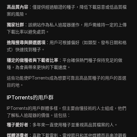
高品質內容
：僅提供經過驗證的種子，降低下載惡意或低品質檔
案的風險。
獨家社群
：該網站作為私人追蹤器運作，用戶需維持一定的上傳
下載比率以避免處罰。
進階搜尋與篩選選項
：用戶可根據偏好（如類型、發布日期和格
式）快速找到種子。
穩定的做種者與下載者比率
：平台確保熱門種子保持充足的做
種，為會員帶來更快的下載速度。
這些功能使IPTorrents成為想要可靠且高品質種子的用戶的首選
目的地。
IPTorrents的用戶群
IPTorrents的用戶群體多樣，但主要由懂技術的人士組成，他們
了解私人追蹤器的價值。這包括：
種子愛好者
：多年來一直使用種子並重視高品質檔案的人。
媒體消費者
：喜歡下載電影、電視節目和其他媒體而非串流觀看