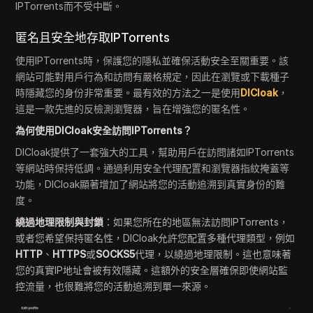
IPTorrents而不受中斷。
匿名且安全地存取IPTorrents
使用IPTorrents時，保護您的隱私並確保活動安全至關重要。該
網站可能對用戶行為和訪問有嚴格規定，因此在瀏覽或下載種子
時隱藏您的身份非常重要。最有效的方法之一是使用
DICloak
，
這是一款先進的反檢測瀏覽器，旨在增強您的匿名性。
為何使用DICloak安全訪問IPTorrents？
DICloak提供了一套強大的工具，幫助用戶在訪問諸如IPTorrents
等網站時保持低調。通過利用安全代理配置和瀏覽器指紋掩蓋等
功能，DICloak顯著增加了網站將您的活動追溯到真實身份的難
度。
繞過地理限制與封鎖
：如果您所在的地區無法訪問IPTorrents，
或者您希望保持匿名性，DICloak允許您配置多種代理類型，例如
HTTP
、
HTTPS
或
SOCKS5
代理，以繞過地理限制。這也意味著
您的真實IP地址會被有效隱藏。這額外的安全層確保即使網站監
控流量，也很難將您的活動追溯到單一來源。