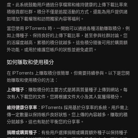
度。此系統鼓勵用戶通過分享檔案和維持健康的上傳下載比率來
積極貢獻社群。積分不僅是追蹤活動的方式，還能為用戶提供諸
如增加下載權限和訪問獨家內容等福利。
當您使用 IPTorrents 時，一開始可以通過各種活動賺取積分，例
如上傳種子、保持良好的上傳下載比率，甚至參與社群討論。您
的活躍度越高，累積的積分就越多。這些積分隨後可用於購買額
外功能，或用於維護您帳戶的狀態並避免處罰。
如何賺取和使用積分
在 IPTorrents 上賺取積分很簡單，但需要持續參與。以下是您開
始賺取和使用積分的方法：
上傳種子
：賺取積分的主要方式是將高質量種子上傳到網站。每
次有人下載您的文件，您將根據文件大小及其人氣獲得積分。
維持健康分享率
：IPTorrents 採用基於分享率的系統，用戶需上
傳一定數量以保持帳戶良好狀態。您上傳的內容越多，賺取的積
分就越多，這也有助於平衡您的分享率。
捐贈或購買種子
：有些用戶選擇捐贈或購買額外種子以保持種子