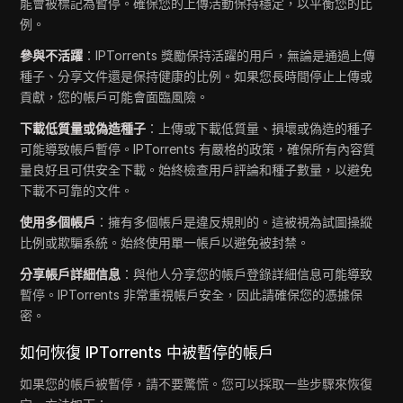
能會被標記為暫停。確保您的上傳活動保持穩定，以平衡您的比
例。
參與不活躍
：IPTorrents 獎勵保持活躍的用戶，無論是通過上傳
種子、分享文件還是保持健康的比例。如果您長時間停止上傳或
貢獻，您的帳戶可能會面臨風險。
下載低質量或偽造種子
：上傳或下載低質量、損壞或偽造的種子
可能導致帳戶暫停。IPTorrents 有嚴格的政策，確保所有內容質
量良好且可供安全下載。始終檢查用戶評論和種子數量，以避免
下載不可靠的文件。
使用多個帳戶
：擁有多個帳戶是違反規則的。這被視為試圖操縱
比例或欺騙系統。始終使用單一帳戶以避免被封禁。
分享帳戶詳細信息
：與他人分享您的帳戶登錄詳細信息可能導致
暫停。IPTorrents 非常重視帳戶安全，因此請確保您的憑據保
密。
如何恢復 IPTorrents 中被暫停的帳戶
如果您的帳戶被暫停，請不要驚慌。您可以採取一些步驟來恢復