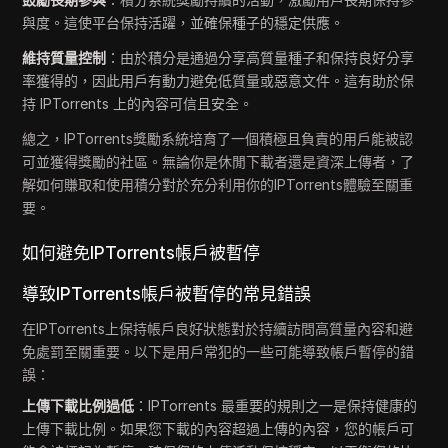
與度。這使平台保持活躍，並確保種子的穩定供應。
維持質量控制
：由於積分是通過分享高質量種子和保持良好分享
率獲得的，因此用戶有動力避免低質量或惡意文件。這有助於保
持 IPTorrents 上的內容可信且安全。
總之，IPTorrents獎勵系統培育了一個積極且負責的用戶能被認
可並獲得獎勵的社區。無論你是休閒下載者還是資深上傳者，了
解如何賺取和使用積分對於充分利用你的IPTorrents體驗至關重
要。
如何避免IPTorrents帳戶被暫停
導致IPTorrents帳戶被暫停的常見錯誤
在IPTorrents上保持帳戶良好狀態對於持續訪問高質量內容和避
免處罰至關重要。以下是用戶常犯的一些可能導致帳戶暫停的錯
誤：
上傳下載比例過低
：IPTorrents 最重要的規則之一是保持健康的
上傳下載比例。如果您下載的內容超過上傳的內容，您的帳戶可