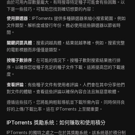
由於可用內容數量龐大，有時搜尋特定種子可能會有些困難。以
下是一些技巧，可幫助您找到確切想要的內容：
使用篩選器
：IPTorrents 提供多種篩選器來縮小搜索範圍，例如
文件類型、解析度或發行年份。務必使用這些篩選器以節省時
間。
關鍵詞要具體
：搜索詞越具體，結果就越準確。例如，搜索完整
的電影標題而非僅僅是類型。
按種子數排序
：在可能的情況下，按種子數對搜索結果進行排
序，以確保您從種子充足的種子文件下載，這將提高您的下載速
度。
查看評論
：有些種子文件有使用者評論，人們會在其中分享他們
對文件的體驗。查看這些評論以確保內容合法且無惡意軟體。
遵循這些技巧，您將能夠輕鬆導航並下載所需內容，同時保持良
好的上傳/下載比率，這在 IPTorrents 上至關重要。
IPTorrents 獎勵系統：如何賺取和使用積分
IPTorrents 的獨特之處之一在於其獎勵系統，該系統基於積分制