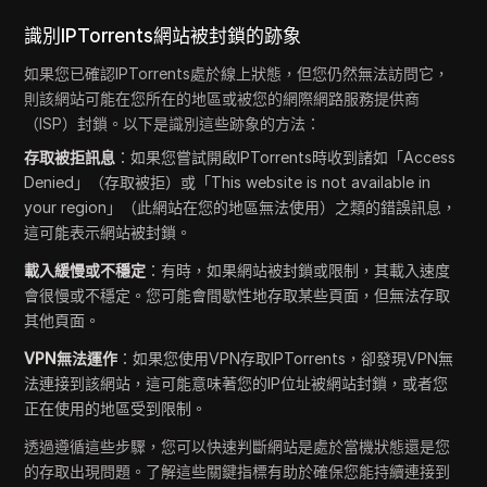
識別IPTorrents網站被封鎖的跡象
如果您已確認IPTorrents處於線上狀態，但您仍然無法訪問它，
則該網站可能在您所在的地區或被您的網際網路服務提供商
（ISP）封鎖。以下是識別這些跡象的方法：
存取被拒訊息
：如果您嘗試開啟IPTorrents時收到諸如「Access
Denied」（存取被拒）或「This website is not available in
your region」（此網站在您的地區無法使用）之類的錯誤訊息，
這可能表示網站被封鎖。
載入緩慢或不穩定
：有時，如果網站被封鎖或限制，其載入速度
會很慢或不穩定。您可能會間歇性地存取某些頁面，但無法存取
其他頁面。
VPN無法運作
：如果您使用VPN存取IPTorrents，卻發現VPN無
法連接到該網站，這可能意味著您的IP位址被網站封鎖，或者您
正在使用的地區受到限制。
透過遵循這些步驟，您可以快速判斷網站是處於當機狀態還是您
的存取出現問題。了解這些關鍵指標有助於確保您能持續連接到