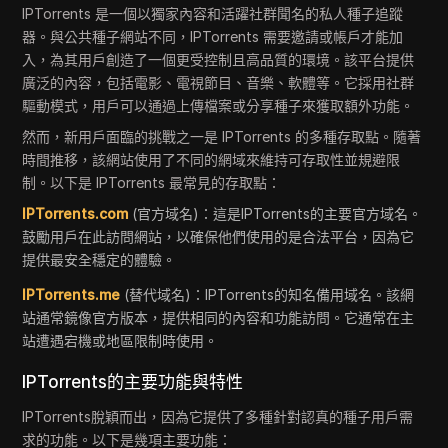
IPTorrents 是一個以獨家內容和活躍社群聞名的私人種子追蹤
器。與公共種子網站不同，IPTorrents 需要邀請或帳戶才能加
入，為其用戶創造了一個更受控制且高品質的環境。該平台提供
廣泛的內容，包括電影、電視節目、音樂、軟體等。它採用社群
驅動模式，用戶可以通過上傳檔案或分享種子來獲取額外功能。
然而，新用戶面臨的挑戰之一是 IPTorrents 的多種存取點。隨著
時間推移，該網站使用了不同的網域來維持可存取性並規避限
制。以下是 IPTorrents 最常見的存取點：
IPTorrents.com
(官方域名)：這是IPTorrents的主要官方域名。
鼓勵用戶在此訪問網站，以確保他們使用的是合法平台，因為它
提供最安全穩定的體驗。
IPTorrents.me
(替代域名)：IPTorrents的知名備用域名。該網
站通常鏡像官方版本，提供相同的內容和功能訪問。它通常在主
站遭遇宕機或地區限制時使用。
IPTorrents的主要功能與特性
IPTorrents脫穎而出，因為它提供了多種針對認真的種子用戶需
求的功能。以下是幾項主要功能：