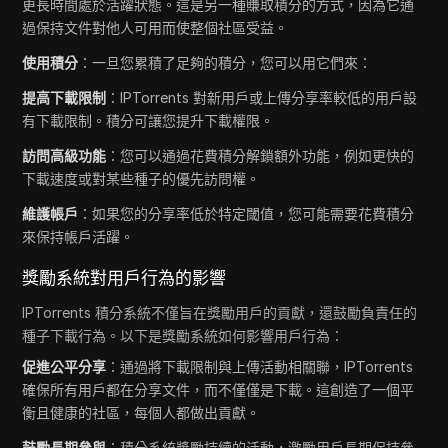
更長時間處於活躍狀態。這是另一種賺取積分的方式，因為它通
過保持文件對他人可用而使整個社區受益。
使用積分
：一旦您累積了足夠的積分，您可以用它們來：
提高下載限制
：IPTorrents 對新用戶或上傳分享率較低的用戶設
有下載限制。積分可讓您提升下載權限。
訪問高級功能
：您可以通過花費積分解鎖額外功能，例如更快的
下載速度或對某些種子的優先訪問權。
維護帳戶
：如果您的分享率低於特定閾值，您可能需要花費積分
來保持帳戶活躍。
獎勵系統對用戶行為的影響
IPTorrents 積分系統不僅旨在獎勵用戶的貢獻，還鼓勵負責任的
種子下載行為。以下是獎勵系統如何影響用戶行為：
促進公平分享
：通過將下載限制與上傳活動相關聯，IPTorrents
確保所有用戶都在分享文件，而不僅僅是下載。這創造了一個平
衡且健康的社區，每個人都做出貢獻。
鼓勵長期參與
：積分系統獎勵持續的活動，激勵用戶長期保持參