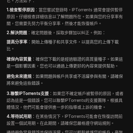
它。方法如下：
1.檢查暫停原因
：當您嘗試登錄時，IPTorrents 通常會提供暫停
原因。仔細檢查詳細信息以了解問題所在。如果與您的分享率有
關，您需要先努力平衡分享率，然後才能恢復帳戶。
2.解決問題
：確定問題後，採取步驟加以糾正。例如：
提高分享率
：開始上傳種子和共享文件，以提高您的上傳下載
比。
確保內容質量
：確保您下載的是經過驗證的高質量種子。如果這
是一個影響因素，您也可以通過上傳更好的內容來提供幫助。
避免未來違規
：如果問題與帳戶共享或不活躍參與有關，請確保
將來避免這些錯誤。
3.聯繫IPTorrents支援
：如果您不確定帳戶被暫停的原因，或者
認為這是一個錯誤，您可以聯繫IPTorrents的支援團隊。根據具
體情況，他們可能會提供進一步的指導或上訴的機會。
4.等待試用期
：在某些情況下，IPTorrents可能會在恢復訪問前
設置一個試用期。在此期間，請確保您嚴格遵守網站規則。
通過避免常見錯誤並保持活躍，您可以輕鬆維護您的帳戶，毫無