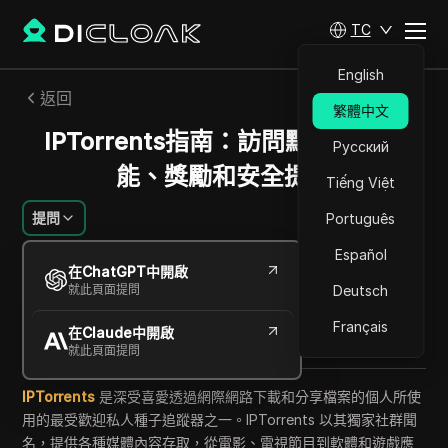
TC
English
返回
繁體中文
IPTorrents指南：訪問點、主要功
Русский
能、獎勵和安全提示
Tiếng Việt
提問
Português
Español
查爾斯·馬丁內斯
在ChatGPT中開啟
2025年9月
12
分鐘 閱讀
就此頁面提問
Deutsch
分享給
Français
在Claude中開啟
Copy Link
就此頁面提問
IPTorrents
是深受喜愛透過網際網路下載和分享檔案的個人所使
用的最受歡迎私人種子追蹤器之一。IPTorrents 以其獨家社群聞
名，提供各種媒體內容存取，從電影、電視節目到軟體和遊戲應