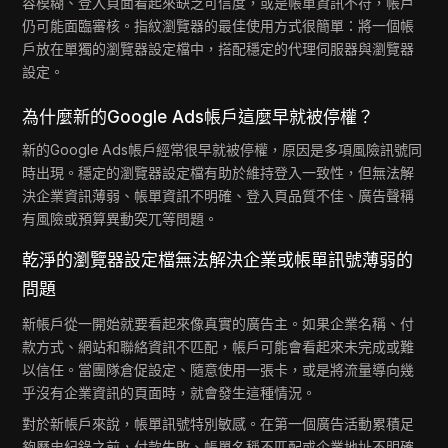
容模糊、登入頁面看起來缺乏可信度，或是帳單資訊不符，帳戶
仍可能面臨審核。指紋瀏覽器的最佳使用方式很簡單：將一個帳
戶放在單獨的瀏覽器設定檔中，搭配穩定的代理伺服器與瀏覽器
設定。
為什麼新的Google Ads帳戶這麼早就被停權？
新的Google Ads帳戶經常很早就被停權，原因是多項風險訊號同
時出現。穩定的瀏覽器設定檔有助於維持登入一致性，但無法解
決企業資訊薄弱、帳單資訊不明確、登入頁品質不佳、廣告聲稱
有風險或預算異動突兀等問題。
乾淨的瀏覽器設定檔無法解決企業或帳單訊號薄弱的
問題
新帳戶從一開始就要看起來像真實的廣告主。如果企業名稱、付
款方式、網站和聯絡資訊不匹配，帳戶可能會看起來未完成或難
以信任。當團隊倉促設定、隨意使用一張卡，或是將流量導向幾
乎沒有企業資訊的頁面時，就會發生這種情況。
對於新帳戶來說，帳單訊號特別敏感。在第一個廣告活動累積足
夠歷史紀錄之前，付款失敗、帳單名稱不匹配或企業地址不明確