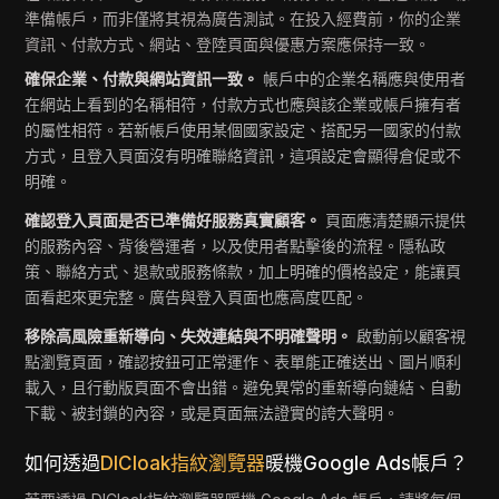
準備帳戶，而非僅將其視為廣告測試。在投入經費前，你的企業
資訊、付款方式、網站、登陸頁面與優惠方案應保持一致。
確保企業、付款與網站資訊一致。
帳戶中的企業名稱應與使用者
在網站上看到的名稱相符，付款方式也應與該企業或帳戶擁有者
的屬性相符。若新帳戶使用某個國家設定、搭配另一國家的付款
方式，且登入頁面沒有明確聯絡資訊，這項設定會顯得倉促或不
明確。
確認登入頁面是否已準備好服務真實顧客。
頁面應清楚顯示提供
的服務內容、背後營運者，以及使用者點擊後的流程。隱私政
策、聯絡方式、退款或服務條款，加上明確的價格設定，能讓頁
面看起來更完整。廣告與登入頁面也應高度匹配。
移除高風險重新導向、失效連結與不明確聲明。
啟動前以顧客視
點瀏覽頁面，確認按鈕可正常運作、表單能正確送出、圖片順利
載入，且行動版頁面不會出錯。避免異常的重新導向鏈結、自動
下載、被封鎖的內容，或是頁面無法證實的誇大聲明。
如何透過
DICloak指紋瀏覽器
暖機Google Ads帳戶？