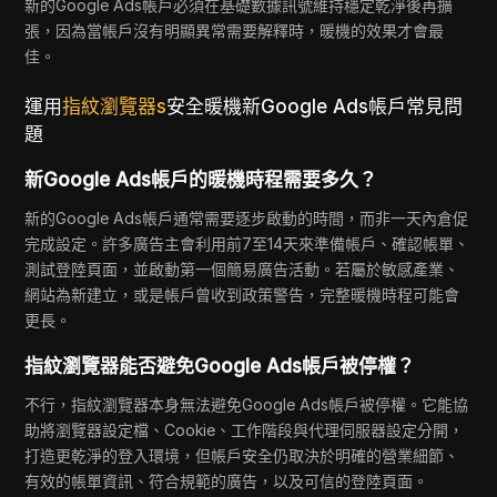
新的Google Ads帳戶必須在基礎數據訊號維持穩定乾淨後再擴
張，因為當帳戶沒有明顯異常需要解釋時，暖機的效果才會最
佳。
運用
指紋瀏覽器s
安全暖機新Google Ads帳戶常見問
題
新Google Ads帳戶的暖機時程需要多久？
新的Google Ads帳戶通常需要逐步啟動的時間，而非一天內倉促
完成設定。許多廣告主會利用前7至14天來準備帳戶、確認帳單、
測試登陸頁面，並啟動第一個簡易廣告活動。若屬於敏感產業、
網站為新建立，或是帳戶曾收到政策警告，完整暖機時程可能會
更長。
指紋瀏覽器能否避免Google Ads帳戶被停權？
不行，指紋瀏覽器本身無法避免Google Ads帳戶被停權。它能協
助將瀏覽器設定檔、Cookie、工作階段與代理伺服器設定分開，
打造更乾淨的登入環境，但帳戶安全仍取決於明確的營業細節、
有效的帳單資訊、符合規範的廣告，以及可信的登陸頁面。