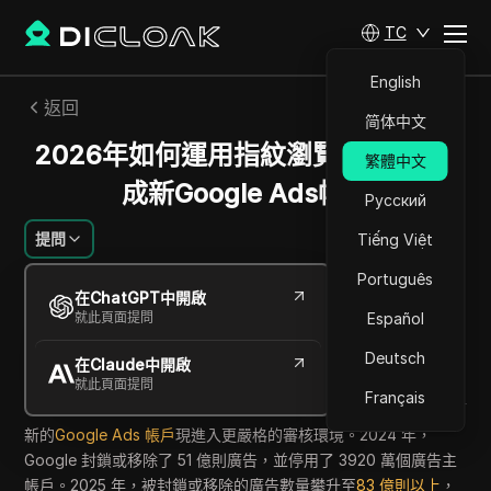
TC
English
返回
简体中文
2026年如何運用指紋瀏覽器s安全養
繁體中文
成新Google Ads帳戶
Русский
提問
Tiếng Việt
Português
Ekaterina Ivanova
在ChatGPT中開啟
2026年7月
9
分鐘 閱讀
就此頁面提問
Español
分享給
Deutsch
在Claude中開啟
Copy Link
就此頁面提問
Français
新的
Google Ads 帳戶
現進入更嚴格的審核環境。2024 年，
Google 封鎖或移除了 51 億則廣告，並停用了 3920 萬個廣告主
帳戶。2025 年，被封鎖或移除的廣告數量攀升至
83 億則以上
，