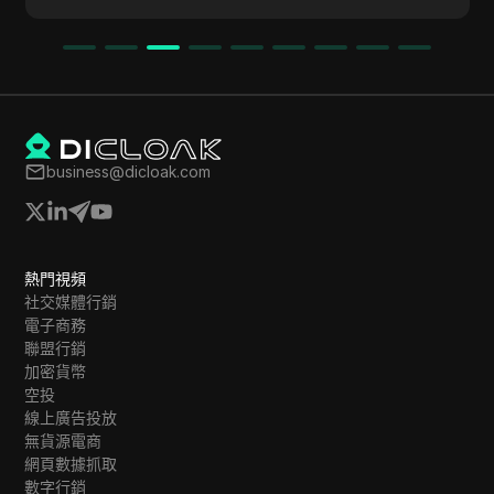
鼓勵因為時間敏感的機會而迅速行動。
business@dicloak.com
熱門視頻
社交媒體行銷
電子商務
聯盟行銷
加密貨幣
空投
線上廣告投放
無貨源電商
網頁數據抓取
數字行銷