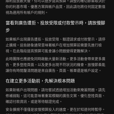
順利投放數天後，你可以逐步提高預算。調整的確切節奏取決於
你的利基市場、優惠方案與帳戶品質，因此請勿將任何固定數值
視為適用所有帳戶的規則。
當看到廣告遭拒、投放受限或付款警示時，請放慢腳
步
如果帳戶出現廣告遭拒、投放受限、驗證請求或付款警示，請停
止擴規。這些跡象通常意味著帳戶在增加預算前需要先進行檢
視。在此階段提高預算可能會讓小問題變得更難解決。
此時團隊也應避免同時啟動大量新活動。更多活動會帶來更多廣
告、更多登陸頁面，以及更多出現不符狀況的機會。放慢節奏能
讓你有時間釐清問題是來自廣告、頁面、帳單還是帳戶設定。
在建立更多活動前，先解決根本問題
如果新帳戶出現問題，請勿嘗試透過增加活動來掩蓋問題。請先
修補弱點，這可能意味著重寫模糊的廣告文案、優化登陸頁面、
確認付款資訊，或是等待驗證完成。
安全擴規不僅僅是放慢預算投入的速度，更在於知道何時暫停。