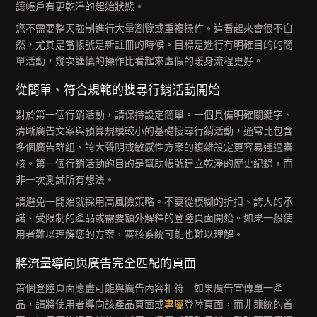
讓帳戶有更乾淨的起始狀態。
您不需要整天強制進行大量瀏覽或重複操作。這看起來會很不自
然，尤其是當帳號是新註冊的時候。目標是進行有明確目的的簡
單活動，幾次謹慎的操作比看起來虛假的暖身流程更好。
從簡單、符合規範的搜尋行銷活動開始
對於第一個行銷活動，請保持設定簡單。一個具備明確關鍵字、
清晰廣告文案與預算規模較小的基礎搜尋行銷活動，通常比包含
多個廣告群組、誇大聲明或敏感性方案的複雜設定更容易通過審
核。第一個行銷活動的目的是幫助帳號建立乾淨的歷史紀錄，而
非一次測試所有想法。
請避免一開始就採用高風險策略。不要從模糊的折扣、誇大的承
諾、受限制的產品或需要額外解釋的登陸頁面開始。如果一般使
用者難以理解您的方案，審核系統可能也難以理解。
將流量導向與廣告完全匹配的頁面
首個登陸頁面應盡可能與廣告內容相符。如果廣告宣傳單一產
品，請將使用者導向該產品頁面或
專屬
登陸頁面，而非籠統的首