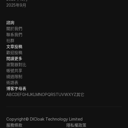
2025年9月
諮詢
關於我們
聯系我們
社群
文章投稿
歡迎投稿
閱讀更多
瀏覽器對比
帳號共享
繞過限制
術語表
博客字母表
A
B
C
D
E
F
G
H
I
J
K
L
M
N
O
P
Q
R
S
T
U
V
W
X
Y
Z
其它
Copyright© DICloak Technology Limited
服務條款
隱私權政策