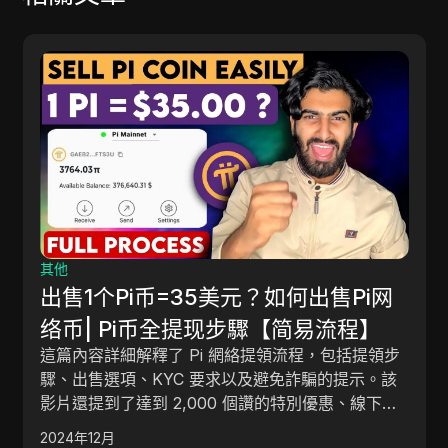
加密貨幣
新的巨大 #cryptoairdroptoday | 在
#binance 賺取並申請免費的 Busd |
#instantwithdrawalairdrop
這篇內容概述了在加密貨幣中各種賺錢機會，特別是
通過幣安。 它討論了免費空投、如何領取代幣、參
加幣安支付、參與一美元遊戲，以及有關中本聰挖礦
的最新消息。 這篇文章強調了潛在的可觀收益，並
2024年12月