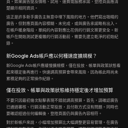
頁。如果廣告提及價格、試用、運費或服務承諾，登陸頁面應清
楚顯示相同資訊。
這正是許多新手廣告主無意中埋下風險的地方。他們寫出吸睛的
廣告，但對應頁面內容模糊、未完成，或與廣告承諾略有出入。
在帳戶暖身階段，單純的內容對應比花俏的行銷文案更安全。新
帳戶在開始測試更複雜的行銷活動前，需要先建立乾淨的初始紀
錄。
新Google Ads帳戶應以何種速度擴規模？
新Google Ads帳戶應緩慢擴規模，僅在投放、帳單與政策狀態看
起來穩定後再進行。快速調高預算會帶來風險，因為帳此時尚未
累積足夠的正常操作紀錄。
僅在投放、帳單與政策狀態維持穩定後才增加預算
不要只因最初幾次點擊表現不錯就調高預算。首先，請確認廣告
已通過審核、行銷活動正常投放，且付款方式沒有問題。同時也
要確認經過任何編輯後，登陸頁面仍與廣告內容相符。
對於新帳戶來說，小幅增加預算比大幅調整更容易管理。在廣告