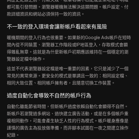
都可能引發問題。瀏覽器暖機無法解決這類問題。帳戶設定、付
款詳細資訊和網站必須保持一致的資訊。
不一致的登入環境會讓新帳戶看起來有風險
暖機期間的登入行為也很重要。如果新的Google Ads帳戶在短時
間內從不同裝置、瀏覽器工作階段或IP地區登入，存取模式會顯
得雜亂無章。這就是為什麼新帳戶初期應該維持在一個穩定的瀏
覽器設定檔中操作。
這並不代表瀏覽器設定檔是唯一重要的因素，它只是減少了一個
常見的異常來源。更安全的模式是單調且一致的：相同設定檔、
相同大致位置、相同帳戶擁有者，且隨意切換工作裝置。
過度自動化會導致不自然的帳戶行為
自動化雖能節省時間，但新帳戶過度依賴自動化會顯得不自然。
新帳戶若瀏覽過多網站、過快建立廣告活動，或是在多個帳戶重
複相同動作，可能會產生缺乏人性的行為模式。帳戶暖身應像是
謹慎的廣告主為投放做準備，而非腳本試圖在一夜之間建立操作
紀錄。