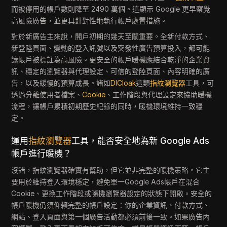
而被停用的帳戶數則降至 2490 萬個。這顯示 Google 更早察覺
高風險廣告，並更具針對性地執行帳戶處置措施。
對於新廣告主來說，開戶初期的幾天至關重要。全新付款方式、
新登陸頁面、變動的登入訊號以及突發性廣告預算投入，都可能
讓帳戶被標註為高風險。更安全的帳戶暖機應結合乾淨的企業資
訊、穩定的瀏覽器與代理設定、可信的登陸頁面、內容明確的廣
告，以及緩慢的預算成長。諸如
DICloak
這類
指紋瀏覽器
工具，可
透過分離使用者檔案、
Cookie
、工作階段與代理設定來協助暖機
流程，讓帳戶累積初期歷史紀錄的同時，暖機環境維持一致穩
定。
運用
指紋瀏覽器
工具，能否安全地為新 Google Ads
帳戶進行暖機？
沒錯，指紋瀏覽器確實有幫助，但它並非完整的暖機策略。它主
要用於維持登入環境穩定，避免單一Google Ads帳戶在混合
Cookie、更換工作階段或隨機瀏覽器設定的狀態下開啟。安全的
帳戶暖機仍須仰賴完整的帳戶設定：你的企業資訊、付款方式、
網站、登入頁面與第一個廣告活動都必須前後一致。如果廣告內