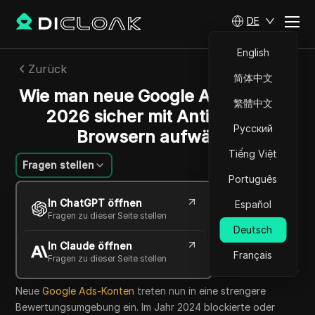
DE
English
Zurück
简体中文
Wie man neue Google Ads-Konten
繁體中文
2026 sicher mit Antidetect-
Русский
Browsern aufwärmt
Tiếng Việt
Fragen stellen
Português
Ekaterina Ivanova
In ChatGPT öffnen
Español
03 Juli 2026
5
min lesen
Fragen zu dieser Seite stellen
Teilen mit
Deutsch
In Claude öffnen
Copy Link
Français
Fragen zu dieser Seite stellen
Neue
Google Ads-Konten
treten nun in eine strengere
Bewertungsumgebung ein. Im Jahr 2024 blockierte oder