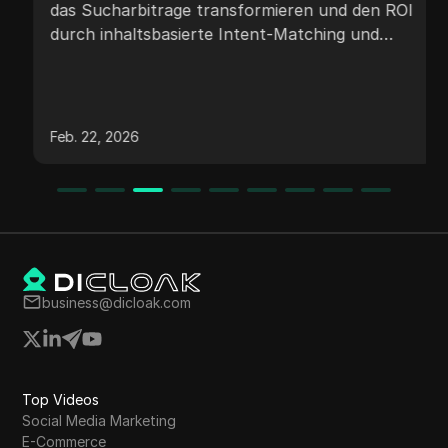
und fortschrittlichem
das Sucharbitrage transformieren und den ROI
durch inhaltsbasierte Intent-Matching und
Kontoschutz
fortschrittlichen Kontoschutz steigern.
Feb. 22, 2026
business@dicloak.com
Top Videos
Social Media Marketing
E-Commerce