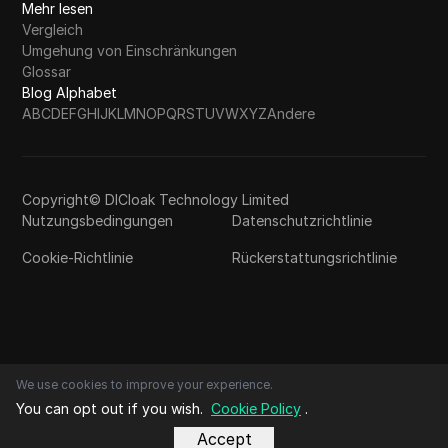
Mehr lesen
Vergleich
Umgehung von Einschränkungen
Glossar
Blog Alphabet
A
B
C
D
E
F
G
H
I
J
K
L
M
N
O
P
Q
R
S
T
U
V
W
X
Y
Z
Andere
Copyright© DICloak Technology Limited
Nutzungsbedingungen
Datenschutzrichtlinie
Cookie-Richtlinie
Rückerstattungsrichtlinie
We use cookies to improve your experience.
You can opt out if you wish.
Cookie Policy
.
Accept