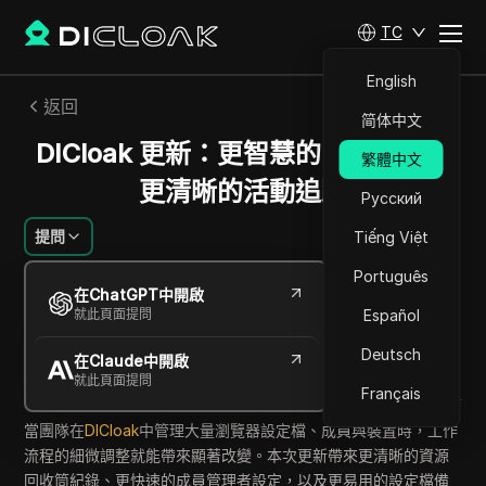
TC
English
返回
简体中文
DICloak 更新：更智慧的團隊管理與
繁體中文
更清晰的活動追蹤
Русский
提問
Tiếng Việt
Português
Mikhail Kozlov
在ChatGPT中開啟
2026年5月
2
分鐘 閱讀
就此頁面提問
Español
分享給
Deutsch
在Claude中開啟
Copy Link
就此頁面提問
Français
當團隊在
DICloak
中管理大量瀏覽器設定檔、成員與裝置時，工作
流程的細微調整就能帶來顯著改變。本次更新帶來更清晰的資源
回收筒紀錄、更快速的成員管理者設定，以及更易用的設定檔備