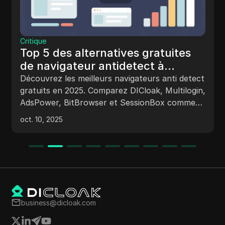
Critique
Top 5 des alternatives gratuites
de navigateur antidetect à
Dolphin Anty en 2025
Découvrez les meilleurs navigateurs anti detect
gratuits en 2025. Comparez DICloak, Multilogin,
AdsPower, BitBrowser et SessionBox comme
alternatives plus intelligentes à Dolphin Anty.
oct. 10, 2025
business@dicloak.com