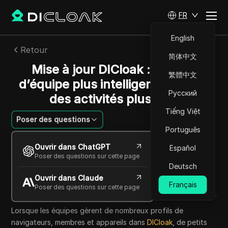
FR
English
Retour
简体中文
Mise à jour DICloak : gestion
繁體中文
d’équipe plus intelligente et suivi
Русский
des activités plus clair
Tiếng Việt
Poser des questions
Português
Mikhail Kozlov
Ouvrir dans ChatGPT
Español
19 mai 2026
2
min de lecture
Poser des questions sur cette page
Partager avec
Deutsch
Ouvrir dans Claude
Copy Link
Français
Poser des questions sur cette page
Lorsque les équipes gèrent de nombreux profils de
navigateurs, membres et appareils dans
DICloak
, de petits