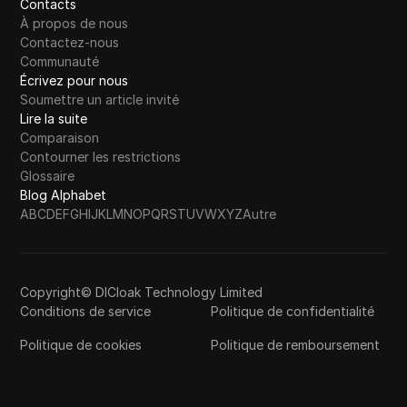
Contacts
À propos de nous
Contactez-nous
Communauté
Écrivez pour nous
Soumettre un article invité
Lire la suite
Comparaison
Contourner les restrictions
Glossaire
Blog Alphabet
A
B
C
D
E
F
G
H
I
J
K
L
M
N
O
P
Q
R
S
T
U
V
W
X
Y
Z
Autre
Copyright© DICloak Technology Limited
Conditions de service
Politique de confidentialité
Politique de cookies
Politique de remboursement