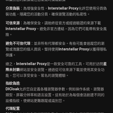
分頁偽裝
：為增強安全性，
Interstellar Proxy
允許您使用分頁偽
裝功能，隱藏您的活動分頁，確保瀏覽活動的私密性。
可信來源
：為確保安全，請始終從官方或經過驗證的來源下載
Interstellar Proxy
。避免非官方連結，因為它們可能帶有安全風
險。
避免不可信代理
：並非所有代理都安全。有些可能會追蹤您的瀏
覽或洩露您的個人資訊。堅持使用
Interstellar Proxy
以獲得隱私
保護。
總之，
Interstellar Proxy
是一款安全可靠的工具，可用於訪問
星
際未封鎖
網站並安全瀏覽。通過從可信來源下載並使用其安全功
能，您可以享受安全、匿名的瀏覽體驗。
指紋偽造
:
DICloak
允許您自定義各種瀏覽器參數，例如操作系統、瀏覽器
類型、屏幕分辨率和語言設置。這有助於為每個會話創建不同的
設備指紋，使網站更難跟蹤或識別您。
代理配置
: