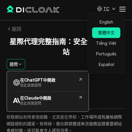
TC
English
返回
繁體中文
星際代理完整指南：安全快速解鎖網
Tiếng Việt
站
Português
提問
Español
阿列克謝·西多羅夫
在ChatGPT中開啟
2025年8月
7
分鐘 閱讀
就此頁面提問
分享給
在Claude中開啟
Copy Link
就此頁面提問
存取網站有時會很困難，尤其是在學校、工作場所或有嚴格網際
網路規則的國家。有時候，像社群媒體或串流服務這類重要網站
會被封鎖，這可能會令人感到沮喪。