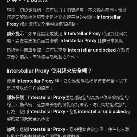
現在一切設定就緒，您可以自由瀏覽網頁，不必擔心限制。無論
您是要解除串流服務還是社交媒體平台的封鎖，
Interstellar
Proxy
都能讓您安全地暢遊網際網路。
額外提示
：如果在設定或使用
Interstellar Proxy
時遇到任何問
題，請查看支援頁面或聯繫
Interstellar Proxy
社群尋求幫助。
透過這些簡單步驟，您可以享受
interstellar unblocked
存取您
喜愛的網站，同時保持隱私和安全性。
Interstellar Proxy 使用起來安全嗎？
使用
Interstellar Proxy
時，安全性和隱私權是首要考量。以下
是您可以信任它的原因：
隱私保護
：
Interstellar Proxy
透過隱藏您的真實IP位址確保您的
線上活動私密。這意味著您的瀏覽保持匿名，防止網站追蹤您的
行為。使用
Interstellar Proxy
，您對
interstellar unblocked
內
容的訪問既安全又私密。
加密
：透過
Interstellar Proxy
，您的連線會被加密，使任何人難
以監控您的數據或在您瀏覽時攔截數據。