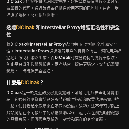
DICloak
支持與多個代理服務集成，允許您為每個瀏覽器環境配
置單獨的代理。通過確保每個帳戶使用不同的IP地址，這進一步
增強了隱私，防止帳戶關聯。
透過
DICloak
和Interstellar Proxy增強匿名性和安全
性
將
DICloak
與
Interstellar Proxy
結合使用可增強匿名性和安全
性。
Interstellar Proxy
通過隱藏用戶的真實IP地址，幫助用戶繞
過地理限制和網絡阻擋，而
DICloak
則模擬獨特的瀏覽器指紋，
防止平台識別和關聯帳戶。兩者結合，提供更穩定、安全的瀏覽
體驗，同時確保完全匿名。
什麼是
DICloak
？
DICloak
是一款先進的反檢測瀏覽器，可幫助用戶安全地瀏覽網
站。它通過為瀏覽會話創建獨特的數字指紋和配置代理來實現這
一點，使其看起來像是來自不同的設備。這種方法不僅可以防止
網站將您在不同帳戶中的活動關聯起來，還可以在瀏覽時隱藏您
的真實身份，保護您免受檢測、封禁和潛在的身份盜竊。