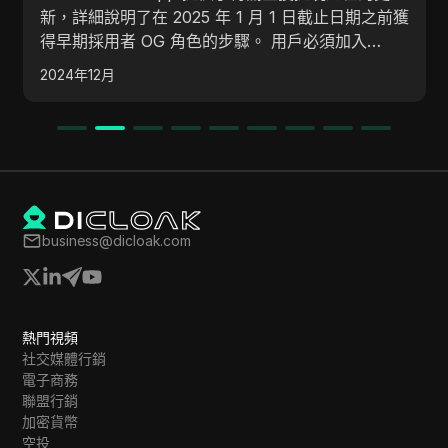
方法賺取可觀收入的潛力。 它突顯了奉獻精神和戰
獲
略規劃在實現成功中的重要性，以及各種貨幣化技術
和流量生成方法，包括無面孔的YouTube內容創
們
2025年3月
作。
business@dicloak.com
熱門視頻
社交媒體行銷
電子商務
聯盟行銷
加密貨幣
空投