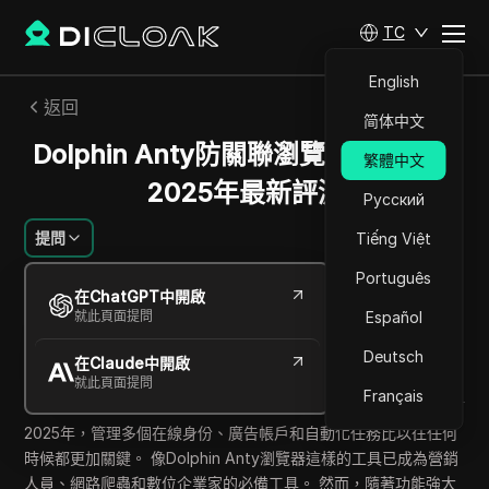
TC
English
返回
简体中文
Dolphin Anty防關聯瀏覽器替代品：
繁體中文
2025年最新評測
Русский
提問
Tiếng Việt
Português
安娜·科斯塔
在ChatGPT中開啟
2025年7月
6
分鐘 閱讀
就此頁面提問
Español
分享給
Deutsch
在Claude中開啟
Copy Link
就此頁面提問
Français
2025年，管理多個在線身份、廣告帳戶和自動化任務比以往任何
時候都更加關鍵。 像Dolphin Anty瀏覽器這樣的工具已成為營銷
人員、網路爬蟲和數位企業家的必備工具。 然而，隨著功能強大