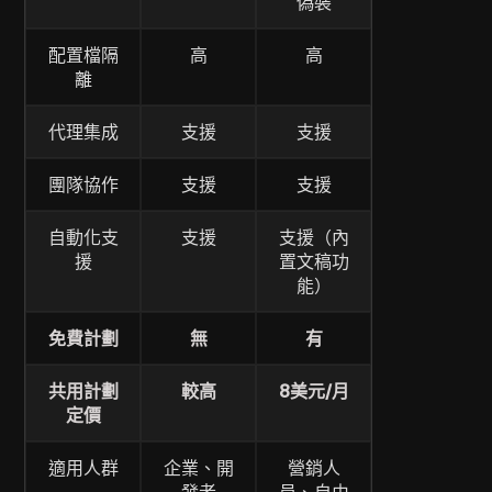
偽裝
配置檔隔
高
高
離
代理集成
支援
支援
團隊協作
支援
支援
自動化支
支援
支援（內
援
置文稿功
能）
免費計劃
無
有
共用計劃
較高
8美元/月
定價
適用人群
企業、開
營銷人
發者
員、自由