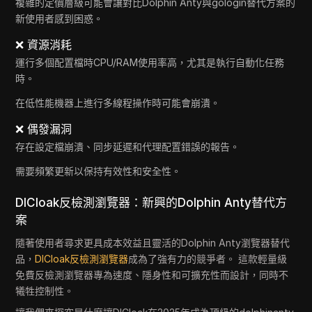
複雜的定價層級可能會讓對比Dolphin Anty與gologin替代方案的
新使用者感到困惑。
❌ 資源消耗
運行多個配置檔時CPU/RAM使用率高，尤其是執行自動化任務
時。
在低性能機器上進行多線程操作時可能會崩潰。
❌ 偶發漏洞
存在設定檔崩潰、同步延遲和代理配置錯誤的報告。
需要頻繁更新以保持有效性和安全性。
DICloak反檢測瀏覽器：新興的Dolphin Anty替代方
案
隨著使用者尋求更具成本效益且靈活的Dolphin Anty瀏覽器替代
品，
DICloak反檢測瀏覽器
成為了強有力的競爭者。 這款輕量級
免費反檢測瀏覽器專為速度、隱身性和可擴充性而設計，同時不
犧牲控制性。