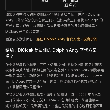
職業者
如果您擁有強大的開發團隊並管理企業級自動化任務，Dolphin
Anty 可能仍然是您的首選工具。 但如果您正在尋找 GoLogin 的
替代方案，或者一款簡單、強大且經濟實惠的反海豚瀏覽器，
DICloak 完全符合要求。
閱讀更多對比內容：
最佳 Dolphin Anty 替代方案 - 誠實評測
結論：DICloak 是最佳的 Dolphin Anty 替代方案
嗎？
在不斷發展的互聯網世界中，選擇合適的瀏覽器可能意味著帳號
被限制與擴大營銷活動之間的天壤之別。 Dolphin Anty 瀏覽器是
一款老牌產品，功能強大，但價格昂貴且系統負載較高。 另一方
面，DICloak 作為一款智慧、輕量且經濟實惠的替代方案脫穎而
出，開箱即用效果極佳。
無論您是個人媒體採購者、聯盟行銷團隊，還是 2025 年探索新
工具的機構，都不妨試試 DICloak。 它功能強大，學習曲線平
緩，價格親民。 最重要的是，它能在最關鍵的地方説明您隱匿互