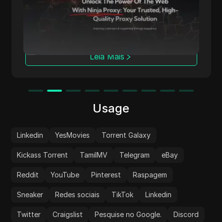
oferecendo proxies de alta qualidade para
acesso anônimo à web. Sua rede global
abrange mais de 50 locais geográficos,
servindo como a espinha dorsal para seus
proxies de centro de dados, residenciais e
Leia Mais
móveis.
Usage
Linkedin
YesMovies
Torrent Galaxy
Kickass Torrent
TamilMV
Telegram
eBay
Reddit
YouTube
Pinterest
Raspagem
Sneaker
Redes sociais
TikTok
Linkedin
Twitter
Craigslist
Pesquise no Google.
Discord