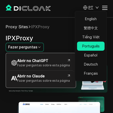
PT
English
Proxy Sites
IPXProxy
繁體中文
IPXProxy
Tiếng Việt
Português
Fazer perguntas
Español
Serviço Global de Proxy IP de Alta Qualidade
Abrir no ChatGPT
Deutsch
Fazer perguntas sobre esta página
Français
Abrir no Claude
Fazer perguntas sobre esta página