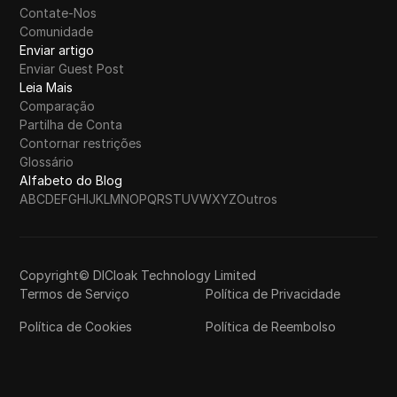
Contate-Nos
Comunidade
Enviar artigo
Enviar Guest Post
Leia Mais
Comparação
Partilha de Conta
Contornar restrições
Glossário
Alfabeto do Blog
A
B
C
D
E
F
G
H
I
J
K
L
M
N
O
P
Q
R
S
T
U
V
W
X
Y
Z
Outros
Copyright© DICloak Technology Limited
Termos de Serviço
Política de Privacidade
Política de Cookies
Política de Reembolso