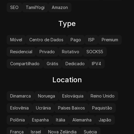
SEO
TamilYogi
Amazon
Type
Móvel
Centro de Dados
Pago
ISP
Premium
Residencial
Privado
Rotativo
SOCKS5
Compartilhado
Grátis
Dedicado
IPV4
Location
Dinamarca
Noruega
Eslováquia
Reino Unido
Eslovênia
Ucrânia
Países Baixos
Paquistão
Polônia
Espanha
Itália
Alemanha
Japão
França
Israel
Nova Zelândia
Suécia