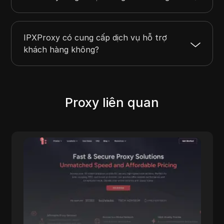
IPXProxy có cung cấp dịch vụ hỗ trợ
khách hàng không?
Proxy liên quan
IpnProxy
IpnProxy.com nổi bật là sự lựa chọn hàng
đầu cho các doanh nghiệp và người dùng cá
nhân, cung cấp proxy bảo mật và hiệu quả
cho thu thập dữ liệu web, thu thập thông tin
và duyệt web ẩn danh. IpnProxy.com cung
cấp nhiều tính năng đáp ứng đa dạng nhu cầu