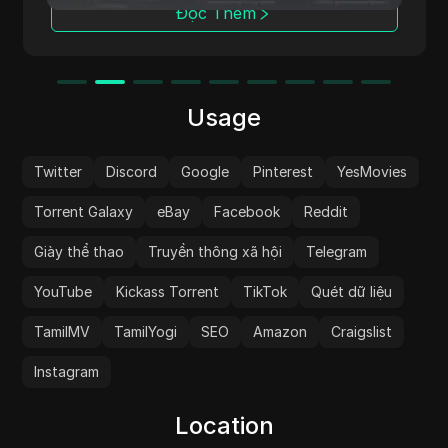
và xứng đáng nhận được sự chú ý của bạn.
Đọc Thêm
Usage
Twitter
Discord
Google
Pinterest
YesMovies
Torrent Galaxy
eBay
Facebook
Reddit
Giày thể thao
Truyền thông xã hội
Telegram
YouTube
Kickass Torrent
TikTok
Quét dữ liệu
TamilMV
TamilYogi
SEO
Amazon
Craigslist
Instagram
Location