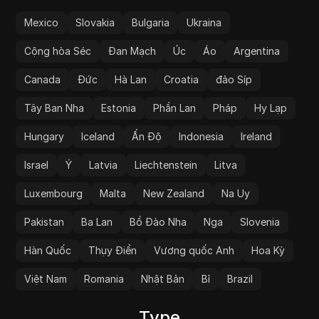
Mexico
Slovakia
Bulgaria
Ukraina
Cộng hòa Séc
Đan Mạch
Úc
Áo
Argentina
Canada
Đức
Hà Lan
Croatia
đảo Síp
Tây Ban Nha
Estonia
Phần Lan
Pháp
Hy Lạp
Hungary
Iceland
Ấn Độ
Indonesia
Ireland
Israel
Ý
Latvia
Liechtenstein
Litva
Luxembourg
Malta
New Zealand
Na Uy
Pakistan
Ba Lan
Bồ Đào Nha
Nga
Slovenia
Hàn Quốc
Thụy Điển
Vương quốc Anh
Hoa Kỳ
Việt Nam
Romania
Nhật Bản
Bỉ
Brazil
Type