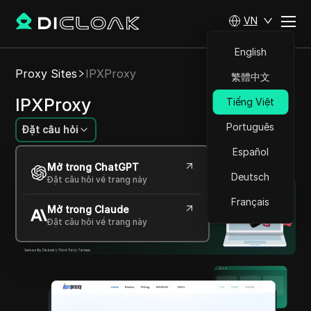
VN
English
Proxy Sites
IPXProxy
繁體中文
IPXProxy
Tiếng Việt
Português
Đặt câu hỏi
Español
Dịch vụ Proxy IP Chất lượng Cao Toàn Cầu
Mở trong ChatGPT
Deutsch
Đặt câu hỏi về trang này
Français
Mở trong Claude
Đặt câu hỏi về trang này