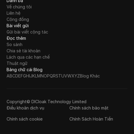
Danh bạ
Về chúng tôi
Liên hệ
Cộng đồng
Bài viết gửi
Gửi bài viết cộng tác
Đọc thêm
So sánh
Chia sẻ tài khoản
Lách qua các hạn chế
Thuật ngữ
Bảng chữ cái Blog
A
B
C
D
E
F
G
H
I
J
K
L
M
N
O
P
Q
R
S
T
U
V
W
X
Y
Z
Blog Khác
Copyright© DICloak Technology Limited
Điều khoản dịch vụ
Chính sách bảo mật
Chính sách cookie
Chính Sách Hoàn Tiền