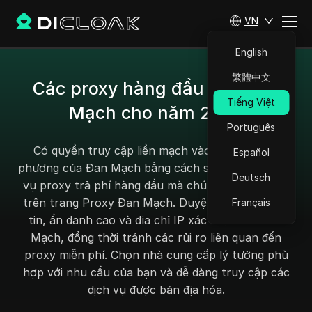
VN
English
繁體中文
Các proxy hàng đầu của Đan
Tiếng Việt
Mạch cho năm 2025
Português
Có quyền truy cập liền mạch vào nội dung địa
Español
phương của Đan Mạch bằng cách sử dụng các dịch
Deutsch
vụ proxy trả phí hàng đầu mà chúng tôi giới thiệu
trên trang Proxy Đan Mạch. Duyệt web với sự tự
Français
tin, ẩn danh cao và địa chỉ IP xác thực của Đan
Mạch, đồng thời tránh các rủi ro liên quan đến
proxy miễn phí. Chọn nhà cung cấp lý tưởng phù
hợp với nhu cầu của bạn và dễ dàng truy cập các
dịch vụ được bản địa hóa.