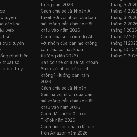
trong năm 2026
tháng 5 202
rop
Cách chia sẻ tài khoản AI
tháng 4 202
ực tuyến
tuyệt vời với nhóm của bạn
tháng 3 202
ng cần kho
mà không cần chia sẻ mật
tháng 2 202
iệu web
khẩu vào năm 2026
tháng 1 2026
uật số
Cách chia sẻ Leonardo AI
tháng 12 202
ư trực tuyến
với nhóm của bạn mà không
tháng 11 202
y
cần chia sẻ mật khẩu
tháng 10 20
hống phát hiện
(Hướng dẫn 2026)
tháng 9 202
ỹ thuật số
Bạn có thể chia sẻ tài khoản
u lượng truy
Suno với nhóm của mình
không? Hướng dẫn năm
2026
Cách chia sẻ tài khoản
Gamma với nhóm của bạn
mà không cần chia sẻ mật
khẩu vào năm 2026
Cách đặt lại thuật toán
TikTok năm 2026
Cách tìm sản phẩm để bán
trên Amazon năm 2026