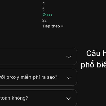
nhu cầu trực tuyến,
4
giúp người dùng dễ
5
dàng vượt qua các
•••
hạn chế khu vực,
22
đặc biệt trong thu
thập dữ liệu lớn và
Tiếp theo
nghiên cứu thị
trường.
Câu h
phổ biế
với proxy miễn phí ra sao?
 toàn không?