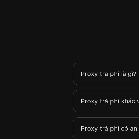
Indonesia
Ireland
Israel
Ý
Latvia
Liechtenstein
Proxy trả phí là gì?
Litva
Luxembourg
Proxy trả phí khác 
Malta
New Zealand
Na Uy
Proxy trả phí có an
Pakistan