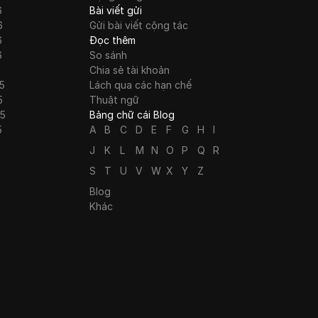
6
Bài viết gửi
6
Gửi bài viết cộng tác
6
Đọc thêm
6
So sánh
Chia sẻ tài khoản
5
Lách qua các hạn chế
5
Thuật ngữ
25
Bảng chữ cái Blog
5
A
B
C
D
E
F
G
H
I
J
K
L
M
N
O
P
Q
R
S
T
U
V
W
X
Y
Z
Blog
Khác