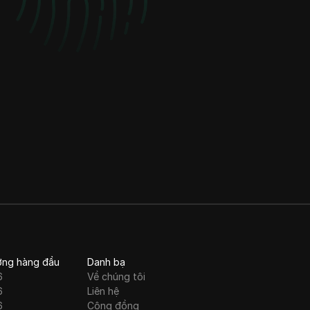
hóa hoạt động và
thúc đẩy tăng
trưởng.
ớng hàng đầu
Danh bạ
6
Về chúng tôi
6
Liên hệ
6
Cộng đồng