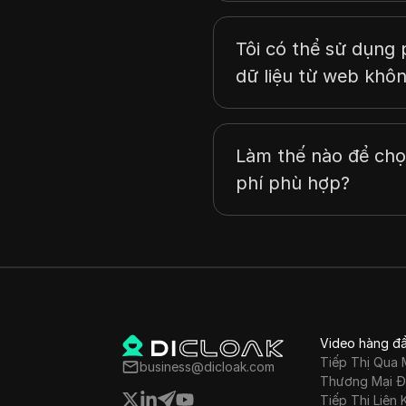
Ba Lan
Tôi có thể sử dụng 
Bồ Đào Nha
dữ liệu từ web khô
Nga
Slovenia
Làm thế nào để chọ
Hàn Quốc
phí phù hợp?
Thụy Điển
Vương quốc Anh
Hoa Kỳ
Việt Nam
Romania
Video hàng đ
Nhật Bản
Tiếp Thị Qua 
business@dicloak.com
Thương Mại Đ
Bỉ
Tiếp Thị Liên 