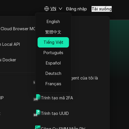
VN
Đăng nhập
Tải xuống
English
 Cloud Browser MCP
繁體中文
2025
API Mở
Tiếng Việt
n Local API
giải pháp bảo mật và ẩn
Português
ng
 trả phí, mang đến kết
ai Docker
Español
 nghiệp, nhà nghiên cứu
proxy trả phí của chúng
Deutsch
Browser User Agent của tôi là
sung. Với danh mục của
gì
Français
âng cấp trải nghiệm trực
yệt Danh mục proxy trả
IP
Trình tạo mã 2FA
àn như chưa từng có.
t
Trình tạo UUID
KeyProxy
Công Cụ SMM Miễn Phí