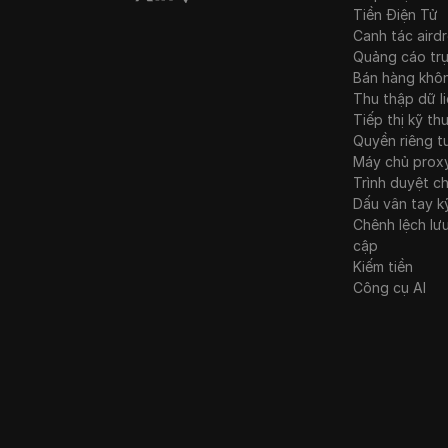
Tiền Điện Tử
Brazil
Canh tác aird
Quảng cáo tr
Bán hàng khô
Thu thập dữ l
Tiếp thị kỹ th
Quyền riêng t
Máy chủ prox
Trình duyệt c
Dấu vân tay k
Chênh lệch lư
cập
Kiếm tiền
Công cụ AI