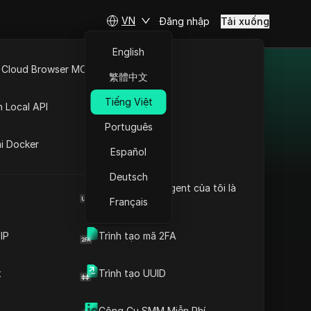
VN
Đăng nhập
Tải xuống
English
 Cloud Browser MCP
繁體中文
năm 2025
API Mở
Tiếng Việt
n Local API
ừ trang Proxy Brazil của
Português
ng
h hãng của Brazil, đồng
ai Docker
Español
 nhà cung cấp tốt nhất
 nội dung Brazil ở mọi
Deutsch
Browser User Agent của tôi là
g của Brazil từ các nhà
gì
Français
ruy cập vào các dịch vụ
IP
Trình tạo mã 2FA
t
Trình tạo UUID
KeyProxy
KeyProxy cung cấp
KeyProxy
Công Cụ SMM Miễn Phí