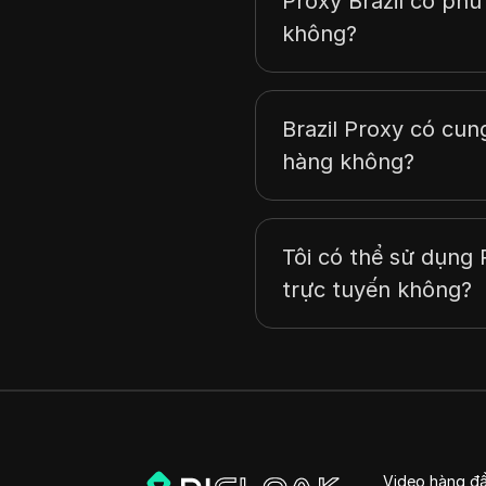
Proxy Brazil có ph
Pakistan
không?
Ba Lan
Bồ Đào Nha
Nga
Brazil Proxy có cun
hàng không?
Slovenia
Hàn Quốc
Thụy Điển
Tôi có thể sử dụng 
Vương quốc Anh
trực tuyến không?
Hoa Kỳ
Việt Nam
Romania
Nhật Bản
Video hàng đ
Bỉ