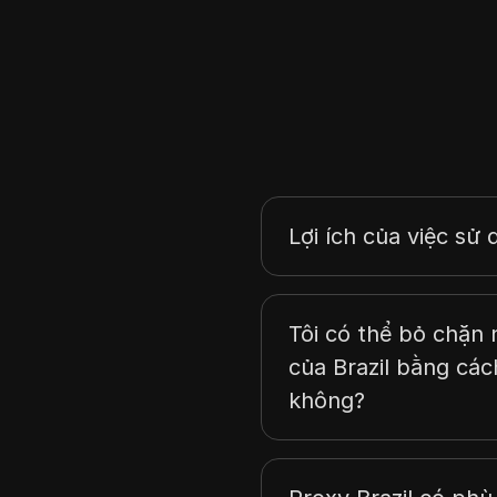
Ấn Độ
Indonesia
Ireland
Israel
Ý
Latvia
Lợi ích của việc sử 
Liechtenstein
Litva
Tôi có thể bỏ chặn n
Luxembourg
của Brazil bằng các
Malta
không?
New Zealand
Na Uy