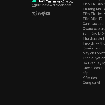
Tiếp Thị Qua 
business@dicloak.com
Brazil
Thương Mại Đ
Tiếp Thị Liên 
Tiền Điện Tử
Canh tác aird
Quảng cáo tr
Bán hàng khô
Thu thập dữ l
Tiếp thị kỹ th
Quyền riêng t
Máy chủ prox
Trình duyệt c
Dấu vân tay k
Chênh lệch lư
cập
Kiếm tiền
Công cụ AI