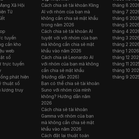
Mạng Xã Hội
Cách chia sẻ tài khoản Kling
tháng 8 202
iện Tử
AI với nhóm của bạn mà
tháng 7 202
Kết
không cần chia sẻ mật khẩu
tháng 6 202
trong năm 2026
tháng 5 202
rop
Cách chia sẻ tài khoản AI
tháng 4 202
ực tuyến
tuyệt vời với nhóm của bạn
tháng 3 202
ng cần kho
mà không cần chia sẻ mật
tháng 2 202
iệu web
khẩu vào năm 2026
tháng 1 2026
uật số
Cách chia sẻ Leonardo AI
tháng 12 202
ư trực tuyến
với nhóm của bạn mà không
tháng 11 202
y
cần chia sẻ mật khẩu
tháng 10 20
hống phát hiện
(Hướng dẫn 2026)
tháng 9 202
ỹ thuật số
Bạn có thể chia sẻ tài khoản
u lượng truy
Suno với nhóm của mình
không? Hướng dẫn năm
2026
Cách chia sẻ tài khoản
Gamma với nhóm của bạn
mà không cần chia sẻ mật
khẩu vào năm 2026
Cách đặt lại thuật toán