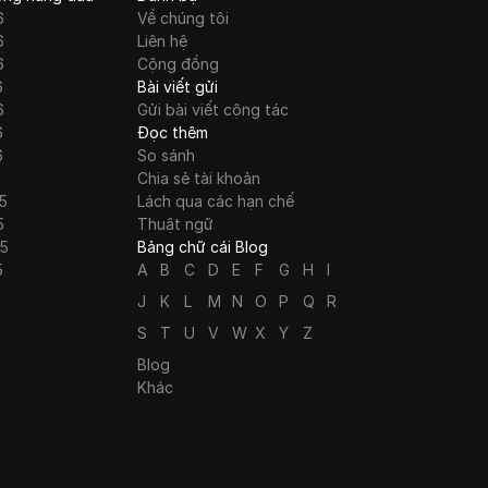
6
Về chúng tôi
6
Liên hệ
6
Cộng đồng
6
Bài viết gửi
6
Gửi bài viết cộng tác
6
Đọc thêm
6
So sánh
Chia sẻ tài khoản
5
Lách qua các hạn chế
5
Thuật ngữ
25
Bảng chữ cái Blog
5
A
B
C
D
E
F
G
H
I
J
K
L
M
N
O
P
Q
R
S
T
U
V
W
X
Y
Z
Blog
Khác