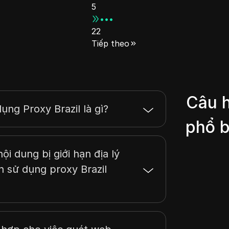
5
dàng vượt qua các
•••
hạn chế khu vực,
22
đặc biệt trong thu
thập dữ liệu lớn và
Tiếp theo
nghiên cứu thị
trường.
Câu h
dụng Proxy Brazil là gì?
phổ b
ội dung bị giới hạn địa lý
h sử dụng proxy Brazil