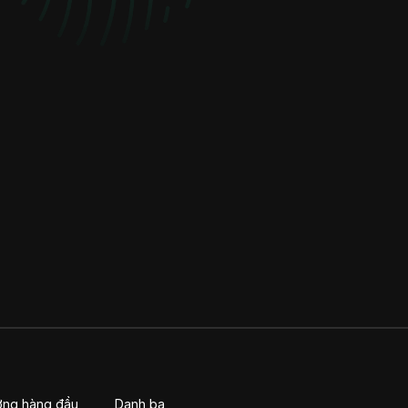
thúc đẩy tăng
trưởng.
ớng hàng đầu
Danh bạ