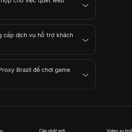
ù hợp cho việc quét web
g cấp dịch vụ hỗ trợ khách
Proxy Brazil để chơi game
ầu
Cập nhật mới
Video xu hư