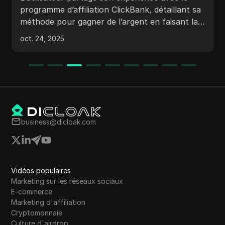
unique de la méthode
programme d’affiliation ClickBank, détaillant sa
méthode pour gagner de l’argent en faisant la
LondonNuggs)
promotion de produits, en utilisant des
oct. 24, 2025
annonces Google et en collectant des adresses
e-mail pour le marketing de suivi. Ils mettent
l’accent sur la stratégie consistant à tester les
marchés avec ClickBank avant de créer et de
vendre leurs propres produits pour des
bénéfices plus élevés.
business@dicloak.com
Vidéos populaires
Marketing sur les réseaux sociaux
E-commerce
Marketing d'affiliation
Cryptomonnaie
Culture d'airdrop