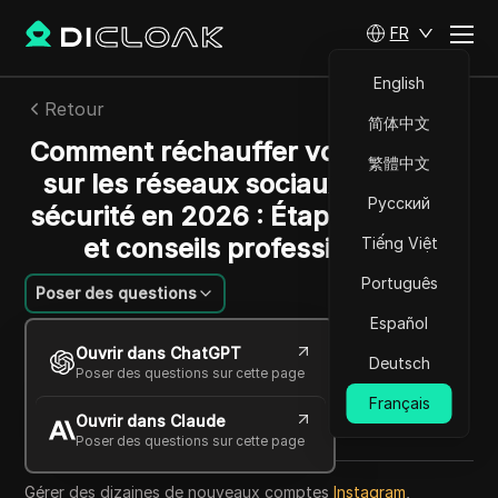
FR
English
Retour
简体中文
Comment réchauffer vos comptes
繁體中文
sur les réseaux sociaux en toute
Русский
sécurité en 2026 : Étapes, risques
et conseils professionnels
Tiếng Việt
Português
Poser des questions
Español
Emily Grace
Ouvrir dans ChatGPT
07 juil. 2026
7
min de lecture
Deutsch
Poser des questions sur cette page
Partager avec
Français
Ouvrir dans Claude
Copy Link
Poser des questions sur cette page
Gérer des dizaines de nouveaux comptes
Instagram
,