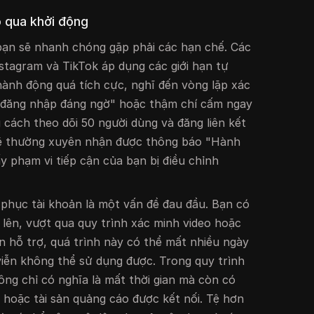
ỏ qua khởi động
bạn sẽ nhanh chóng gặp phải các hạn chế. Các
tagram và TikTok áp dụng các giới hạn tự
 hành động quá tích cực, nghĩ đến vòng lặp xác
 "đăng nhập đáng ngờ" hoặc thậm chí cấm ngay
g cách theo dõi 50 người dùng và đăng liên kết
 sẽ thường xuyên nhận được thông báo "Hành
y phạm vi tiếp cận của bạn bị điều chỉnh
i phục tài khoản là một vấn đề đau đầu. Bạn có
n lên, vượt qua quy trình xác minh video hoặc
n hỗ trợ, quá trình này có thể mất nhiều ngày
viễn không thể sử dụng được. Trong quy trình
ông chỉ có nghĩa là mất thời gian mà còn có
ơ hoặc tài sản quảng cáo được kết nối. Tệ hơn