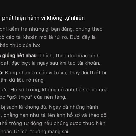
 phát hiện hành vi không tự nhiên
chỉ kiểm tra những gì bạn đăng, chúng theo
ờ các tài khoản mới là rủi ro. Dưới đây là
 báo thức của họ:
c giống hệt nhau:
Thích, theo dõi hoặc bình
ạt, đặc biệt là ngay sau khi tạo tài khoản.
p:
Đăng nhập từ các vị trí xa, thay đổi thiết bị
âm dữ liệu rõ ràng.
thực: Hồ sơ trống, không có ảnh hồ sơ, bỏ qua
c "giới thiệu" của nền tảng.
 bị sạch là không đủ. Ngay cả những hành
 chẳng hạn như tải lên ảnh hồ sơ và theo dõi
 thể trông tự động nếu chúng được thực hiện
hoặc từ môi trường mạng sai.