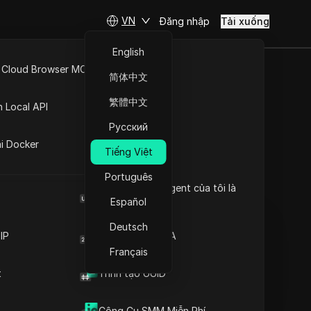
VN
Đăng nhập
Tải xuống
English
 Cloud Browser MCP
简体中文
 một cách
API Mở
繁體中文
n Local API
ro và mẹo
Русский
ng
ai Docker
Tiếng Việt
Português
Đặt câu hỏi
Browser User Agent của tôi là
gì
Español
Mở trong ChatGPT
Copy Link
Deutsch
Đặt câu hỏi về trang này
IP
Trình tạo mã 2FA
Français
Mở trong Claude
t
Trình tạo UUID
Đặt câu hỏi về trang này
Công Cụ SMM Miễn Phí