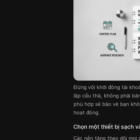
Đừng vội khởi động tài kho
lập cẩu thả, không phải bả
phù hợp sẽ bảo vệ bạn khỏi
hoạt động.
Chọn một thiết bị sạch v
Các nền tảng theo dõi mọi dấ