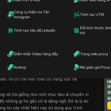
 có kinh nghiệm mua tài khoản cũ hoặc thiết
ường thấy rằng việc bỏ qua quy trình phù hợp
Công cụ Kiểm tra Tên
Trình tạo UTM
 xã hội
dẫn đến hạn chế ngay lập tức, phạm vi
Instagram
h bắt buộc. Kẻ chặn thực sự không chỉ là có
Đổi kích thước ản
m cho họ trông và hành động đủ con người để
Trình tạo tiêu đề LinkedIn
hội
ủa mỗi nền tảng.
thường hiếm khi hoạt động. Tự động hóa quá
 hoặc xóa bài đăng ngay lập tức hầu như luôn
Điểm nhấn Video hàng đầu
Trang web proxy
toán nền tảng. Chuẩn bị tài khoản mạng xã hội
bị cấm, mà còn là xây dựng lịch sử phiên thực,
Airdrop
Mã giảm giá Proxy
iệu tin cậy theo thời gian. Bỏ lỡ một bước và
T
việc và có thể mất toàn bộ hàng loạt tài
H
g xã hội giống như một mục tiêu di chuyển vì
đổi những gì họ gắn cờ là đáng ngờ. Đó là lý do
áng tin cậy nhất hiện nay sử dụng quy trình