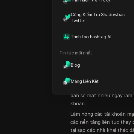
Ngay cả những nhà tiếp thị
lập
proxy
duy nhất cũng th
Công Kiểm Tra Shadowban
để
khởi động tài khoản mạng
Twitter
tiếp cận thấp hoặc xác min
được tài khoản, mà còn là
Trinh tao hashtag AI
vượt qua kiểm tra nội bộ c
Tin tức mới nhất
Nhưng các phím tắt thông 
nhiều, đăng nhập từ một IP
Blog
bị phát hiện bởi các thuật 
an toàn không chỉ là tránh 
Mạng Liên Kết
hoạt động tự nhiên và tín h
bạn sẽ mất nhiều ngày làm 
khoản.
Làm nóng các tài khoản mạn
các nền tảng liên tục thay 
tại sao các nhà khai thác đ