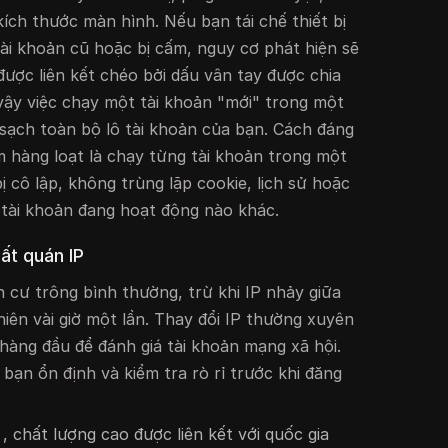
ích thước màn hình. Nếu bạn tái chế thiết bị
tài khoản cũ hoặc bị cấm, nguy cơ phát hiện sẽ
được liên kết chéo bởi dấu vân tay được chia
 vậy việc chạy một tài khoản "mới" trong một
sạch toàn bộ lô tài khoản của bạn. Cách đáng
ấm hàng loạt là chạy từng tài khoản trong một
ị cô lập, không trùng lặp cookie, lịch sử hoặc
ỳ tài khoản đang hoạt động nào khác.
hất quán IP
n cư trông bình thường, trừ khi IP nhảy giữa
iên vài giờ một lần. Thay đổi IP thường xuyên
hàng đầu để đánh giá tài khoản mạng xã hội.
 bạn ổn định và kiểm tra rò rỉ trước khi đăng
, chất lượng cao được liên kết với quốc gia