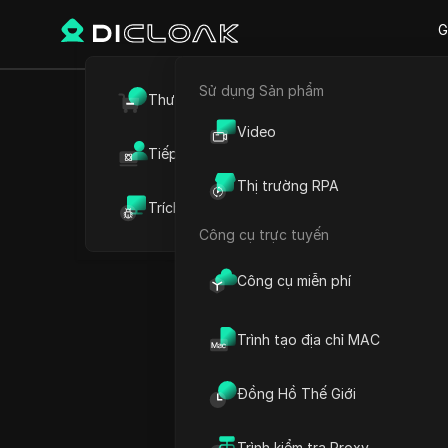
G
Sử dụng Sản phẩm
Quay lại
Thương mại điện tử
Cách khở
Video
Tiếp thị liên kết
an toàn 
Thị trường RPA
Trích xuất dữ liệu web
Công cụ trực tuyến
Công cụ miễn phí
Emily Grace
07 Th07 2026
9
Đọc t
Trình tạo địa chỉ MAC
Chạy hàng chục tài khoản
Đồng Hồ Thế Giới
chúng bị gắn cờ hoặc cấm 
biến đối với bất kỳ ai mở 
Trình kiểm tra Proxy