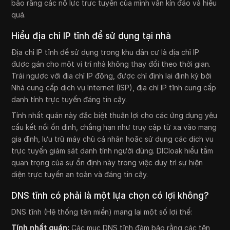
bảo rằng các nỗ lực trực tuyến của mình vẫn kín đáo và hiệu
quả.
Hiểu địa chỉ IP tĩnh để sử dụng tại nhà
Địa chỉ IP tĩnh để sử dụng trong khu dân cư là địa chỉ IP
được gán cho một vị trí nhà không thay đổi theo thời gian.
Trái ngược với địa chỉ IP động, được chỉ định lại định kỳ bởi
Nhà cung cấp dịch vụ Internet (ISP), địa chỉ IP tĩnh cung cấp
danh tính trực tuyến đáng tin cậy.
Tính nhất quán này đặc biệt thuận lợi cho các ứng dụng yêu
cầu kết nối ổn định, chẳng hạn như truy cập từ xa vào mạng
gia đình, lưu trữ máy chủ cá nhân hoặc sử dụng các dịch vụ
trực tuyến giám sát danh tính người dùng. DICloak hiểu tầm
quan trọng của sự ổn định này trong việc duy trì sự hiện
diện trực tuyến an toàn và đáng tin cậy.
DNS tĩnh có phải là một lựa chọn có lợi không?
DNS tĩnh (Hệ thống tên miền) mang lại một số lợi thế:
Tính nhất quán:
Các mục DNS tĩnh đảm bảo rằng các tên