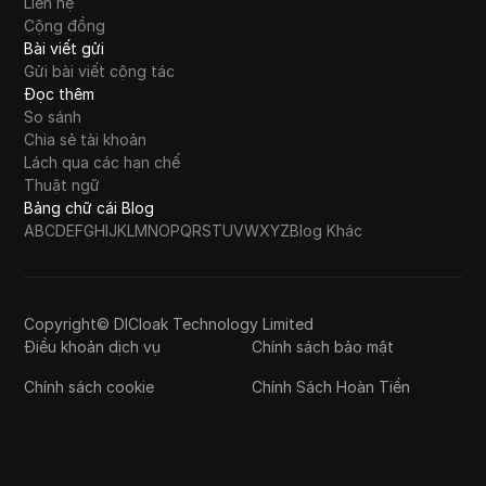
Liên hệ
Cộng đồng
Bài viết gửi
Gửi bài viết cộng tác
Đọc thêm
So sánh
Chia sẻ tài khoản
Lách qua các hạn chế
Thuật ngữ
Bảng chữ cái Blog
A
B
C
D
E
F
G
H
I
J
K
L
M
N
O
P
Q
R
S
T
U
V
W
X
Y
Z
Blog Khác
Copyright© DICloak Technology Limited
Điều khoản dịch vụ
Chính sách bảo mật
Chính sách cookie
Chính Sách Hoàn Tiền