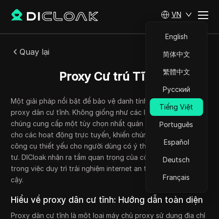
VN
English
Quay lại
简体中文
繁體中文
Proxy Cư trú Tĩnh
Русский
Một giải pháp nổi bật để bảo vệ danh tính kỹ thuật số là
Tiếng Việt
proxy dân cư tĩnh. Không giống như các loại proxy khác,
chúng cung cấp một tùy chọn nhất quán và đáng tin cậy
Português
cho các hoạt động trực tuyến, khiến chúng trở thành một
Español
công cụ thiết yếu cho người dùng có ý thức về quyền riêng
tư. DICloak nhận ra tầm quan trọng của công nghệ như vậy
Deutsch
trong việc duy trì trải nghiệm internet an toàn và đáng tin
Français
cậy.
Hiểu về proxy dân cư tĩnh: Hướng dẫn toàn diện
Proxy dân cư tĩnh là một loại máy chủ proxy sử dụng địa chỉ