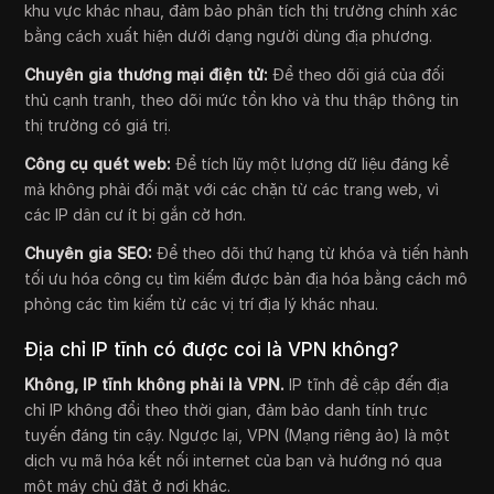
khu vực khác nhau, đảm bảo phân tích thị trường chính xác
bằng cách xuất hiện dưới dạng người dùng địa phương.
Chuyên gia thương mại điện tử:
Để theo dõi giá của đối
thủ cạnh tranh, theo dõi mức tồn kho và thu thập thông tin
thị trường có giá trị.
Công cụ quét web:
Để tích lũy một lượng dữ liệu đáng kể
mà không phải đối mặt với các chặn từ các trang web, vì
các IP dân cư ít bị gắn cờ hơn.
Chuyên gia SEO:
Để theo dõi thứ hạng từ khóa và tiến hành
tối ưu hóa công cụ tìm kiếm được bản địa hóa bằng cách mô
phỏng các tìm kiếm từ các vị trí địa lý khác nhau.
Địa chỉ IP tĩnh có được coi là VPN không?
Không, IP tĩnh không phải là VPN.
IP tĩnh đề cập đến địa
chỉ IP không đổi theo thời gian, đảm bảo danh tính trực
tuyến đáng tin cậy. Ngược lại, VPN (Mạng riêng ảo) là một
dịch vụ mã hóa kết nối internet của bạn và hướng nó qua
một máy chủ đặt ở nơi khác.