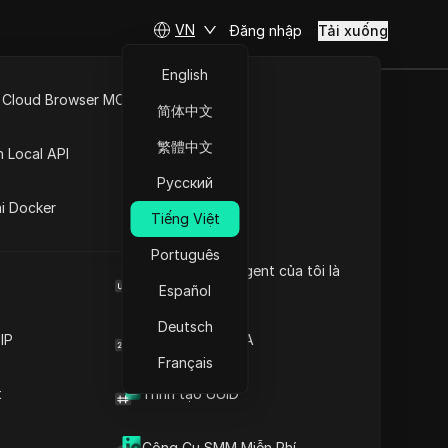
VN
Đăng nhập
Tải xuống
English
Hiểu về xoay vòng IP: Giải
 Cloud Browser MCP
thích một khái niệm chính
简体中文
Tầm quan trọng của việc
API Mở
xoay vòng SHTT trong
繁體中文
n Local API
hoạt động trực tuyến
Nội dung
Русский
ng
Tần số tối ưu cho việc
xoay IP của trình thu thập
ai Docker
Tiếng Việt
phát hiện
thông tin
Chiến lược hiệu quả để
Português
luân chuyển địa chỉ IP
Browser User Agent của tôi là
Nắm vững luân chuyển địa
toàn diện
gì
Español
chỉ IP trong Python
Chiến lược xoay vòng IP
Deutsch
IP
Trình tạo mã 2FA
động để quét web hiệu
Français
quả
Dịch vụ xoay vòng IP để
t
Trình tạo UUID
 hoặc sau
quét web hiệu quả
Trình duyệt vân tay chống
Thông tin chi tiết cần
phát hiện DICloak giữ cho việc
thiết
Công Cụ SMM Miễn Phí