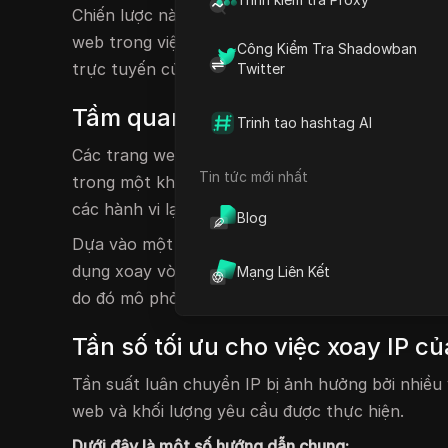
Chiến lược này phân phối hiệu quả các yêu cầu 
web trong việc xác định và chặn các công cụ q
Công Kiểm Tra Shadowban
trực tuyến của bạn vẫn kín đáo và an toàn.
Twitter
Tầm quan trọng của việc xoay v
Trinh tao hashtag AI
Các trang web thường xuyên triển khai các hệ th
Tin tức mới nhất
trong một khung thời gian ngắn. Các hệ thống nà
các hành vi lạm dụng và thúc đẩy việc sử dụng 
Blog
Dựa vào một địa chỉ IP duy nhất cho nhiều yêu 
dụng xoay vòng IP có thể giúp giảm bớt vấn đề 
Mạng Liên Kết
do đó mô phỏng hoạt động của nhiều người dùng 
Tần số tối ưu cho việc xoay IP củ
Tần suất luân chuyển IP bị ảnh hưởng bởi nhiều
web và khối lượng yêu cầu được thực hiện.
Dưới đây là một số hướng dẫn chung: