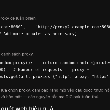
roxy để luân phiên.
om:8080",    "http://proxy2.example.com:8080", 
# Add more proxies as necessary]
 danh sách proxy.
ndom_proxy():    return random.choice(proxies
0):  # Number of requests    proxy = 
sts.get(url, proxies={"http": proxy, "https":
)
 lựa chọn proxy, đảm bảo rằng mỗi yêu cầu được thực hiệ
ư và bảo mật — các nguyên tắc mà DICloak tuân thủ.
 quét web hiệu quả