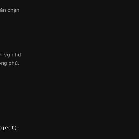
găn chặn
ch vụ như
ong phú.
t):    