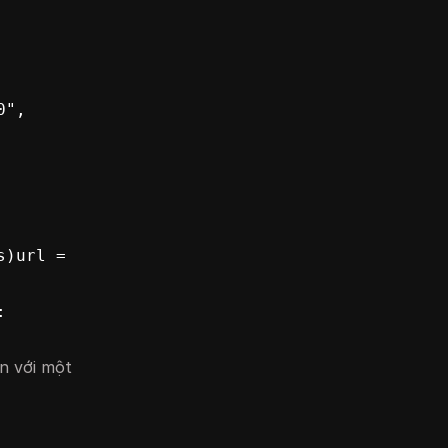
   
)url = 
 
n với một