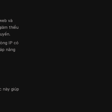
 web và
giảm thiểu
tuyến.
vòng IP có
háp nâng
c này giúp