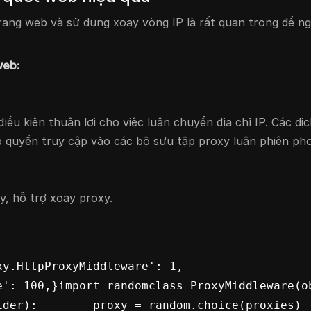
 trang web và sử dụng xoay vòng IP là rất quan trọng để n
web:
u kiện thuận lợi cho việc luân chuyển địa chỉ IP. Các dị
 quyền truy cập vào các bộ sưu tập proxy luân phiên ph
, hỗ trợ xoay proxy.
.HttpProxyMiddleware': 1,    
: 100,}import randomclass ProxyMiddleware(objec
):        proxy = random.choice(proxies)        