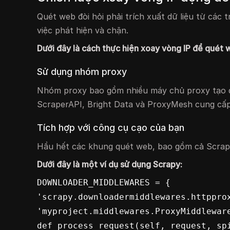
Quét web đòi hỏi phải trích xuất dữ liệu từ các
việc phát hiện và chặn.
Dưới đây là cách thực hiện xoay vòng IP để quét 
Sử dụng nhóm proxy
Nhóm proxy bao gồm nhiều máy chủ proxy tạo điề
ScraperAPI, Bright Data và ProxyMesh cung cấp
Tích hợp với công cụ cạo của bạn
Hầu hết các khung quét web, bao gồm cả Scrapy
Dưới đây là một ví dụ sử dụng Scrapy:
DOWNLOADER_MIDDLEWARES = {    
'scrapy.downloadermiddlewares.httpproxy
'myproject.middlewares.ProxyMiddleware'
def process_request(self, request, spider