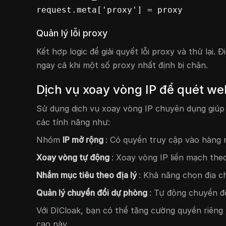
request.meta['proxy'] = proxy
Quản lý lỗi proxy
Kết hợp logic để giải quyết lỗi proxy và thử lại
ngay cả khi một số proxy nhất định bị chặn.
Dịch vụ xoay vòng IP để quét we
Sử dụng dịch vụ xoay vòng IP chuyên dụng giúp h
các tính năng như:
Nhóm
IP mở rộng
: Có quyền truy cập vào hàng 
Xoay vòng tự động
: Xoay vòng IP liền mạch the
Nhắm mục tiêu theo địa lý
: Khả năng chọn địa c
Quản lý chuyển đổi dự phòng
: Tự động chuyển đổi
Với DICloak, bạn có thể tăng cường quyền riêng
cao này.