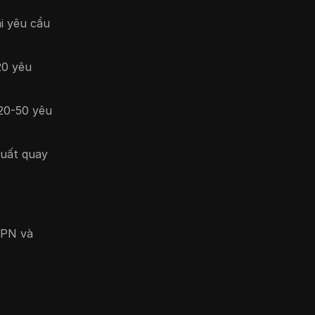
ài yêu cầu
20 yêu
 20-50 yêu
suất quay
VPN và