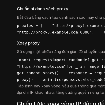
Chuẩn bị danh sách proxy
Bắt đầu bằng cách tạo danh sách các máy chủ p
proxies = [    "http://proxy1.example.c
"http://proxy3.example.com:8080",    
Xoay proxy
Sử dụng một chức năng đơn giản để chuyển qua
import requestsimport randomdef get_ra
"https://example.com"for _ in range(10
get_random_proxy()    response = reque
proxy})    print(response.status_code
Tập lệnh này xoay vòng hiệu quả thông qua một
địa chỉ IP khác nhau, tăng cường quyền riêng t
Chiến lược xoay vòng IP động để