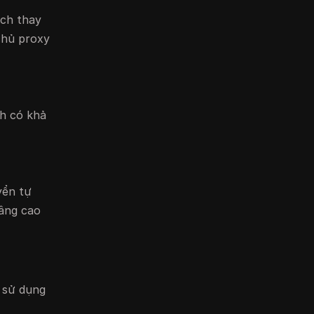
ách thay
chủ proxy
nh có khả
yển tự
nâng cao
ụ sử dụng