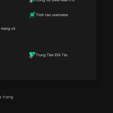
quản lý nhiều tài khoản một
 các trang
Những câu hỏi thường
cách an toàn và tránh bị cấm
gặp
 động
Tải xuống
Trình tạo username
h mạng xã
yêu cầu
ống lại
Trung Tâm Đối Tác
au đó. Sử
khác nhau,
a trang