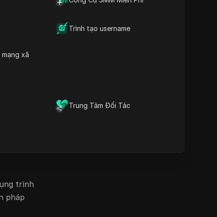
quản lý nhiều tài khoản một
 cáo cũng
gặp
cách an toàn và tránh bị cấm
Tải xuống
Trình tạo username
ưởng xấu
 nhiều
h mạng xã
g có đang
Trung Tâm Đối Tác
nh chặn
ụng trình
ện pháp