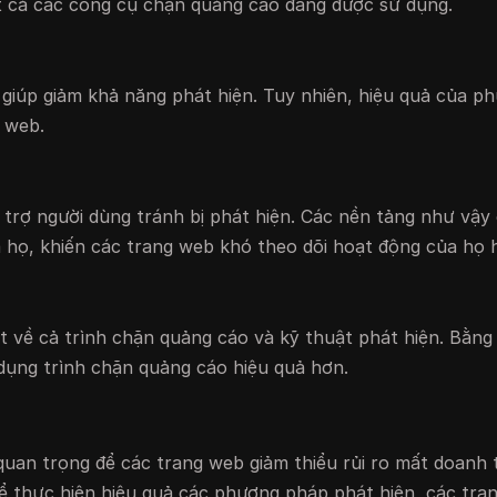
t cả các công cụ chặn quảng cáo đang được sử dụng.
 giúp giảm khả năng phát hiện. Tuy nhiên, hiệu quả của p
 web.
 trợ người dùng tránh bị phát hiện. Các nền tảng như vậy
a họ, khiến các trang web khó theo dõi hoạt động của họ 
t về cả trình chặn quảng cáo và kỹ thuật phát hiện. Bằng
 dụng trình chặn quảng cáo hiệu quả hơn.
quan trọng để các trang web giảm thiểu rủi ro mất doanh 
ể thực hiện hiệu quả các phương pháp phát hiện, các tra