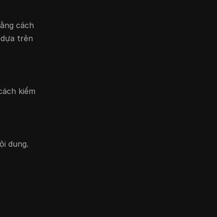
Bằng cách
 dựa trên
 cách kiểm
ội dung.