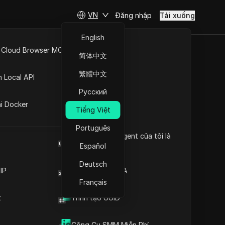
VN
Đăng nhập
Tải xuống
English
 Cloud Browser MCP
简体中文
Hiểu về trình chặn quảng
API Mở
cáo: Tổng quan toàn diện
繁體中文
n Local API
Tìm hiểu về kỹ thuật phát
Nội dung
hiện trình chặn quảng cáo
Русский
ng
Hiểu chức năng của trình
ai Docker
chặn quảng cáo
Tiếng Việt
 quảng
Chiến lược phát hiện trình
ô hiệu
Português
chặn quảng cáo
Browser User Agent của tôi là
Điều hướng những thách
gì
Español
thức của việc phát hiện
lĩnh vực
trình chặn quảng cáo
Deutsch
Các chiến lược để vượt
IP
Trình tạo mã 2FA
qua phát hiện trình chặn
Français
quảng cáo
t
Trình tạo UUID
Thông tin chi tiết cần
Trình duyệt vân tay chống
thiết
g cách
phát hiện DICloak giữ cho việc
Những câu hỏi thường
Công Cụ SMM Miễn Phí