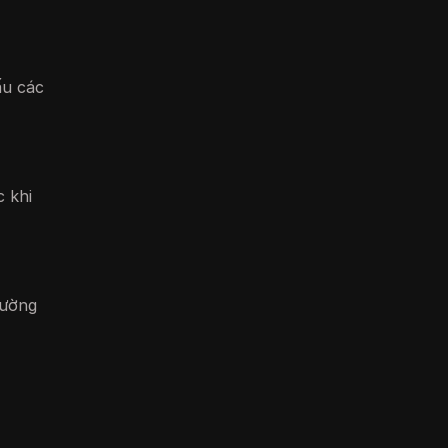
ấu các
 khi
cường