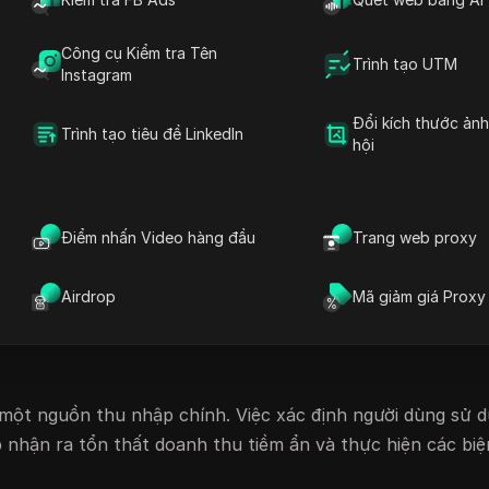
dùng bằng cách giảm thiểu phiền nhiễu. Trình chặn quảng
n riêng tư bằng cách giảm theo dõi.
Công cụ Kiểm tra Tên
Trình tạo UTM
uận tiện hơn cho người dùng, nhưng chúng có thể ảnh h
Instagram
ào quảng cáo để được hỗ trợ tài chính, khiến họ sử dụng
Đổi kích thước ản
 quảng cáo.
Trình tạo tiêu đề LinkedIn
hội
trình chặn quảng cáo
 được nhiều trang web sử dụng để xác định xem người dùn
Điểm nhấn Video hàng đầu
Trang web proxy
rình này cho phép các trang web nhắc người dùng tắt trì
Airdrop
Mã giảm giá Proxy
i với các trang web vì một số lý do:
ột nguồn thu nhập chính. Việc xác định người dùng sử d
nhận ra tổn thất doanh thu tiềm ẩn và thực hiện các bi