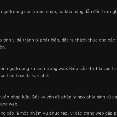
 người dùng coi là xâm nhập, có khả năng dẫn đến trải ngh
tinh vi để tránh bị phát hiện, đặt ra thách thức cho các
ện.
n người dùng xa lánh trang web. Điều cần thiết là các t
ục tiêu hoặc bị hạn chế.
huẩn pháp luật. Bất kỳ vấn đề pháp lý nào phát sinh từ c
rang web.
uảng cáo là một nhiệm vụ phức tạp, vì các trang web gặp p