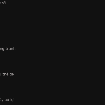
trải
ùng tránh
ụ thể để
y có lợi