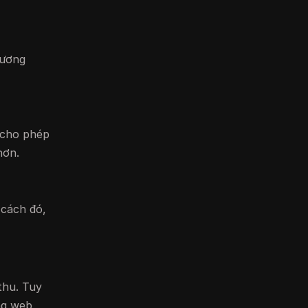
hương
 cho phép
hơn.
 cách đó,
thu. Tuy
ng web