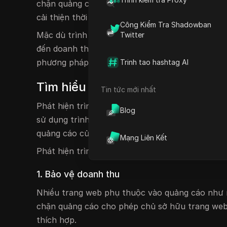
chặn quảng cáo, nó nâng cao trải nghiệm người 
cải thiện thời gian tải trang và tăng cường quyề
Công Kiểm Tra Shadowban
Mặc dù trình chặn quảng cáo giúp duyệt web th
Twitter
đến doanh thu trang web. Nhiều trang web dựa v
phương pháp khác nhau để phát hiện trình chặn
Trinh tao hashtag AI
Tìm hiểu về kỹ thuật phát hiện 
Tin tức mới nhất
Phát hiện trình chặn quảng cáo là một kỹ thuật
Blog
sử dụng trình chặn quảng cáo hay không. Quá t
quảng cáo của họ.
Mạng Liên Kết
Phát hiện trình chặn quảng cáo rất quan trọng đố
1. Bảo vệ doanh thu
Nhiều trang web phụ thuộc vào quảng cáo như m
chặn quảng cáo cho phép chủ sở hữu trang web 
thích hợp.