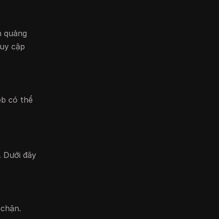
n quảng
ruy cập
eb có thể
. Dưới đây
 chặn.