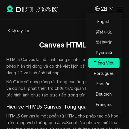
VN
English
Quay lại
简体中文
繁體中文
Canvas HTML5
Русский
HTML5 Canvas là một tính năng mạnh mẽ của HTML5 cho
Tiếng Việt
phép hiển thị động và có thể viết kịch bản của các hình
dạng 2D và hình ảnh bitmap.
Português
Nó được sử dụng rộng rãi trong các ứng dụng web yêu cầu
Español
vẽ đồ họa, phát triển trò chơi, trực quan hóa dữ liệu và thao
Deutsch
tác hình ảnh phức tạp trực tiếp trong trình duyệt web.
Français
Hiểu về HTML5 Canvas: Tổng quan toàn diện
HTML5 Canvas là một phần tử HTML cho phép tạo đồ họa
trên trang web thông qua JavaScript. Nó phục vụ một loạt