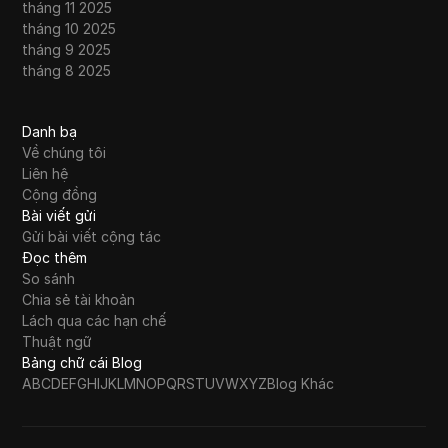
tháng 11 2025
tháng 10 2025
tháng 9 2025
tháng 8 2025
Danh bạ
Về chúng tôi
Liên hệ
Cộng đồng
Bài viết gửi
Gửi bài viết cộng tác
Đọc thêm
So sánh
Chia sẻ tài khoản
Lách qua các hạn chế
Thuật ngữ
Bảng chữ cái Blog
A
B
C
D
E
F
G
H
I
J
K
L
M
N
O
P
Q
R
S
T
U
V
W
X
Y
Z
Blog Khác