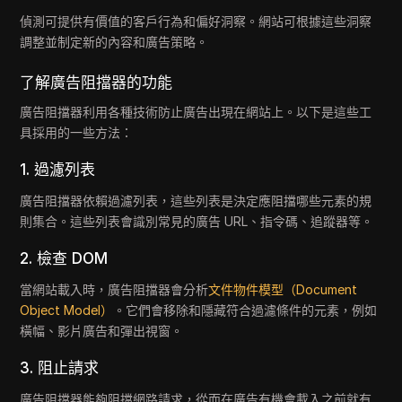
偵測可提供有價值的客戶行為和偏好洞察。網站可根據這些洞察
調整並制定新的內容和廣告策略。
了解廣告阻擋器的功能
廣告阻擋器利用各種技術防止廣告出現在網站上。以下是這些工
具採用的一些方法：
1. 過濾列表
廣告阻擋器依賴過濾列表，這些列表是決定應阻擋哪些元素的規
則集合。這些列表會識別常見的廣告 URL、指令碼、追蹤器等。
2. 檢查 DOM
當網站載入時，廣告阻擋器會分析
文件物件模型（Document
Object Model）
。它們會移除和隱藏符合過濾條件的元素，例如
橫幅、影片廣告和彈出視窗。
3. 阻止請求
廣告阻擋器能夠阻擋網路請求，從而在廣告有機會載入之前就有