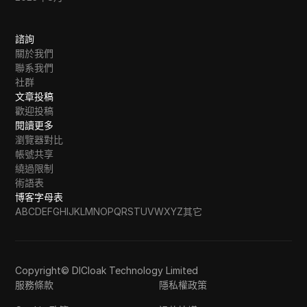
諮詢
關於我們
聯系我們
社群
文章投稿
歡迎投稿
閱讀更多
瀏覽器對比
帳號共享
繞過限制
術語表
博客字母表
A
B
C
D
E
F
G
H
I
J
K
L
M
N
O
P
Q
R
S
T
U
V
W
X
Y
Z
其它
Copyright© DICloak Technology Limited
服務條款
隱私權政策