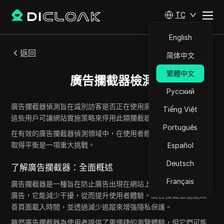
TC
English
返回
简体中文
繁體中文
廣告攔截器檢測
Русский
廣告攔截器偵測旨在識別訪客是否正在使用廣告攔截工具。識別
Tiếng Việt
這些用戶可讓網站實施策略來停用此類攔截器。
Português
在有效的廣告攔截器偵測領域中，在使用者體驗和獲利目標之間
取得平衡是一項重大挑戰。
Español
Deutsch
了解廣告攔截器：全面概述
Français
廣告攔截器是一種旨在防止廣告出現在網站上的工具。透過攔截
廣告，它能減少干擾，從而提升使用者體驗。廣告攔截器還能改
善頁面載入時間，並透過減少追蹤來增強隱私保護。
雖然廣告攔截器為使用者提供了更便捷的瀏覽體驗，但它們可能