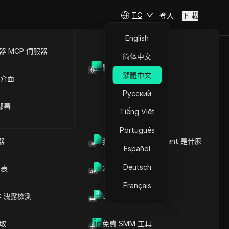
TC
登入
下 載
English
 MCP 伺服器
简体中文
開放API
繁體中文
 介面
文章內容
Русский
了解啟發式偵測：全面概述
 部署
瞭解啟發式偵測的機制
Tiếng Việt
特徵碼。這
啟發式偵測技術的創新應用
Português
啟發式偵測技術的優點
威脅。
器
啟發式檢測方法的挑戰
我的瀏覽器 User Agent 是什麼
Español
啟發式檢測與基於特徵碼的
檢測比較
Deutsch
列表
2FA验证码生成器
啟發式偵測技術的實際應用
實施啟發式偵測的有效策略
Français
重要見解
，而是評估
C 洩露檢測
UUID 產生器
常見問題
DICloak防關聯指紋瀏覽器-防止賬
號封禁，安全管理多帳號
爬取
免費 SMM 工具