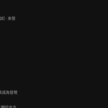
嘗試）來發
其成為發現
此類綜合方