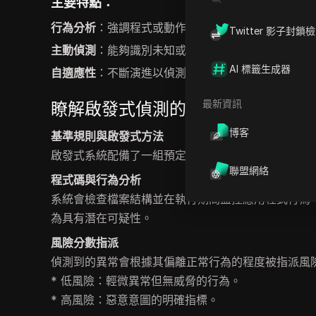
主要特點：
行為分析
：強調程式或動作的行為而非其特徵碼。
Twitter 影子封鎖
主動偵測
：能夠識別未知或新興威脅。
AI 標籤生成器
自適應性
：不斷演進以偵測高級惡意軟體或新攻擊向
最新資訊
瞭解啟發式偵測的機制
博客
基準規則與啟發式方法
啟發式系統配備了一組預定義規則，用於識別可疑活動
聯盟網絡
程式碼與行為分析
系統會檢查檔案結構並在執行期間監控應用程式行為
為具有潛在可疑性。
風險分數指派
偵測到的異常會根據其偏離正常行為的程度被指派風
* 低風險：輕微異常但無威脅的行為。
* 高風險：惡意意圖的明確指標。