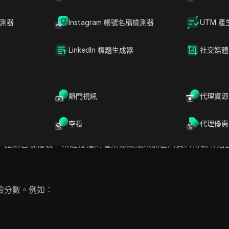
檢測器
Instagram 帳號名稱檢測器
UTM 產
LinkedIn 標題生成器
社交媒體
量。
熱門視訊
代理資源
，包括非典型API呼叫、意外網路連接或嘗試更改系統設定。
空投
代理優惠
。諸如自我複製、未經授權的檔案修改或未加密的資料傳輸等活
險分數。例如：