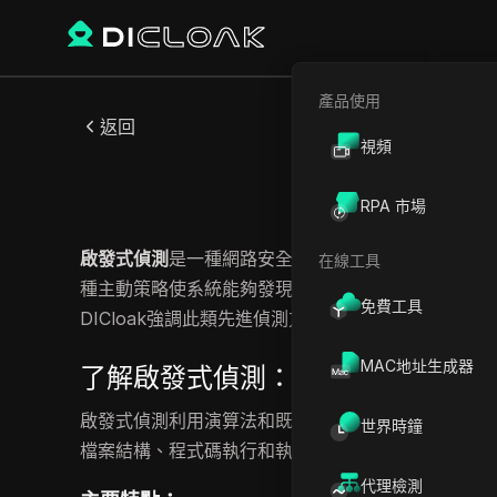
產品使用
返回
視頻
RPA 市場
啟發式偵測
是一種網路安全技術，它通過檢查行為、
在線工具
種主動策略使系統能夠發現先前未知或不斷演變的威
免費工具
DICloak強調此類先進偵測方法在確保強大安全性
MAC地址生成器
了解啟發式偵測：全面概述
啟發式偵測利用演算法和既定規則，通過分析預定義
世界時鐘
檔案結構、程式碼執行和執行時行為等特徵，以確定
代理檢測