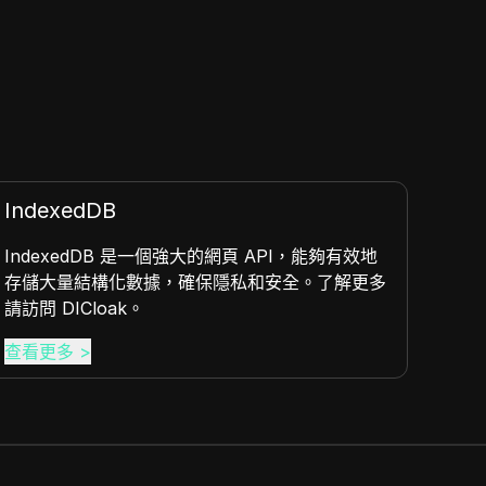
登錄指紋識別
對平台服務的
登錄指紋識別是指網站和在線平台在用戶登
ak 的平穩
中收集和分析獨特信號的方法，確保通過DICl
增強隱私。
查看更多
>