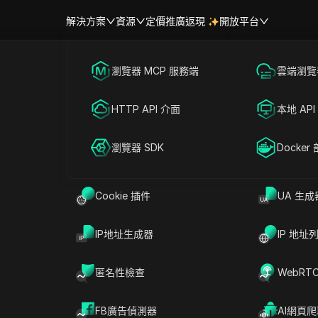
解決方案
資源
定價
推廣返現
開放平台
跨境電商
瀏覽器 MCP 服務端
海外社媒營銷
雲端瀏覽器
幫助中心
帳號共享
聯盟營銷
HTTP API 介面
廣告投放
本地 API
啟發式檢測
RPA 市場（MCP）
擴展市場
網絡爬蟲
瀏覽器 SDK
帳號共享
Docker
模式和特徵來識別威脅和惡意活動，而非僅依賴預先建立的威脅
脅，例如零日攻擊，而傳統的基於特徵碼的方法可能會忽略這些
Cookie 插件
UA 生成
和隱私權方面的重要性。
IP地址生成器
IP 地址
的行為和模式來識別可疑或惡意活動。它不依賴已知威脅資料庫
匿名性檢查
WebRT
某項操作或檔案是否構成風險。
FB廣告偵測器
AI網頁