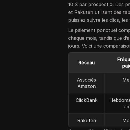
10 $ par prospect ». Des 
et Rakuten utilisent des t
puissiez suivre les clics, le
Le paiement ponctuel compt
chaque mois, tandis que d’
jours. Voici une comparaison
Fréq
Réseau
pai
Associés
Me
Amazon
ClickBank
Hebdomad
om
Rakuten
Me