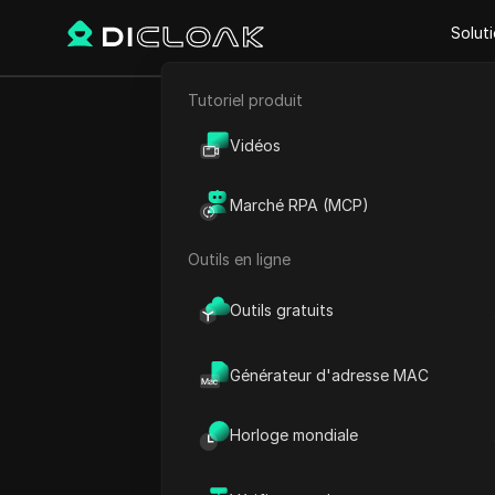
Solut
Tutoriel produit
Retour
E-commerce
Program
Vidéos
Marketing d'affiliation
savoi
Marché RPA (MCP)
Extraction de données web
Outils en ligne
Outils gratuits
Savannah Westwood
02 juin 2026
8
min de 
Générateur d'adresse MAC
Un nouvel affilié commence
Horloge mondiale
Associates
, mais la plupart
problème ? Les débutants 