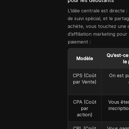
pour les débutants
L’idée centrale est directe
de suivi spécial, et le part
achète, vous touchez une 
d’affiliation marketing pour
paiement :
Qu’est-ce
Modèle
le
CPS (Coût
On est p
par Vente)
CPA (Coût
Vous ête
par
inscripti
action)
CPL (Coût
Vous gagn