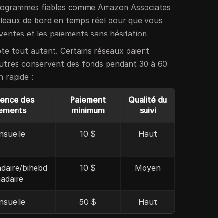
programmes fiables comme Amazon Associates
ableaux de bord en temps réel pour que vous
s ventes et les paiements sans hésitation.
e tout autant. Certains réseaux paient
autres conservent des fonds pendant 30 à 60
 rapide :
uence des
Paiement
Qualité du
ements
minimum
suivi
nsuelle
10 $
Haut
aire/bihebd
10 $
Moyen
adaire
nsuelle
50 $
Haut