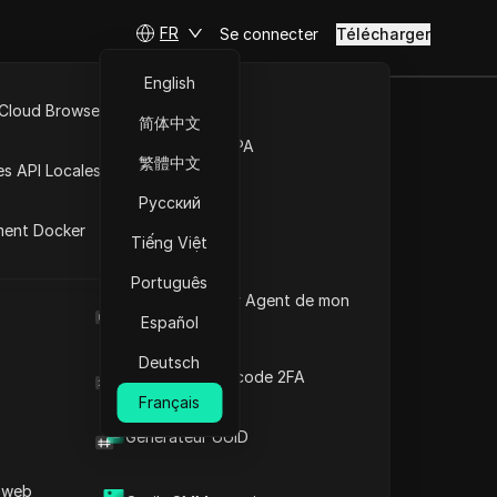
FR
Se connecter
Télécharger
English
 Cloud Browser MCP
简体中文
ts : que
Marché de la RPA
繁體中文
es API Locales
er des
Русский
ment Docker
Tiếng Việt
Português
Poser des questions
Quel est le User Agent de mon
navigateur
Español
Ouvrir dans ChatGPT
Copy Link
Deutsch
Poser des questions sur cette page
Générateur de code 2FA
Français
Ouvrir dans Claude
Générateur UUID
Poser des questions sur cette page
 web