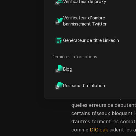
Vérificateur de proxy
pour débutants,
pensant que 
découvrent vite que les clics
Vérificateur d'ombre
premier paiement peut pren
bannissement Twitter
choisissez simplement les
m
partagez votre lien », mais c
Générateur de titre LinkedIn
bonne approche, les gens fi
offres au hasard, n’avoir a
Dernières informations
qui entraînent le bannisse
Blog
La vraie difficulté n’est p
transformer l’effort en un 
Réseaux d'affiliation
programmes
d’affiliation
pou
comment choisir les produi
quelles erreurs de débutan
certains réseaux bloquent 
d’autres ferment les compt
comme
DICloak
aident les a