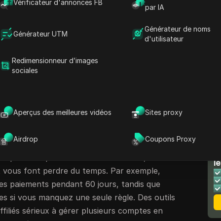
Vérificateur d'annonces FB
s’inscrire équivaut à de l’argent. Ils
par IA
 ne signifient pas de l’argent liquide, et que le
Générateur de noms
dre des mois. Les conseils courants disent «
Générateur UTM
d'utilisateur
eilleurs réseaux d’affiliation
pour débutants et
e n’est que la moitié de l’histoire. Sans la
Redimensionneur d’images
sociales
nissent par tourner en rond : choisir des
ucun trafic ou manquer des conditions basiques
ment de leur compte.
Aperçus des meilleures vidéos
Sites proxy
as de trouver un programme, c’est de
vrai revenu. Vous devez savoir quels
Airdrop
Coupons Proxy
r débutants rémunèrent réellement,
N
ts qui correspondent à votre audience, et
le
t vous font perdre du temps. Par exemple,
les paiements pendant 60 jours, tandis que
es si vous manquez une seule règle. Des outils
ffiliés sérieux à gérer plusieurs comptes en