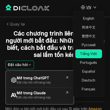
VN
English
Quay lại
简体中文
Các chương trình liên kết cho
繁體中文
người mới bắt đầu: Những điều cần
Русский
biết, cách bắt đầu và tránh những
sai lầm tốn kém
Tiếng Việt
Português
Đặt câu hỏi
Español
Savannah Westwood
Mở trong ChatGPT
02 Th06 2026
11
Đọc trong giây phút
Deutsch
Đặt câu hỏi về trang này
Chia sẻ với
Français
Mở trong Claude
Copy Link
Đặt câu hỏi về trang này
Một đơn vị liên kết mới bắt đầu cứ sau 15 giây trên
Amazon