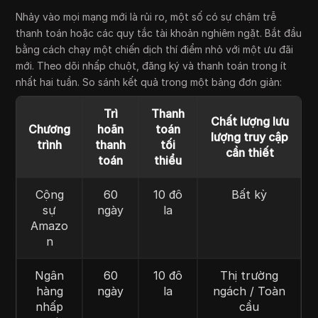
Nhảy vào mọi mạng mới là rủi ro, một số có sự chậm trễ
thanh toán hoặc các quy tắc tài khoản nghiêm ngặt. Bắt đầu
bằng cách chạy một chiến dịch thí điểm nhỏ với một ưu đãi
mới. Theo dõi nhấp chuột, đăng ký và thanh toán trong ít
nhất hai tuần. So sánh kết quả trong một bảng đơn giản:
Trì
Thanh
Chất lượng lưu
Chương
hoãn
toán
lượng truy cập
trình
thanh
tối
cần thiết
toán
thiểu
Cộng
60
10 đô
Bất kỳ
sự
ngày
la
Amazo
n
Ngân
60
10 đô
Thị trường
hàng
ngày
la
ngách / Toàn
nhấp
cầu