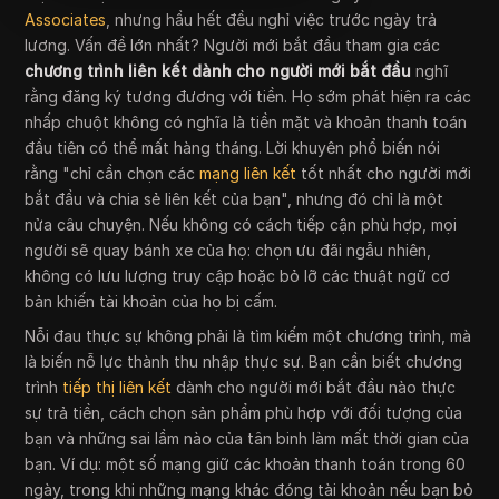
Associates
, nhưng hầu hết đều nghỉ việc trước ngày trả
lương. Vấn đề lớn nhất? Người mới bắt đầu tham gia các
chương trình liên kết dành cho người mới bắt đầu
nghĩ
rằng đăng ký tương đương với tiền. Họ sớm phát hiện ra các
nhấp chuột không có nghĩa là tiền mặt và khoản thanh toán
đầu tiên có thể mất hàng tháng. Lời khuyên phổ biến nói
rằng "chỉ cần chọn các
mạng liên kết
tốt nhất cho người mới
bắt đầu và chia sẻ liên kết của bạn", nhưng đó chỉ là một
nửa câu chuyện. Nếu không có cách tiếp cận phù hợp, mọi
người sẽ quay bánh xe của họ: chọn ưu đãi ngẫu nhiên,
không có lưu lượng truy cập hoặc bỏ lỡ các thuật ngữ cơ
bản khiến tài khoản của họ bị cấm.
Nỗi đau thực sự không phải là tìm kiếm một chương trình, mà
là biến nỗ lực thành thu nhập thực sự. Bạn cần biết chương
trình
tiếp thị liên kết
dành cho người mới bắt đầu nào thực
sự trả tiền, cách chọn sản phẩm phù hợp với đối tượng của
bạn và những sai lầm nào của tân binh làm mất thời gian của
bạn. Ví dụ: một số mạng giữ các khoản thanh toán trong 60
ngày, trong khi những mạng khác đóng tài khoản nếu bạn bỏ