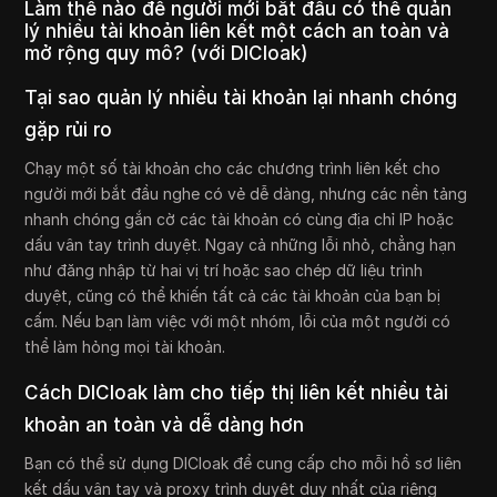
Làm thế nào để người mới bắt đầu có thể quản
lý nhiều tài khoản liên kết một cách an toàn và
mở rộng quy mô? (với DICloak)
Tại sao quản lý nhiều tài khoản lại nhanh chóng
gặp rủi ro
Chạy một số tài khoản cho các chương trình liên kết cho
người mới bắt đầu nghe có vẻ dễ dàng, nhưng các nền tảng
nhanh chóng gắn cờ các tài khoản có cùng địa chỉ IP hoặc
dấu vân tay trình duyệt. Ngay cả những lỗi nhỏ, chẳng hạn
như đăng nhập từ hai vị trí hoặc sao chép dữ liệu trình
duyệt, cũng có thể khiến tất cả các tài khoản của bạn bị
cấm. Nếu bạn làm việc với một nhóm, lỗi của một người có
thể làm hỏng mọi tài khoản.
Cách DICloak làm cho tiếp thị liên kết nhiều tài
khoản an toàn và dễ dàng hơn
Bạn có thể sử dụng DICloak để cung cấp cho mỗi hồ sơ liên
kết dấu vân tay và proxy trình duyệt duy nhất của riêng