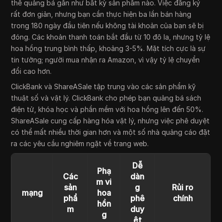
thể quảng bá gần như bất kỳ sản phẩm nào. Việc đăng ký
rất đơn giản, nhưng bạn cần thực hiện ba lần bán hàng
trong 180 ngày đầu tiên nếu không tài khoản của bạn sẽ bị
đóng. Các khoản thanh toán bắt đầu từ 10 đô la, nhưng tỷ lệ
hoa hồng trung bình thấp, khoảng 3-5%. Mặt tích cực là sự
tin tưởng; người mua nhận ra Amazon, vì vậy tỷ lệ chuyển
đổi cao hơn.
ClickBank và ShareASale tập trung vào các sản phẩm kỹ
thuật số và vật lý. ClickBank cho phép bạn quảng bá sách
điện tử, khóa học và phần mềm với hoa hồng lên đến 50%.
ShareASale cung cấp hàng hóa vật lý, nhưng việc phê duyệt
có thể mất nhiều thời gian hơn và một số nhà quảng cáo đặt
ra các yêu cầu nghiêm ngặt về trang web.
Dễ
Phạ
Các
dàn
m vi
sản
g
Rủi ro
mạng
hoa
phẩ
phê
chính
hồn
m
duy
g
ệt