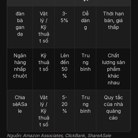
đàn
Vật
3-
Dễ
Thời hạn
bà
lý /
5%
dàn
bán, giá
gan
Kỹ
g
thấp
dạ
thuậ
t số
Ngân
Kỹ
Lên
Tru
Chất
hàng
thuậ
đến
ng
lượng sản
nhấp
t số
50
bình
phẩm
chuột
%
khác
nhau
Chia
Vật
5-
Tru
Quy tắc
sẻASa
lý /
20
ng
của nhà
le
Kỹ
%
bình
quảng
thuậ
cáo
t số
Nguồn: Amazon Associates, ClickBank, ShareASale