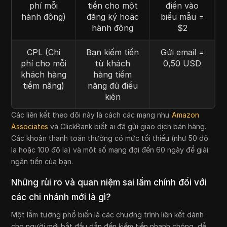
phí mỗi
tiền cho một
điền vào
hành động)
đăng ký hoặc
biểu mẫu =
hành động
$2
CPL (Chi
Bạn kiếm tiền
Gửi email =
phí cho mỗi
từ khách
0,50 USD
khách hàng
hàng tiềm
tiềm năng)
năng đủ điều
kiện
Các liên kết theo dõi này là cách các mạng như
Amazon
Associates
và ClickBank biết ai đã gửi giao dịch bán hàng.
Các khoản thanh toán thường có mức tối thiểu (như 50 đô
la hoặc 100 đô la) và một số mạng đợi đến 60 ngày để giải
ngân tiền của bạn.
Những rủi ro và quan niệm sai lầm chính đối với
các chi nhánh mới là gì?
Một lầm tưởng phổ biến là các chương trình liên kết dành
cho người mới bắt đầu dẫn đến kiếm tiền nhanh chóng, dễ