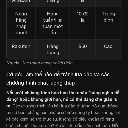
Amazon
tháng
la
Ngân
Hàng
10 đô
Trung
hàng
tuần/Hai
la
bình
nhấp
tuần một
chuột
lần
Rakuten
Hàng
$50
Cao
tháng
Nguồn: Các trang mạng chính thức
Cờ đỏ: Làm thế nào để tránh lừa đảo và các
chương trình chất lượng thấp
Nếu một chương trình hứa hẹn thu nhập "hàng nghìn dễ
dàng" hoặc không giới hạn, nó có thể đang che giấu rủi
ro.
Các chương trình liên kết lừa đảo thường bỏ qua thông
tin cơ bản, chẳng hạn như ai sở hữu công ty hoặc không liệt
kê các kênh hỗ trợ thực sự. Không có điều khoản rõ ràng
hoặc chi tiết thanh toán? Đó là một dấu hiệu cảnh báo. Nếu