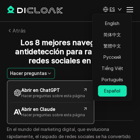
ES
English
Atrás
简体中文
Los 8 mejores navegadores
繁體中文
antidetección para raspado de
Русский
redes sociales en 2025
Tiếng Việt
Hacer preguntas
Português
Lin Zifeng
Abrir en ChatGPT
Español
21 sep 2025
5
minuto de lectura
Hacer preguntas sobre esta página
Compartir con
Abrir en Claude
Copy Link
Hacer preguntas sobre esta página
En el mundo del marketing digital, que evoluciona
rápidamente, el raspado de redes sociales se ha convertido