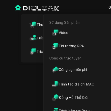
G
Sử dụng Sản phẩm
Quay lại
Thương mại điện tử
Cách chọ
Video
Tiếp thị liên kết
để quản
Thị trường RPA
Trích xuất dữ liệu web
Công cụ trực tuyến
Công cụ miễn phí
Mikhail Kozlov
09 Th07 2026
10
Đọc 
Trình tạo địa chỉ MAC
Thương mại điện tử
vẫn đan
Đồng Hồ Thế Giới
cửa hàng đang trở nên phổ
cầu dự kiến đạt khoảng
3,8
Trình kiểm tra Proxy