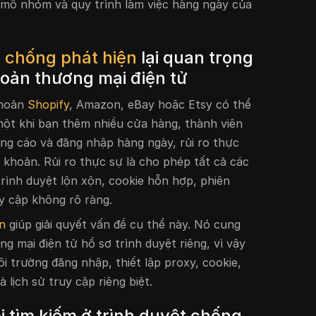
 mô nhóm và quy trình làm việc hàng ngày của
t chống phát hiện
lại quan trọng
khoản thương mại điện tử
khoản
Shopify
, Amazon, eBay hoặc Etsy có thể
ột khi bạn thêm nhiều cửa hàng, thành viên
ảng cáo và đăng nhập hàng ngày, rủi ro thực
i khoản. Rủi ro thực sự là cho phép tất cả các
trình duyệt lộn xộn, cookie hỗn hợp, phiên
y cập không rõ ràng.
n
giúp giải quyết vấn đề cụ thể này. Nó cung
g mại điện tử hồ sơ trình duyệt riêng, vì vậy
i trường đăng nhập, thiết lập proxy, cookie,
à lịch sử truy cập riêng biệt.
i tìm kiếm ở trình duyệt chống