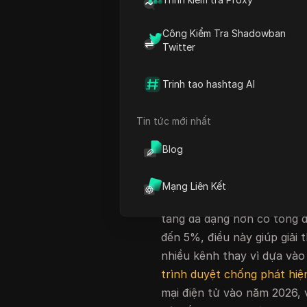
doanh số thương mại điện t
USD trong quý 1 năm 2026,
Công Kiểm Tra Shadowban
người bán, đại lý và nhóm 
Twitter
nghĩa là nhiều cửa hàng Sh
khoản quảng cáo, vai trò 
Trinh tao hashtag AI
ngày hơn.
Tin tức mới nhất
Nhưng quản lý nhiều tài kh
cửa hàng. Thách thức thực 
Blog
phiên, thiết lập proxy, cài
hoạt động của mỗi tài khoả
Mạng Liên Kết
năm 2025 cũng cho thấy cá
tảng đa dạng hơn có tổng 
đến 5%, điều này giúp giải 
nhiều kênh thay vì dựa và
trình duyệt chống phát hiệ
mại điện tử vào năm 2026,