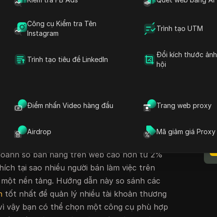
ử bán lẻ của Hoa Kỳ ước tính đạt 326,7 tỷ
 tăng 9,8% so với cùng kỳ năm 2025. Đối với
Công cụ Kiểm tra Tên
Trình tạo UTM
xuyên biên giới, sự tăng trưởng này thường có
Instagram
opify,
tài khoản Amazon
, tài khoản eBay, tài
Đổi kích thước ản
hỗ trợ khách hàng và nhiệm vụ đăng nhập hàng
Trình tạo tiêu đề LinkedIn
hội
oản thương mại điện tử không chỉ là mở thêm
T
H
sự là giữ cho hồ sơ trình duyệt, cookie,
Điểm nhấn Video hàng đầu
Trang web proxy
 đặt dấu vân tay, quyền truy cập nhóm và hồ sơ
n rõ ràng. Một nghiên cứu thương mại điện tử
Airdrop
Mã giảm giá Proxy
c doanh nghiệp sử dụng chiến lược đa nền
doanh số bán hàng trên web cao hơn từ 2%
thích tại sao nhiều người bán làm việc trên
o một nền tảng. Hướng dẫn này so sánh các
n
tốt nhất để quản lý nhiều tài khoản thương
 vì vậy bạn có thể chọn một công cụ phù hợp