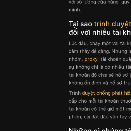
với số lượng cửa hàng, quy
mình.
Tại sao
trình duyệ
đối với nhiều tài 
Lúc đầu, chạy một vài tài 
cảm thấy dễ dàng. Nhưng m
nhóm,
proxy
, tài khoản qu
sự không chỉ là có nhiều tà
tài khoản đó chia sẻ hồ sơ 
không ổn định và hồ sơ tru
Trình
duyệt chống phát hiệ
cấp cho mỗi tài khoản thươn
tài khoản có thể giữ một mô
phiên, cài đặt dấu vân tay v
Những gì chúng tô