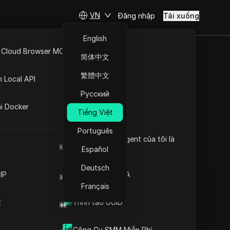
VN
Đăng nhập
Tải xuống
English
 Cloud Browser MCP
简体中文
 tốt nhất
API Mở
繁體中文
n Local API
 điện tử
Русский
ng
ai Docker
Tiếng Việt
Português
Đặt câu hỏi
Browser User Agent của tôi là
gì
Español
Mở trong ChatGPT
Copy Link
Deutsch
Đặt câu hỏi về trang này
IP
Trình tạo mã 2FA
Français
Mở trong Claude
Nội dung
t
Trình tạo UUID
Đặt câu hỏi về trang này
Tại sao trình duyệt chống
phát hiện lại quan trọng
Công Cụ SMM Miễn Phí