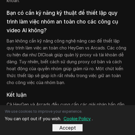
khoản.
Bạn có cần kỹ năng kỹ thuật để thiết lập quy
trình làm việc nhóm an toàn cho các công cụ
video AI không?
Bạn không cần kỹ năng công nghệ nâng cao để thiết lập
quy trình làm việc an toàn cho HeyGen vs Arcads. Các công
cụ hiện đại như DICloak giúp quản lý proxy và tài khoản dễ
dàng. Tuy nhiên, biết cách sử dụng proxy cơ bản và cách
hoạt động của quyền nhóm giúp giảm rủi ro. Một chút kiến
thức thiết lập sẽ giúp ích rất nhiều trong việc giữ an toàn
cho công việc của nhóm bạn.
Kết luận
Cả HeyGen và Arcads đều cung cấp các giải pháp hấp dẫn
để tạo nội dung dựa trên AI, nhưng mỗi giải pháp phục vụ
We use cookies to improve your experience.
cho các nhu cầu và quy trình làm việc hơi khác nhau. Hiểu
You can opt out if you wish.
Cookie Policy
.
được các tính năng và hiệu suất độc đáo của chúng có thể
Accept
giúp người dùng chọn nền tảng phù hợp nhất với mục tiêu