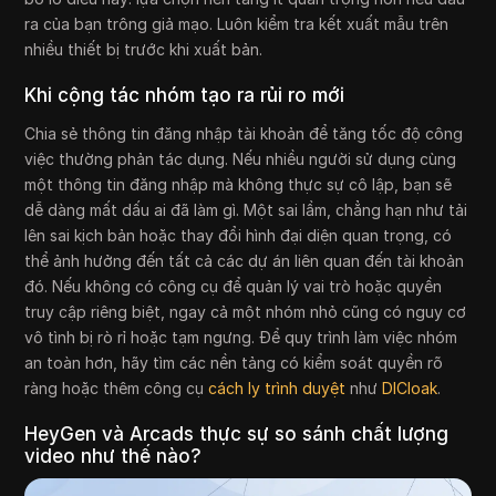
ra của bạn trông giả mạo. Luôn kiểm tra kết xuất mẫu trên
nhiều thiết bị trước khi xuất bản.
Khi cộng tác nhóm tạo ra rủi ro mới
Chia sẻ thông tin đăng nhập tài khoản để tăng tốc độ công
việc thường phản tác dụng. Nếu nhiều người sử dụng cùng
một thông tin đăng nhập mà không thực sự cô lập, bạn sẽ
dễ dàng mất dấu ai đã làm gì. Một sai lầm, chẳng hạn như tải
lên sai kịch bản hoặc thay đổi hình đại diện quan trọng, có
thể ảnh hưởng đến tất cả các dự án liên quan đến tài khoản
đó. Nếu không có công cụ để quản lý vai trò hoặc quyền
truy cập riêng biệt, ngay cả một nhóm nhỏ cũng có nguy cơ
vô tình bị rò rỉ hoặc tạm ngưng. Để quy trình làm việc nhóm
an toàn hơn, hãy tìm các nền tảng có kiểm soát quyền rõ
ràng hoặc thêm công cụ
cách ly trình duyệt
như
DICloak
.
HeyGen và Arcads thực sự so sánh chất lượng
video như thế nào?