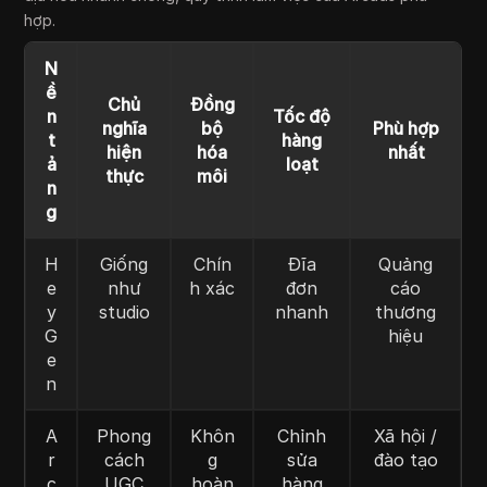
hợp.
N
ề
Chủ
Đồng
n
Tốc độ
nghĩa
bộ
Phù hợp
t
hàng
hiện
hóa
nhất
ả
loạt
thực
môi
n
g
H
Giống
Chín
Đĩa
Quảng
e
như
h xác
đơn
cáo
y
studio
nhanh
thương
G
hiệu
e
n
A
Phong
Khôn
Chỉnh
Xã hội /
r
cách
g
sửa
đào tạo
c
UGC
hoàn
hàng