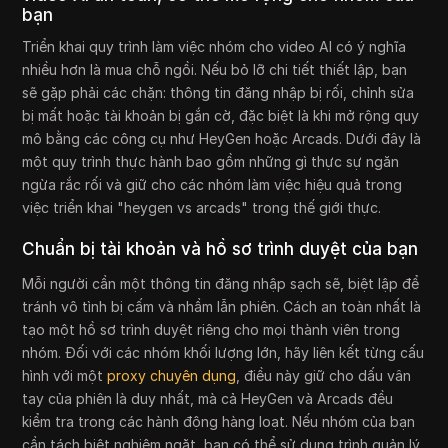
bạn
Triển khai quy trình làm việc nhóm cho video AI có ý nghĩa
nhiều hơn là mua chỗ ngồi. Nếu bỏ lỡ chi tiết thiết lập, bạn
sẽ gặp phải các chặn: thông tin đăng nhập bị rối, chỉnh sửa
bị mất hoặc tài khoản bị gắn cờ, đặc biệt là khi mở rộng quy
mô bằng các công cụ như HeyGen hoặc Arcads. Dưới đây là
một quy trình thực hành bao gồm những gì thực sự ngăn
ngừa rắc rối và giữ cho các nhóm làm việc hiệu quả trong
việc triển khai "heygen vs arcads" trong thế giới thực.
Chuẩn bị tài khoản và hồ sơ trình duyệt của bạn
Mỗi người cần một thông tin đăng nhập sạch sẽ, biệt lập để
tránh vô tình bị cấm và nhầm lẫn phiên. Cách an toàn nhất là
tạo một hồ sơ trình duyệt riêng cho mọi thành viên trong
nhóm. Đối với các nhóm khối lượng lớn, hãy liên kết từng cấu
hình với một
proxy chuyên dụng
, điều này giữ cho dấu vân
tay của phiên là duy nhất, mà cả HeyGen và Arcads đều
kiểm tra trong các hành động hàng loạt. Nếu nhóm của bạn
cần tách biệt nghiêm ngặt, bạn có thể sử dụng trình quản lý