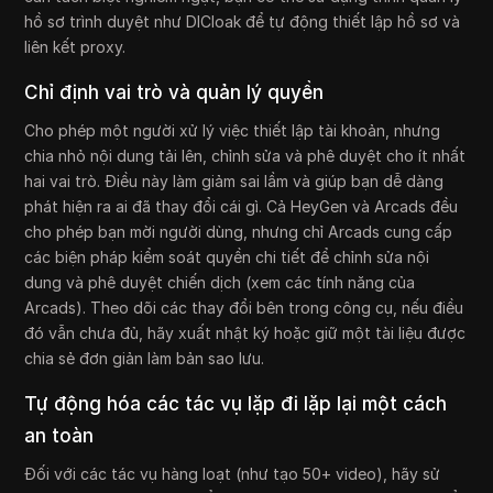
hồ sơ trình duyệt như DICloak để tự động thiết lập hồ sơ và
liên kết proxy.
Chỉ định vai trò và quản lý quyền
Cho phép một người xử lý việc thiết lập tài khoản, nhưng
chia nhỏ nội dung tải lên, chỉnh sửa và phê duyệt cho ít nhất
hai vai trò. Điều này làm giảm sai lầm và giúp bạn dễ dàng
phát hiện ra ai đã thay đổi cái gì. Cả HeyGen và Arcads đều
cho phép bạn mời người dùng, nhưng chỉ Arcads cung cấp
các biện pháp kiểm soát quyền chi tiết để chỉnh sửa nội
dung và phê duyệt chiến dịch (xem các tính năng của
Arcads). Theo dõi các thay đổi bên trong công cụ, nếu điều
đó vẫn chưa đủ, hãy xuất nhật ký hoặc giữ một tài liệu được
chia sẻ đơn giản làm bản sao lưu.
Tự động hóa các tác vụ lặp đi lặp lại một cách
an toàn
Đối với các tác vụ hàng loạt (như tạo 50+ video), hãy sử