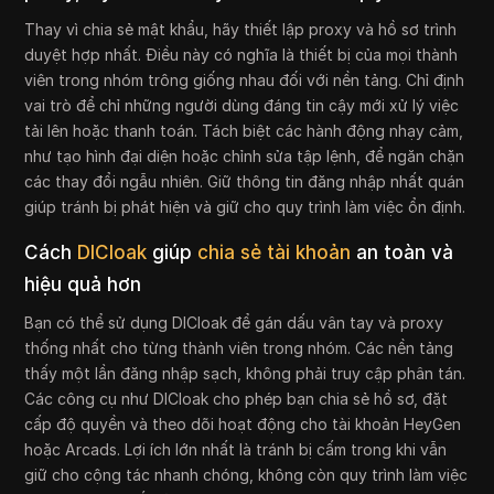
Thay vì chia sẻ mật khẩu, hãy thiết lập proxy và hồ sơ trình
duyệt hợp nhất. Điều này có nghĩa là thiết bị của mọi thành
viên trong nhóm trông giống nhau đối với nền tảng. Chỉ định
vai trò để chỉ những người dùng đáng tin cậy mới xử lý việc
tải lên hoặc thanh toán. Tách biệt các hành động nhạy cảm,
như tạo hình đại diện hoặc chỉnh sửa tập lệnh, để ngăn chặn
các thay đổi ngẫu nhiên. Giữ thông tin đăng nhập nhất quán
giúp tránh bị phát hiện và giữ cho quy trình làm việc ổn định.
Cách
DICloak
giúp
chia sẻ tài khoản
an toàn và
hiệu quả hơn
Bạn có thể sử dụng DICloak để gán dấu vân tay và proxy
thống nhất cho từng thành viên trong nhóm. Các nền tảng
thấy một lần đăng nhập sạch, không phải truy cập phân tán.
Các công cụ như DICloak cho phép bạn chia sẻ hồ sơ, đặt
cấp độ quyền và theo dõi hoạt động cho tài khoản HeyGen
hoặc Arcads. Lợi ích lớn nhất là tránh bị cấm trong khi vẫn
giữ cho cộng tác nhanh chóng, không còn quy trình làm việc