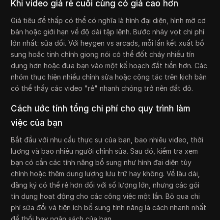
Khi video giá rẻ cuối cùng có giá cao hơn
Giá tiêu đề thấp có thể có nghĩa là hình đại diện, hình mờ cơ
bản hoặc giới hạn về độ dài tập lệnh. Bước nhảy vọt chi phí
lớn nhất: sửa đổi. Với heygen vs arcads, mỗi lần kết xuất bổ
sung hoặc tinh chỉnh giọng nói có thể đốt cháy nhiều tín
dụng hơn hoặc đưa bạn vào một kế hoạch đắt tiền hơn. Các
nhóm thực hiện nhiều chỉnh sửa hoặc cộng tác trên kịch bản
có thể thấy các video "rẻ" nhanh chóng trở nên đắt đỏ.
Cách ước tính tổng chi phí cho quy trình làm
việc của bạn
Bắt đầu với nhu cầu thực sự của bạn, bao nhiêu video, thời
lượng và bao nhiêu người chỉnh sửa. Sau đó, kiểm tra xem
bạn có cần các tính năng bổ sung như hình đại diện tùy
chỉnh hoặc thêm dung lượng lưu trữ hay không. Về lâu dài,
đăng ký có thể rẻ hơn đối với số lượng lớn, nhưng các gói
tín dụng hoạt động cho các công việc một lần. Bỏ qua chi
phí sửa đổi và tiện ích bổ sung tính năng là cách nhanh nhất
để thổi bay ngân sách của bạn.