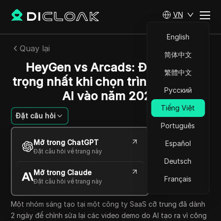
VN
English
Quay lại
简体中文
HeyGen vs Arcads: Điều quan
繁體中文
trọng nhất khi chọn trình tạo video
Русский
AI vào năm 2026
Tiếng Việt
Đặt câu hỏi
Português
Sandra Anderson
Mở trong ChatGPT
Español
26 Th05 2026
11
Đọc trong giây phút
Đặt câu hỏi về trang này
Chia sẻ với
Deutsch
Mở trong Claude
Copy Link
Français
Đặt câu hỏi về trang này
Một nhóm sáng tạo tại một công ty SaaS cỡ trung đã dành
2 ngày để chỉnh sửa lại các video demo do AI tạo ra vì công