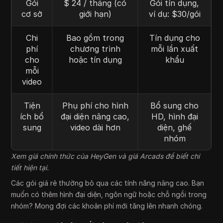
Gói
$ 24 / tháng (có
Gói tín dụng,
cơ sở
giới hạn)
ví dụ: $30/gói
Chi
Bao gồm trong
Tín dụng cho
phí
chương trình
mỗi lần xuất
cho
hoặc tín dụng
khẩu
mỗi
video
Tiện
Phụ phí cho hình
Bổ sung cho
ích bổ
đại diện nâng cao,
HD, hình đại
sung
video dài hơn
diện, ghế
nhóm
Xem giá chính thức của HeyGen và giá Arcads để biết chi
tiết hiện tại.
Các gói giá rẻ thường bỏ qua các tính năng nâng cao. Bạn
muốn có thêm hình đại diện, ngôn ngữ hoặc chỗ ngồi trong
nhóm? Mong đợi các khoản phí mới tăng lên nhanh chóng.