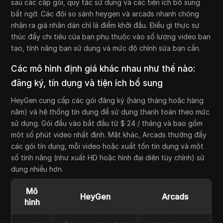
sau các cấp gói, quy tắc sử dụng và các tiện ích bổ sung
bất ngờ. Các đội so sánh heygen và arcads nhanh chóng
nhận ra giá nhãn dán chỉ là điểm khởi đầu. Điều gì thực sự
thúc đẩy chi tiêu của bạn phụ thuộc vào số lượng video bạn
tạo, tính năng bạn sử dụng và mức độ chỉnh sửa bạn cần.
Các mô hình định giá khác nhau như thế nào:
đăng ký, tín dụng và tiện ích bổ sung
HeyGen cung cấp các gói đăng ký (hàng tháng hoặc hàng
năm) và hệ thống tín dụng để sử dụng thanh toán theo mức
sử dụng. Gói đầu vào bắt đầu từ $ 24 / tháng và bao gồm
một số phút video nhất định. Mặt khác, Arcads thường đẩy
các gói tín dụng, mỗi video hoặc xuất tốn tín dụng và một
số tính năng (như xuất HD hoặc hình đại diện tùy chỉnh) sử
dụng nhiều hơn.
Mô
HeyGen
Arcads
hình