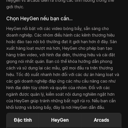
heygen vs arcads diễn ra trong các tình huống trong thế
giới thực.
Chọn HeyGen nếu bạn cần...
HeyGen nổi bật với các video bóng bẩy, sẵn sàng cho
doanh nghiệp. Các nhóm điều hành các kênh thương hiệu
hoặc đào tạo nội bộ thường đạt ít giới hạn hơn ở đây. Sản
xuất hàng loạt mượt mà hơn, HeyGen cho phép bạn tạo
hàng trăm video, với hình đại diện, thương hiệu và cài đặt
giọng nói nhất quán. Bạn có thể khóa hướng dẫn phong
cách và sử dụng lại các mẫu, giữ mọi đầu ra trên thương
hiệu. Tốc độ xuất nhanh hơn đối với các dự án hàng loạt và
các gói doanh nghiệp đáp ứng các nhu cầu nâng cao như
hình đại diện tùy chỉnh và quyền của nhóm. Đối với các
ngành được quản lý, kiểm soát nội dung nghiêm ngặt hơn
của HeyGen giúp tránh những bất ngờ rủi ro. Nếu bạn cần
khối lượng và bóng bẩy, đây là nơi HeyGen dẫn đầu.
Đặc tính
HeyGen
Arcads