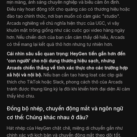
mịn màng, ánh sáng chuyên nghiệp và biểu cảm ổn định.
Điều này hoạt động tốt cho quảng cáo có thương hiệu hoặc
đào tạo chính thức, nơi bạn muốn có cảm giác "studio".
Arcads nghiêng về chủ nghĩa hiện thực của UGC, vì vậy
khuôn mặt trông giống như các cuộc gọi video hàng ngày
hơn. Nếu chiến dịch của bạn cần cảm thấy dễ hiểu, Arcads
có thể mang lại kết quả thô hơn nhưng tự nhiên hơn.
Cái nhìn sâu sắc quan trọng: HeyGen tiến gần hơn đến
'con người' cho nội dung thương hiệu sạch, nhưng
Arcads chiến thắng về tính xác thực cho các trường hợp
xã hội và nội bộ.
Nếu bạn cần tạo hàng loạt các clip giải
thích cho TikTok hoặc Slack, phong cách thô của Arcads
tránh được thung lũng kỳ lạ đôi khi khiến hình đại diện AI cảm
thấy khó chịu.
Đồng bộ nhép, chuyển động mắt và ngôn ngữ
cơ thể: Chúng khác nhau ở đâu?
Hát nhép của HeyGen chặt chẽ, miệng di chuyển gần như
chính xác với kịch bản và chuyển động mắt theo dõi tốt.