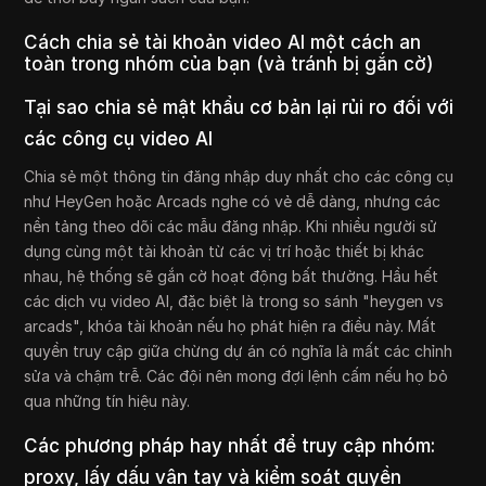
Cách chia sẻ tài khoản video AI một cách an
toàn trong nhóm của bạn (và tránh bị gắn cờ)
Tại sao chia sẻ mật khẩu cơ bản lại rủi ro đối với
các công cụ video AI
Chia sẻ một thông tin đăng nhập duy nhất cho các công cụ
như HeyGen hoặc Arcads nghe có vẻ dễ dàng, nhưng các
nền tảng theo dõi các mẫu đăng nhập. Khi nhiều người sử
dụng cùng một tài khoản từ các vị trí hoặc thiết bị khác
nhau, hệ thống sẽ gắn cờ hoạt động bất thường. Hầu hết
các dịch vụ video AI, đặc biệt là trong so sánh "heygen vs
arcads", khóa tài khoản nếu họ phát hiện ra điều này. Mất
quyền truy cập giữa chừng dự án có nghĩa là mất các chỉnh
sửa và chậm trễ. Các đội nên mong đợi lệnh cấm nếu họ bỏ
qua những tín hiệu này.
Các phương pháp hay nhất để truy cập nhóm:
proxy, lấy dấu vân tay và kiểm soát quyền