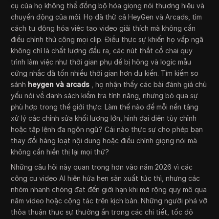
cụ của họ không thể đồng bộ hóa giọng nói thương hiệu và
chuyển động của môi. Họ đã thử cả HeyGen và Arcads, tìm
cách tự động hóa việc tạo video giải thích mà không cần
điều chỉnh thủ công mọi clip. Điều thực sự khiến họ vấp ngã
không chỉ là chất lượng đầu ra, các nút thắt cổ chai quy
trình làm việc như thời gian phụ đề bị hỏng và logic mẫu
cứng nhắc đã tốn nhiều thời gian hơn dự kiến. Tìm kiếm so
sánh
heygen và arcads
, họ nhận thấy các bài đánh giá chủ
yếu nói về danh sách kiểm tra tính năng, nhưng bỏ qua sự
phù hợp trong thế giới thực: Làm thế nào để mỗi nền tảng
xử lý các chỉnh sửa khối lượng lớn, hình đại diện tùy chỉnh
hoặc tập lệnh đa ngôn ngữ? Cái nào thực sự cho phép bạn
thay đổi hàng loạt nội dung hoặc điều chỉnh giọng nói mà
không cần hiển thị lại mọi thứ?
Những câu hỏi này quan trọng hơn vào năm 2026 vì các
công cụ video AI hiện hứa hẹn sản xuất tức thì, nhưng các
nhóm nhanh chóng đạt đến giới hạn khi mở rộng quy mô qua
năm video hoặc cộng tác trên kịch bản. Những người phá vỡ
thỏa thuận thực sự thường ẩn trong các chi tiết, tốc độ