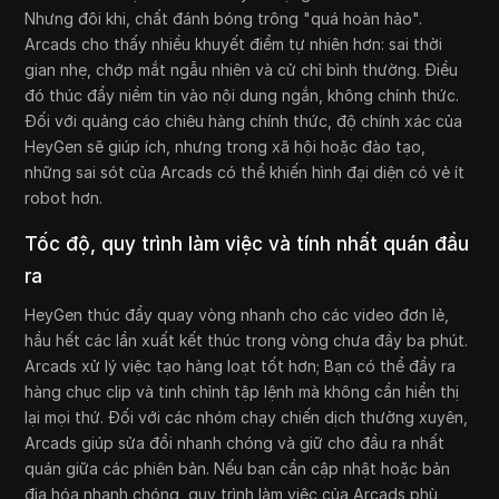
Nhưng đôi khi, chất đánh bóng trông "quá hoàn hảo".
Arcads cho thấy nhiều khuyết điểm tự nhiên hơn: sai thời
gian nhẹ, chớp mắt ngẫu nhiên và cử chỉ bình thường. Điều
đó thúc đẩy niềm tin vào nội dung ngắn, không chính thức.
Đối với quảng cáo chiêu hàng chính thức, độ chính xác của
HeyGen sẽ giúp ích, nhưng trong xã hội hoặc đào tạo,
những sai sót của Arcads có thể khiến hình đại diện có vẻ ít
robot hơn.
Tốc độ, quy trình làm việc và tính nhất quán đầu
ra
HeyGen thúc đẩy quay vòng nhanh cho các video đơn lẻ,
hầu hết các lần xuất kết thúc trong vòng chưa đầy ba phút.
Arcads xử lý việc tạo hàng loạt tốt hơn; Bạn có thể đẩy ra
hàng chục clip và tinh chỉnh tập lệnh mà không cần hiển thị
lại mọi thứ. Đối với các nhóm chạy chiến dịch thường xuyên,
Arcads giúp sửa đổi nhanh chóng và giữ cho đầu ra nhất
quán giữa các phiên bản. Nếu bạn cần cập nhật hoặc bản
địa hóa nhanh chóng, quy trình làm việc của Arcads phù