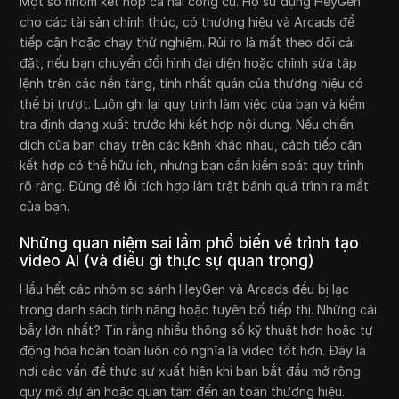
Một số nhóm kết hợp cả hai công cụ. Họ sử dụng HeyGen
cho các tài sản chính thức, có thương hiệu và Arcads để
tiếp cận hoặc chạy thử nghiệm. Rủi ro là mất theo dõi cài
đặt, nếu bạn chuyển đổi hình đại diện hoặc chỉnh sửa tập
lệnh trên các nền tảng, tính nhất quán của thương hiệu có
thể bị trượt. Luôn ghi lại quy trình làm việc của bạn và kiểm
tra định dạng xuất trước khi kết hợp nội dung. Nếu chiến
dịch của bạn chạy trên các kênh khác nhau, cách tiếp cận
kết hợp có thể hữu ích, nhưng bạn cần kiểm soát quy trình
rõ ràng. Đừng để lỗi tích hợp làm trật bánh quá trình ra mắt
của bạn.
Những quan niệm sai lầm phổ biến về trình tạo
video AI (và điều gì thực sự quan trọng)
Hầu hết các nhóm so sánh HeyGen và Arcads đều bị lạc
trong danh sách tính năng hoặc tuyên bố tiếp thị. Những cái
bẫy lớn nhất? Tin rằng nhiều thông số kỹ thuật hơn hoặc tự
động hóa hoàn toàn luôn có nghĩa là video tốt hơn. Đây là
nơi các vấn đề thực sự xuất hiện khi bạn bắt đầu mở rộng
quy mô dự án hoặc quan tâm đến an toàn thương hiệu.