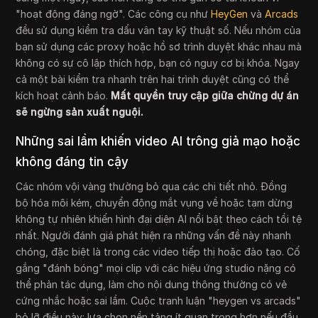
"hoạt động đáng ngờ". Các công cụ như
HeyGen
và
Arcads
đều sử dụng kiểm tra dấu vân tay kỹ thuật số. Nếu nhóm của
bạn sử dụng các proxy hoặc hồ sơ trình duyệt khác nhau mà
không có sự cô lập thích hợp, bạn có nguy cơ bị khóa. Ngay
cả một bài kiểm tra nhanh trên hai trình duyệt cũng có thể
kích hoạt cảnh báo.
Mất quyền truy cập giữa chừng dự án
sẽ ngừng sản xuất nguội.
Những sai lầm khiến video AI trông giả mạo hoặc
không đáng tin cậy
Các nhóm vội vàng thường bỏ qua các chi tiết nhỏ. Đồng
bộ hóa môi kém, chuyển động mắt vụng về hoặc tạm dừng
không tự nhiên khiến hình đại diện AI nổi bật theo cách tồi tệ
nhất. Người đánh giá phát hiện ra những vấn đề này nhanh
chóng, đặc biệt là trong các video tiếp thị hoặc đào tạo. Cố
gắng "đánh bóng" mọi clip với các hiệu ứng studio nặng có
thể phản tác dụng, làm cho nội dung thông thường có vẻ
cứng nhắc hoặc sai lầm. Cuộc tranh luận "heygen vs arcads"
bỏ lỡ điều này: lựa chọn nền tảng ít quan trọng hơn nếu đầu