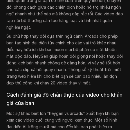
điều quan trọng là bạn có thể xuất trên quy mô lớn, chuyển
đổi phong cách giữa các chiến dịch hoặc hỗ trợ nhiều ngôn
ngữ nhanh như thế nào mà không gặp rắc rối. Các video đào
tạo nội bộ thường cần tạo hàng loạt và tính nhất quán
nghiêm ngặt.
Sự phù hợp thay đổi dựa trên ngữ cảnh. Arcads cho phép
bạn tạo hình đại diện tùy chỉnh cho các vai trò khác nhau,
điều này hữu ích khi bạn muốn mọi bộ phận có một khuôn
mặt độc đáo. HeyGen giúp hoán đổi giọng nói hoặc thay đổi
dòng kịch bản nhanh chóng dễ dàng hơn, vì vậy sẽ tốt hơn
cho các clip xã hội quay nhanh. Thông số kỹ thuật trên một
trang web hiếm khi cho biết bạn sẽ cần bao nhiêu lần dọn
dẹp thủ công khi chạy 20 video thay vì một.
Cách đánh giá độ chân thực của video cho khán
giả của bạn
Một sự khác biệt lớn "heygen vs arcads" xuất hiện khi bạn
xem các video cuối cùng với người xem thực. Một số hình
đại diện AI trông mượt mà cho đến khi bạn phát hiện ra