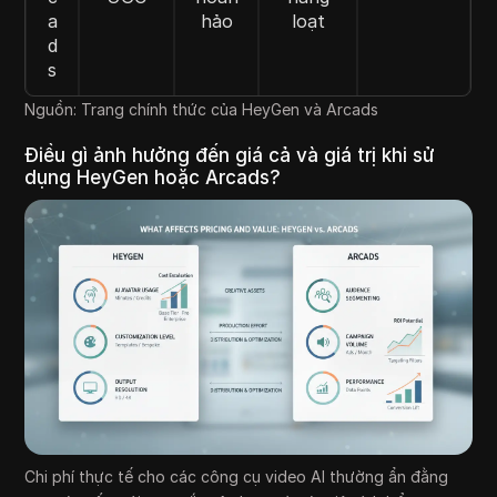
a
hảo
loạt
d
s
Nguồn: Trang chính thức của HeyGen và Arcads
Điều gì ảnh hưởng đến giá cả và giá trị khi sử
dụng HeyGen hoặc Arcads?
Chi phí thực tế cho các công cụ video AI thường ẩn đằng