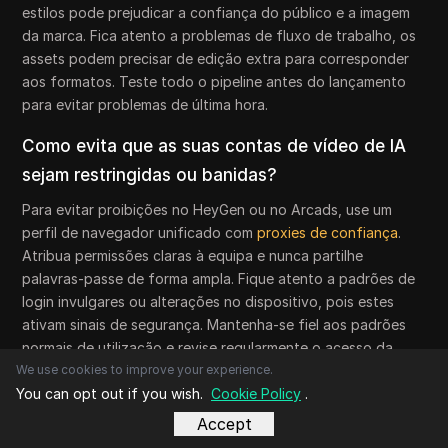
estilos pode prejudicar a confiança do público e a imagem
da marca. Fica atento a problemas de fluxo de trabalho, os
assets podem precisar de edição extra para corresponder
aos formatos. Teste todo o pipeline antes do lançamento
para evitar problemas de última hora.
Como evita que as suas contas de vídeo de IA
sejam restringidas ou banidas?
Para evitar proibições no HeyGen ou no Arcads, use um
perfil de navegador unificado com
proxies de confiança
.
Atribua permissões claras à equipa e nunca partilhe
palavras-passe de forma ampla. Fique atento a padrões de
login invulgares ou alterações no dispositivo, pois estes
ativam sinais de segurança. Mantenha-se fiel aos padrões
normais de utilização e revise regularmente o acesso da
equipa para manter as contas seguras.
We use cookies to improve your experience.
You can opt out if you wish.
Cookie Policy
.
Precisa de competências técnicas para
Accept
configurar um fluxo de trabalho seguro para as