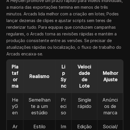
A HeyGen promove um prazo rápido para vídeos individuais,
a maioria das exportações termina em menos de três
minutos. Arcads lida melhor com a criação em lotes; Podes
lançar dezenas de clipes e ajustar scripts sem teres de
renderizar tudo. Para equipas que conduzem campanhas
regulares, o Arcads torna as revisões rápidas e mantém a
produção consistente entre as versões. Se precisar de
atualizações rápidas ou localização, o fluxo de trabalho do
Arcads encaixa-se.
Pla
Li
Veloci
taf
p
dade
Melhor
Realismo
or
Sy
de
Ajuste
ma
nc
Lote
He
Semelhan
Pr
Single
Anúnci
yG
te a um
eci
rápido
os de
en
estúdio
so
marca
Ar
Estilo
Im
Edição
Social/