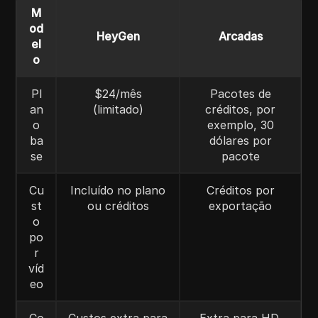
M
od
HeyGen
Arcadas
el
o
Pl
$24/mês
Pacotes de
an
(limitado)
créditos, por
o
exemplo, 30
ba
dólares por
se
pacote
Cu
Incluído no plano
Créditos por
st
ou créditos
exportação
o
po
r
víd
eo