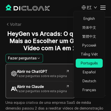
PT
English
Voltar
简体中文
HeyGen vs Arcads: O que Importa
繁體中文
Mais ao Escolher um Gerador de
Русский
Vídeo com IA em 2026
Tiếng Việt
Fazer perguntas
Português
Sandra Anderson
Abrir no ChatGPT
Español
26 mai 2026
8
min de leitura
Fazer perguntas sobre esta página
Compartilhar com
Deutsch
Abrir no Claude
Copy Link
Français
Fazer perguntas sobre esta página
Uma equipa criativa de uma empresa SaaS de média
dimensão passou 2 dias a reeditar vídeos de demonstração