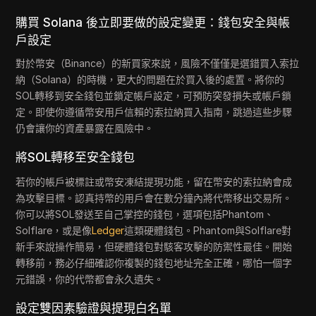
購買 Solana 後立即要做的設定變更：錢包安全與帳
戶設定
對於幣安（Binance）的新買家來說，風險不僅僅是選錯買入索拉
納（Solana）的時機，更大的問題在於買入後的處置。將你的
SOL轉移到安全錢包並鎖定帳戶設定，可預防突發損失或帳戶鎖
定。即使你遵循幣安用戶信賴的索拉納買入指南，跳過這些步驟
仍會讓你的資產暴露在風險中。
將SOL轉移至安全錢包
若你的帳戶被標註或幣安凍結提現功能，留在幣安的索拉納會成
為攻擊目標。認真持幣的用戶會在數分鐘內將代幣移出交易所。
你可以將SOL發送至自己掌控的錢包，選項包括Phantom、
Solflare，或是像
Ledger
這類硬體錢包。Phantom與Solflare對
新手來說操作簡易，但硬體錢包對駭客攻擊的防禦性最佳。開始
轉移前，務必仔細確認你複製的錢包地址完全正確，哪怕一個字
元錯誤，你的代幣都會永久遺失。
設定雙因素驗證與提現白名單