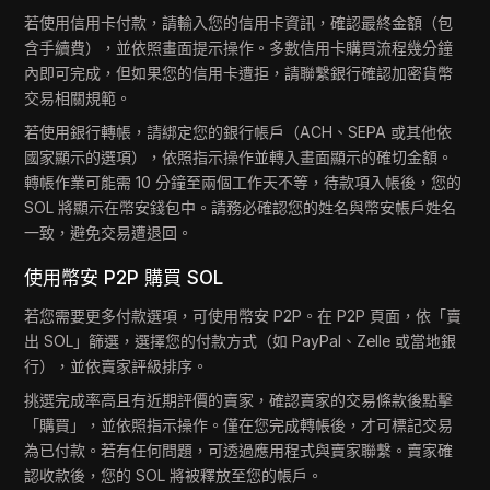
若使用信用卡付款，請輸入您的信用卡資訊，確認最終金額（包
含手續費），並依照畫面提示操作。多數信用卡購買流程幾分鐘
內即可完成，但如果您的信用卡遭拒，請聯繫銀行確認加密貨幣
交易相關規範。
若使用銀行轉帳，請綁定您的銀行帳戶（ACH、SEPA 或其他依
國家顯示的選項），依照指示操作並轉入畫面顯示的確切金額。
轉帳作業可能需 10 分鐘至兩個工作天不等，待款項入帳後，您的
SOL 將顯示在幣安錢包中。請務必確認您的姓名與幣安帳戶姓名
一致，避免交易遭退回。
使用幣安 P2P 購買 SOL
若您需要更多付款選項，可使用幣安 P2P。在 P2P 頁面，依「賣
出 SOL」篩選，選擇您的付款方式（如 PayPal、Zelle 或當地銀
行），並依賣家評級排序。
挑選完成率高且有近期評價的賣家，確認賣家的交易條款後點擊
「購買」，並依照指示操作。僅在您完成轉帳後，才可標記交易
為已付款。若有任何問題，可透過應用程式與賣家聯繫。賣家確
認收款後，您的 SOL 將被釋放至您的帳戶。