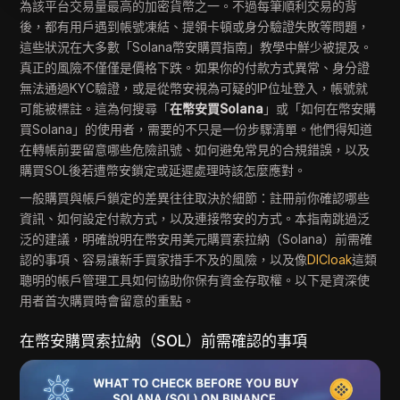
為該平台交易量最高的加密貨幣之一。不過每筆順利交易的背
後，都有用戶遇到帳號凍結、提領卡頓或身分驗證失敗等問題，
這些狀況在大多數「Solana幣安購買指南」教學中鮮少被提及。
真正的風險不僅僅是價格下跌。如果你的付款方式異常、身分證
無法通過KYC驗證，或是從幣安視為可疑的IP位址登入，帳號就
可能被標註。這為何搜尋「
在幣安買Solana
」或「如何在幣安購
買Solana」的使用者，需要的不只是一份步驟清單。他們得知道
在轉帳前要留意哪些危險訊號、如何避免常見的合規錯誤，以及
購買SOL後若遭幣安鎖定或延遲處理時該怎麼應對。
一般購買與帳戶鎖定的差異往往取決於細節：註冊前你確認哪些
資訊、如何設定付款方式，以及連接幣安的方式。本指南跳過泛
泛的建議，明確說明在幣安用美元購買索拉納（Solana）前需確
認的事項、容易讓新手買家措手不及的風險，以及像
DICloak
這類
聰明的帳戶管理工具如何協助你保有資金存取權。以下是資深使
用者首次購買時會留意的重點。
在幣安購買索拉納（SOL）前需確認的事項