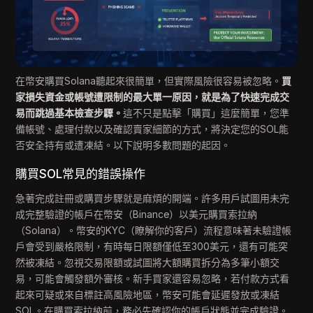
在幣安購買Solana聽起來很簡單，但實際風險很容易被忽略。
買
家損失資金或帳號遭限制的最大單一原因，就是為了快速完成交
易而跳過基本檢查步驟。
這不只是點擊「購買」這麼簡單，您準
備帳號、處理付款以及確認賣家細節的方式，將決定您的SOL能
否安全持有或遭凍結。以下說明多數問題的起因。
購買SOL常見的錯誤操作
急著完成註冊或購買步驟就是麻煩的開端。許多用戶試圖用未完
成完整驗證的帳戶在幣安（Binance）以美元購買索拉納
（Solana）。幣安的KYC（瞭解你的客戶）流程意味著未驗證帳
戶會受到嚴格限制，有時每日限額僅低至300美元，還有可能突
然被凍結。忽視交易限額或試圖將大額購買拆分為多筆小額交
易，可能會觸發額外審核。新手買家還容易忽略，若付款方式看
起來可疑或來自標註高風險地區，幣安可能會延遲發放或凍結
SOL。在購買索拉納前，務必先確認你的帳戶狀態並完成驗證。