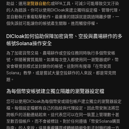
助益：運用
瀏覽器自動化
或RPA工具，可減少可能導致交叉汙染
的人為錯誤。你可以使用DICloak來建立獨特設定檔、管理代理，
並自動執行重複點擊動作。最嚴重的錯誤就是跳過隔離步驟，一
個失誤就可能讓你的帳號產生關聯，進而觸發停權。
DICloak如何協助保障加密貨幣、空投與農場耕作的多
帳號Solana操作安全
為了加密貨幣交易、農場耕作或空投任務同時執行多個幣安帳
號，伴隨著實質風險。如果每次登入都使用同一瀏覽器或IP，幣
安會察覺到模式並封鎖你的帳號。這對所有搜尋「在幣安買
Solana」教學，或是嘗試大量空投耕作的人來說，都是常見問
題。
為每個幣安帳號建立獨立隔離的瀏覽器設定檔
您可以使用DICloak為每個幣安或錢包帳戶建立獨立的瀏覽器設定
檔。每個設定檔都有自己的指紋與代理設定，因此幣安無法將您
跨帳戶的活動連結起來。這代表您可以在同一裝置上管理數十甚
至數百個帳戶，而不會被標註。對於任何遵循「幣安Solana購買
指南」的人來說，這是重複購買或轉帳時避免影子封鎖的唯一方