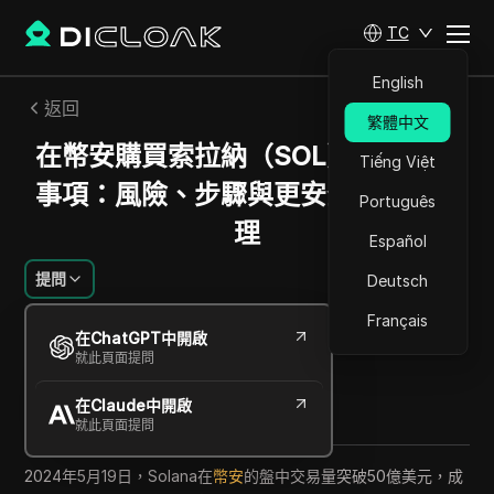
TC
English
返回
繁體中文
在幣安購買索拉納（SOL）前需確認
Tiếng Việt
事項：風險、步驟與更安全的帳戶管
Português
理
Español
提問
Deutsch
Français
Emily Grace Johnson
在ChatGPT中開啟
2026年6月
12
分鐘 閱讀
就此頁面提問
分享給
在Claude中開啟
Copy Link
就此頁面提問
2024年5月19日，Solana在
幣安
的盤中交易量突破50億美元，成