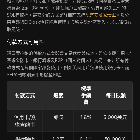
地區的帳戶，有時甚至毫無預警。若你從受限制國家嘗試在幣安
購買索拉納（Solana），即便帳戶已驗證，仍有可能失去你的
SOL存取權。最安全的方式是註冊前先確認
幣安國家清單
。部分
用戶透過DICloak這類帳戶管理工具穩定跨地區登入，以此降低存
取風險。
付款方式可用性
購買索拉納的付款方式會影響交易速度與成本。幣安支援信用卡/
簽帳金融卡、銀行轉帳及P2P（個人對個人）交易。並非所有付
款方式在每個國家都能使用，例如美國用戶無法使用銀行卡，而
SEPA轉帳則適用於歐盟地區。
標準
付款方式
速度
手續
每日限額
費
信用卡/簽
即時
1.8%
5,000美元
帳金融卡
銀行轉帳
1-2天
0–1美
50,000美