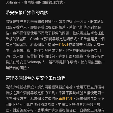
Solana時，實際採用的風險管理方式。
幣安多帳戶操作的風險
幣安會標註看起來有關聯的帳戶。如果你從同一裝置、IP或瀏覽
器設定檔登入，即使是看似獨立的帳戶，系統也能偵測到關聯
性。這不僅僅是使用不同電子郵件的問題；指紋辨識技術會抓出
重複的裝置ID、Cookie或瀏覽器設定這類模式。IP重疊是另一個
常見的觸發點。若兩個帳戶從同一
IP位址
存取幣安，哪怕只有一
次，兩個帳戶都可能遭到限制或封禁。最常見的錯誤就是共用
WiFi或用單一裝置操作多個錢包。這為什麼那些為了多個空投而
嘗試在幣安買Solana的人，若不隔離操作環境，就有可能面臨一
無所有的風險。
管理多個錢包的更安全工作流程
為減少帳號被標記，請先隔離瀏覽器設定檔。使用可建立具獨特
指紋之獨立瀏覽器設定檔的工具，千萬不要跨帳號重複使用同一
瀏覽器或裝置。為每個設定檔搭配
專屬代理
，讓每個錢包都從不
同的IP登入。此作法可隔離風險，並讓每個帳號看起來各自獨
立。對於領取空投、農場耕作這類重複性任務，自動化工具頗有