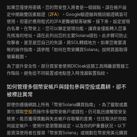
如果您僅使用密碼，您的幣安登入將會是一個弱點。請在帳戶設
定中開啟雙因素驗證（
2FA
）。Google驗證器與簡訊驗證碼皆可
使用，但基於應用程式的2FA更難被駭客破解。接下來，設定提現
白名單。在幣安上，您可以鎖定提現功能，讓資金僅能轉入您事
先核准的地址。請在此列出您的主要Solana錢包。此步驟可防止
攻擊者，甚至是您自己的失誤，將SOL轉錯地方。如果您需要清
晰的操作指南，請參閱「如何在幣安購買Solana」說明頁面取得
螢幕截圖。
為了提升安全性，部分買家會使用DICloak這類工具隔離瀏覽器工
作階段，避免從不同裝置或地點登入時洩漏裝置指紋。
如何管理多個幣安帳戶與錢包參與空投或農耕，卻不
被標註異常
即使你遵循網路上所有「幣安Solana購買指南」，為了獵取或農
業化領取
空投
而操作多個幣安帳戶或錢包，仍可能迅速觸發安全
檢查。能否獲得獎勵與失去帳戶存取權的差異，往往取決於你如
何設定帳戶、使用什麼瀏覽器設定，以及你的IP重疊狀況。以下
是資深使用者在搜尋「幣安買Solana」或規劃在幣安用美元購買