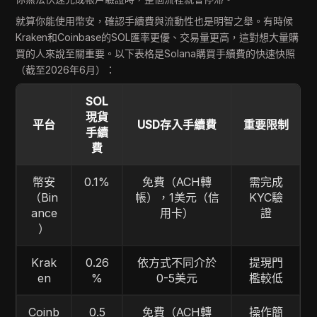
就算你能使用幣安，確認手續費與流動性也是明智之舉。有時候
Kraken和Coinbase的SOL匯率更優、交易量更高，這對想大量購
買的人來說至關重要。以下表格是Solana購買手續費的快速快照
（截至2026年6月）：
SOL
現貨
平台
USD存入手續費
重要限制
手續
費
幣安
0.1%
免費（ACH轉
需完成
（Bin
帳），1美元（信
KYC驗
ance
用卡）
證
）
Krak
0.26
依方式不同介於
提現門
en
%
0-5美元
檻較低
Coinb
0.5
免費（ACH轉
操作簡