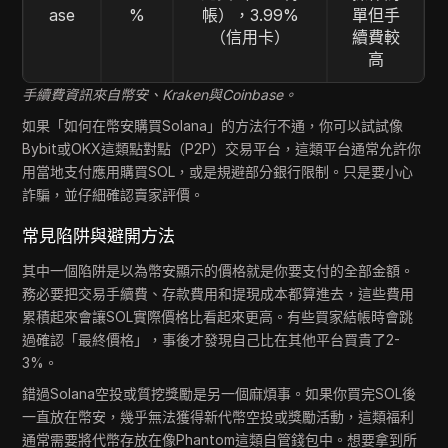
ase
%
帳），3.99%
單但手
（信用卡）
續費較
高
手續費資訊來自幣安、Kraken與Coinbase。
如果「如何在幣安購買Solana」的方法行不通，你可以試試像
Bybit或OKX這類點對點（P2P）交易平台，這類平台通常允許你
用當地支付應用購買SOL，或是規避部分銀行限制。只是要小心
詐騙，並仔細確認賣家評價。
常見陷阱與避開方法
其中一個陷阱是以為幣安顯示的價格就是你要支付的全部金額。
務必要把交易手續費、存款費用和提現成本都算進去，這些費用
累積起來會讓SOL實際價格比看起來更高。有些買家結帳時會跳
過確認「最終價格」，事後才發現自己比在其他平台買貴了2-
3%。
錯過Solana空投或質挖獎勵是另一個麻煩事。如果你買完SOL後
一直放在幣安，幾乎無法獲得新代幣空投或獎勵活動，這類福利
通常需要將代幣存放在像Phantom這類自管錢包中。想要拿到所