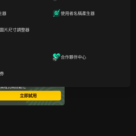
網頁版本？
在Tiktok網頁版本上註冊或
生器
使用者名稱產生器
登錄很容易嗎？
您為什麼無法訪問Tiktok網
頁版本以及如何修復它？
圖片尺寸調整器
Tiktok的網頁版本的主要功
能是什麼？
如何有效地管理Tiktok網頁
版本上的多個帳戶？
常問問題：
合作夥伴中心
最安全的指紋瀏覽器
券
多帳號登錄
無限成員
無程式碼自動化
立即試用