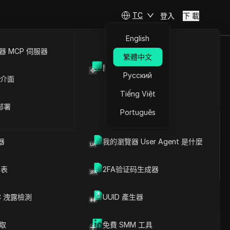
TC
登入
下 載
English
 MCP 伺服器
繁體中文
開放API
所有信息
Русский
 介面
Tiếng Việt
提問
 部署
Português
在ChatGPT中開啟
Copy Link
就此頁面提問
器
我的瀏覽器 User Agent 是什麼
在Claude中開啟
就此頁面提問
列表
2FA验证码生成器
C 洩露檢測
UUID 產生器
如何從任何設備訪問Tiktok
爬取
免費 SMM 工具
文章內容