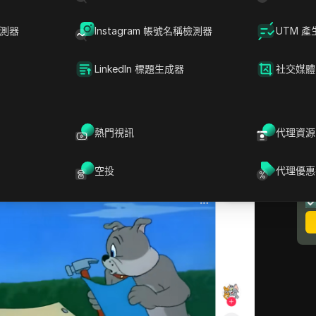
方式從瀏覽器中享受Tiktok。
檢測器
Instagram 帳號名稱檢測器
UTM 產
問
Tiktok
網頁版本？
單快捷。
LinkedIn 標題生成器
社交媒體
Chrome，Mozilla Firefox或Safari。確保您
以獲得最佳體驗。
熱門視訊
代理資源
w.tiktok.com
。這將帶您直接進入Tiktok主頁。
 網頁平台上探索內容。
空投
代理優惠