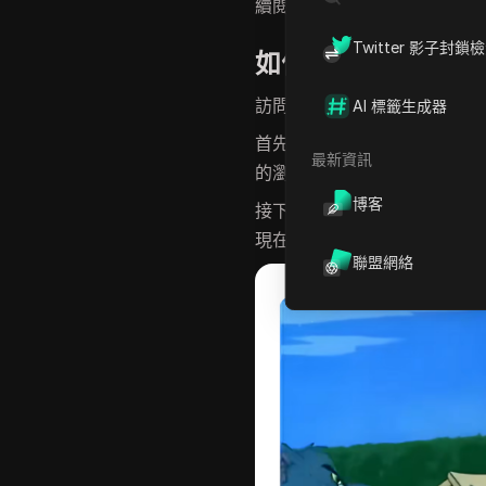
續閱讀以發現如何以一種全新的
Twitter 影子封鎖
如何從任何設備
訪
訪問
Tiktok 網頁版本
非常簡
AI 標籤生成器
首先打開網絡瀏覽器，例如Google 
最新資訊
的瀏覽器已更新到最新版本，
博客
接下來，轉到地址欄，輸入
ww
現在，您將能夠在Tiktok的
聯盟網絡