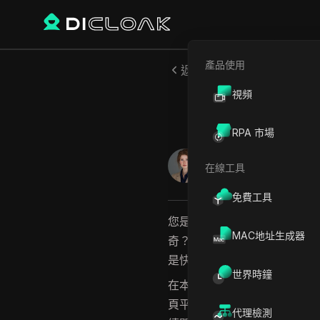
產品使用
返回
視頻
在桌面
RPA 市場
傑西卡沃德爾
在線工具
2025年5月
6
分鐘 閱讀
免費工具
您是否對如何使用
Tiktok
網
MAC地址生成器
奇？無論您是Tiktok的初學
是快速而簡單的。
世界時鐘
在本文中，我們將帶您了解您需
頁平台的主要功能。我們還將
代理檢測