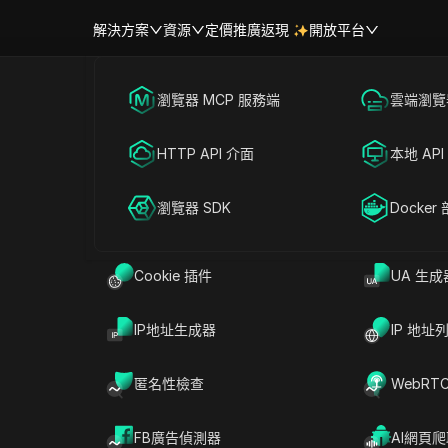
解決方案
資源
定價
推廣返現
開放平台
跨境電商
瀏覽器 MCP 服務端
海外社媒營銷
雲端瀏覽器
幫助中心
帳號共享
上使用Tiktok：有關網頁版本的
聯盟營銷
HTTP API 介面
廣告投放
本地 API
RPA 市場（MCP）
擴展市場
網絡爬蟲
瀏覽器 SDK
帳號共享
Docker
分享給
Cookie 插件
UA 生成
頁版本
並在計算機或平板電腦上充分利用它感到好
IP地址生成器
IP 地址
者還是經驗豐富的用戶，在網上訪問和享受Tiktok都
匿名性檢查
WebRT
要了解的所有內容，從登錄並註冊探索Tiktok 網
介紹如何解決常見問題並有效地管理多個帳戶。繼
FB廣告偵測器
AI網頁