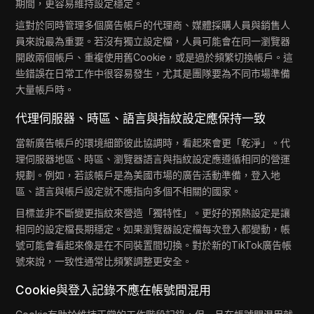
期間，更容易維持設定穩定。
這對於同時管理多個廣告帳戶的代理商、媒體採購人員與銷售人
員來說最為重要。若沒有獨立設定檔，人員可能會在同一瀏覽器
開啟兩個帳戶、重複使用舊Cookie，或是過於頻繁切換帳戶。這
些錯誤在日常工作中很容易發生，尤其是團隊要為不同市場準備
大量帳戶時。
代理伺服器、時區、語言與指紋設定應保持一致
當新廣告帳戶的環境細節彼此協調時，看起來會更「乾淨」。代
理伺服器地區、時區、瀏覽器語言與指紋設定應遵循相同的營運
規劃。例如，若該帳戶是為美國市場的廣告活動準備，登入地
區、語言與帳戶設定就不應指向多個不相關的國家。
目標並非不斷變更指紋來營造「獨特性」。更好的預熱設定是讓
相同的設定檔長期穩定。如果瀏覽器設定檔每次登入都變動，帳
號可能會看起來像是在不同裝置間切換。對於新的TikTok廣告帳
號來說，一致性通常比頻繁調整更安全。
Cookie與登入記錄不應在帳號間混用