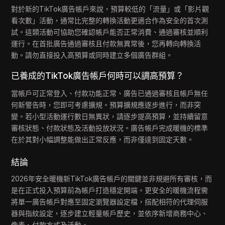
對於新的TikTok廣告帳戶來說，預算較低的「流量」或「影片觀
看次數」活動，通常比完整的轉換活動更適合作為安全的首次測
試。這類活動可協助您確認帳戶能否正常消費、通過審核並順利
運行。在首批廣告通過審核且付款無異常後，您再轉向轉換活
動。請勿直接投入高預算或同時建立多個廣告群組。
已養成的TikTok廣告帳戶何時可以調高預算？
當帳戶可正常登入、付款功能正常、廣告已通過審核且帳戶無任
何新警告時，您即可考慮擴規。預算擴規應逐步進行，而非突
變。若小型活動運行數日無異狀，請逐步提高預算，並持續留意
審核狀態、付款狀態及活動投放狀況。廣告帳戶完成暖機的標準
在於其對小幅調整能做出正常反應，而非僅達到固定天數。
結論
2026年安全暖機新TikTok廣告帳戶的關鍵並非規避所有審核，而
是在正式投入預算前為帳戶打造穩定開端。更安全的暖機流程需
將單一廣告帳戶對應至固定瀏覽器設定檔，搭配相符的代理伺服
器與指紋設定，逐步建立輕量帳戶歷史，並依序新增商務中心、
像素、付款方式及活動。