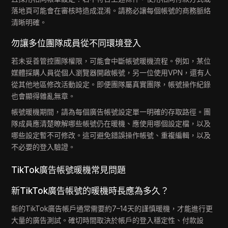
落地頁可能會在審核時造成混淆。請務必讓每個帳號的商務脈絡
清晰明確。
勿讓多位團隊成員從不同環境登入
若未妥善管控團隊權限，可能會中斷帳號暖機流程。例如，某位
媒體採購人員從個人瀏覽器開啟帳號，另一位使用VPN，還有人
從其他地區修改活動設定。即便團隊屬真實團隊，帳號操作紀錄
也會顯得雜亂無章。
帳號暖機期間，請為每個廣告帳號設定單一明確的存取路徑。團
隊成員應清楚瞭解哪些帳號仍在暖機、應使用哪個設定檔，以及
哪些設定暫不可修改。這可避免錯誤操作帳號、重複編輯，以及
不必要的登入驗證。
TikTok廣告帳號暖機常見問題
新TikTok廣告帳號的暖機時長應為多久？
新的TikTok廣告帳戶通常需要約7–14天的謹慎暖機，才能進行更
大量的廣告測試。確切時間取決於帳戶的登入穩定性、付款設