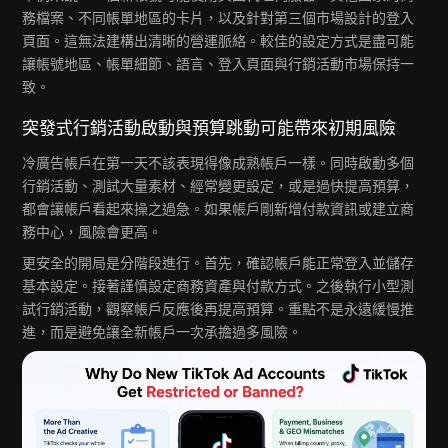
務檔案、不同帳單地區的卡片，以及針對第三個市場設計的登入
頁面。這無法建構出清晰的營運脈絡。較佳的設定方式是盡可能
讓帳號地區、帳單細節、語言、登入頁面與行銷活動市場保持一
致。
突發式行銷活動啟動與預算跳動可能帶來初期風險
冷廣告帳戶在第一天不該表現得像成熟帳戶一樣。同時啟動多個
行銷活動、測試大量素材、經常變更設定，或是過快提高預算，
都會讓帳戶看起來操之過急。如果帳戶剛新增付款資訊或建立商
務中心，風險會更高。
更安全的開局是分階段進行。首先，確認帳戶能正常登入並儲存
基本設定。接著謹慎設定商務資產與付款方式。之後執行小型測
試行銷活動，觀察帳戶反應後再提高預算。重點不是永遠緩慢推
進，而是避免讓全新帳戶一次承擔過多風險。