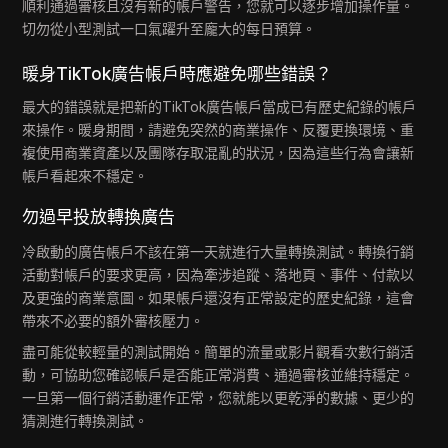
順利通過審核且沒有新的帳戶警告，您就可以逐步增加操作量。
切勿從小型測試一口氣躍升至龐大的每日預算。
暖身TikTok廣告帳戶時應避免哪些錯誤？
最大的錯誤就是把新的TikTok廣告帳戶當成已有歷史紀錄的帳戶
來操作。暖身期間，請避免突然的商業操作、反覆更換環境、重
複使用商業資產以及團隊存取混亂的狀況，因為這些行為會讓新
帳戶看起來不穩定。
勿過早投放轉換廣告
冷啟動的廣告帳戶不該在第一天就進行大量轉換測試。轉換行銷
活動對帳戶的要求更高，因為牽涉追蹤、落地頁、事件、付款以
及更強的商業意圖。如果帳戶還沒有正常設定的歷史紀錄，這會
帶來不必要的額外審核壓力。
盡可能從較輕量的測試開始。簡單的流量或影片觀看次數行銷活
動，可協助您確認帳戶是否能正常消費、通過審核並維持穩定。
一旦第一個行銷活動運作正常，您就能以更乾淨的數據、更少的
猜測進行轉換測試。