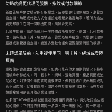
勿過度變更代理伺服器、指紋或付款細節
新廣告帳戶需要穩定的存取模式。反覆變更代理伺服器、瀏覽器
設定檔、時區或付款方式會讓設定看起來雜亂無章。若所有這些
變更都發生在同一個暖機期間，風險會更高。
若發生問題，請勿慌亂地一次性修改所有設定。例如，若付款失
敗，請先檢查卡片、帳單地區、貨幣及帳戶細節，再變更代理伺
服器或瀏覽器設定檔。變過多變數會讓你更難釐清問題的根源。
未確認風險前，勿重複使用同一張卡片、網域或登陸
頁面
重複使用資產雖能節省時間，但也可能在你未預期的情況下將多
個帳戶串聯起來。同一張卡片、網域、登陸頁面、產品頁面或追
蹤設定，對某個企業而言可能很正常，但若是帳戶彼此無關或對
應不同市場，就會有風險。問題不在於重複使用本身，而在於這
類重複使用是否具備商業合理性。
在多個TikTok廣告帳號間重複使用相同資產前，請先確認這些帳
號的關係：它們是否隸屬同一品牌、同一商務中心、同一市場，
且採用相同帳單設定？若不符合上述條件，使用相同付款方式或