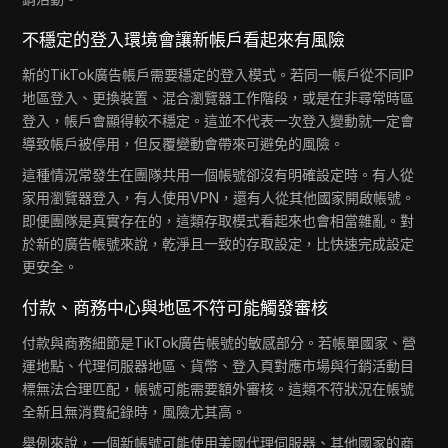
不穩定的登入環境會讓新帳戶看起來有風險
新的TikTok廣告帳戶需要穩定的登入模式。若同一帳戶從不同IP
地區登入、更換裝置、混合瀏覽器工作階段，或是在非尋常時區
登入，帳戶會顯得較不穩定。這並不代表一次登入變動就一定會
導致帳戶被停用，但反覆變動會帶來可避免的風險。
這種情況常發生在團隊共用一個帳號卻沒有明確設定時。有人從
家用瀏覽器登入，有人使用VPN，還有人從其他國家開啟帳號。
即便團隊是真實存在的，這類存取模式看起來也會相當雜亂。對
於新的廣告帳號來說，乾淨且一致的存取設定，比快速完成設定
更安全。
付款、商務中心與地區不符可能觸發審核
付款與商務細節是TikTok廣告帳號的敏感部分。若帳單國家、營
運地點、代理伺服器地區、貨幣、登入頁對應市場與行銷活動目
標無法合理匹配，帳號可能需要額外審核。這類不符狀況在帳號
全新且無消費紀錄時，風險尤其高。
舉例來說，一個新帳號可能使用美國代理伺服器、其他國家的商