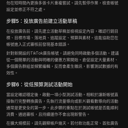
勿在短時間內更換多張卡片重複嘗試。請先暫停作業，檢查帳號
設定並修正不符之處。
步驟5：投放廣告前建立活動草稿
在投放廣告前，請先建立活動草稿並檢視設定內容，確認行銷目
標、目標市場、落地頁、追蹤設定、預算與素材。這能協助您在
帳號進入正式審核前發現基本錯誤。
針對新開設的TikTok廣告帳號，請避免同時啟動多個活動。建議
從一個簡單的活動與明確的優惠方案開始。倉促設定大量素材、
多個廣告群組並頻繁編輯，反而會產生雜訊，影響測試數據的有
效性。
步驟6：從低預算測試活動開始
當設定確認穩定後，啟動一項小型測試活動。相較於讓新帳號直
接執行完整轉換廣告，先執行流量導向或影片觀看數導向的活動
通常是更安全的第一步。此步驟的重點在於測試帳號是否能順利
消費、通過審核，且持續運作不會出現新警告。
在擴大規模前，請先觀察帳戶幾天。若付款功能正常、首批廣告