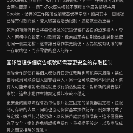
Cookie有助於維持正常的工作階段記錄，但一旦在帳號間混用就
會產生問題。一個TikTok廣告帳號不應與其他廣告帳號共用
Cookie、儲存的工作階段或瀏覽器儲存空間。如果其中一個帳號
已經有付款問題、登入驗證或活動限制，這點就更為重要。
乾淨的預熱流程會將每個帳號的記錄保留在各自的設定檔內。登
入、商務中心設定、付款驗證、像素設定與初期活動測試都應使
用同一個設定檔。這會讓日常作業更簡便，因為帳號有明確的單
一存取路徑，而非零散的登入記錄。
團隊管理多個廣告帳號時需要更安全的存取控制
團隊合作即使在每個人都執行日常任務時也可能帶來風險。某位
團隊成員可能從個人瀏覽器登入，另一位可能使用不同網路，還
有人可能未確認暖階段就更改行銷活動設定。對於新的廣告帳戶
來說，這些小動作會讓設定看起來較不穩定。
更安全的團隊流程會為每個帳戶設定固定的瀏覽器設定檔，並限
制可存取的人員。同時也協助保留基本操作紀錄，例如誰開啟了
設定檔、帳戶何時被更改，以及帳戶處於哪個階段。這不僅僅是
為了安全，還能避免錯誤帳戶操作、重複變更設定，以及團隊成
員之間交接時的混亂。