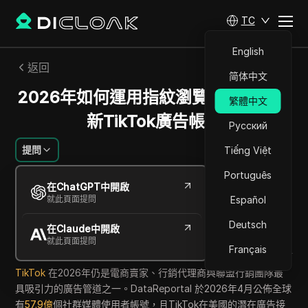
TC
English
返回
简体中文
2026年如何運用指紋瀏覽器安全養成
繁體中文
新TikTok廣告帳號
Русский
提問
Tiếng Việt
Português
Jessica Wardell
在ChatGPT中開啟
2026年7月
11
分鐘 閱讀
就此頁面提問
Español
分享給
Deutsch
在Claude中開啟
Copy Link
就此頁面提問
Français
TikTok
在2026年仍是電商賣家、行銷代理商與聯盟行銷團隊最
具吸引力的廣告管道之一。DataReportal 於2026年4月公佈全球
有
57.9億
個社群媒體使用者帳號，且TikTok在美國的潛在廣告接