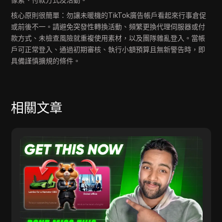
核心原則很簡單：勿讓未暖機的TikTok廣告帳戶看起來行事倉促
或前後不一。請避免突發性轉換活動、頻繁更換代理伺服器或付
款方式、未檢查風險就重複使用素材，以及團隊雜亂登入。當帳
戶可正常登入、通過初期審核、執行小額預算且無新警告時，即
具備謹慎擴規的條件。
相關文章