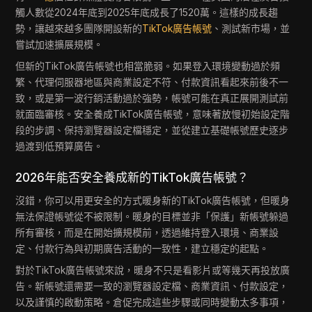
觸人數從2024年底到2025年底成長了1520萬。這樣的成長趨
勢，讓越來越多團隊開設新的
TikTok廣告帳號
、測試新市場，並
嘗試加速擴展規模。
但新的TikTok廣告帳號也相當脆弱。如果登入環境變動過於頻
繁、代理伺服器地區與商業設定不符、付款資訊看起來前後不一
致，或是第一波行銷活動過於強勢，帳號可能在真正展開測試前
就面臨審核。安全養成TikTok廣告帳號，意味著放慢初始設定階
段的步調、保持瀏覽器設定檔穩定，並從建立基礎帳號歷史逐步
過渡到低預算廣告。
2026年能否安全養成新的TikTok廣告帳號？
沒錯，你可以用更安全的方式暖身新的TikTok廣告帳號，但暖身
無法保證帳號從不被限制。暖身的目標並非「保護」新帳號躲過
所有審核，而是在開始擴規模前，透過維持登入環境、商業設
定、付款行為與初期廣告活動的一致性，建立穩定的起點。
對於TikTok廣告帳號來說，暖身不只是看影片或等幾天再投放廣
告。新帳號還需要一致的瀏覽器設定檔、商業資訊、付款設定，
以及謹慎的啟動策略。倉促完成這些步驟或同時變動太多事項，