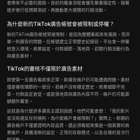
會帶來不必要的風險。良好的暖身流程會優先著重穩定性，接著
逐步進行低預算測試，再推動更大規模的行銷活動。
為什麼新的TikTok廣告帳號會被限制或停權？
新的TikTok廣告帳號常被限制，是因為整體看起來有風險，而非
單一則廣告的問題。在帳號建立正常歷史紀錄前，平台會一併審
核登入環境、商業設定、付款細節、落地頁、初期行銷活動行為
與廣告素材。
TikTok的審核不僅限於廣告素材
即使第一支廣告看起來正常，新廣告帳戶仍可能遭遇問題。素材
僅是審核環節的一部分。若帳戶沒有穩定歷史、商業細節不完
善、付款設定倉促，或是落地頁與廣告內容不符，帳戶仍可能面
額額外審查。
這就是為什麼許多廣告主感到困惑。他們可能會想：「我的影片
並沒有違反任何規則，為什麼帳戶會被限制？」實際上，新開的
廣告帳戶不僅要證明內容品質，還必須看起來像是一個真實的商
業帳戶，具備清晰的設定、正常的存取模式，以及合理的首次行
銷活動。