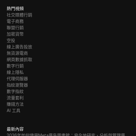
熱門視頻
社交媒體行銷
電子商務
聯盟行銷
加密貨幣
空投
線上廣告投放
無貨源電商
網頁數據抓取
數字行銷
線上隱私
代理伺服器
指紋瀏覽器
數字指紋
流量套利
賺錢方法
AI 工具
最新內容
2026年如何使用Meta廣告圖書館：安全地研究、分析與管理廣