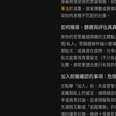
接著梳理受眾的真實興趣，例
專注於
減重、居家運動或營養
與你的業務不匹配的社團。
如何搜尋、篩選與評估具
將你的受眾最感興趣的主題輸入
開/私人」等篩選條件縮小搜
期貼文：成員是在提問、分享
貼文能獲得真實留言（不只有
社團，通常更適合進行有效的
加入前需確認的事項：危
在點擊「加入」前，先留意警
或複製貼上的留言，請跳過這
享或商業討論，這會阻礙有效
充滿假互動或「追蹤連鎖」的社
場的優質社團，勝過十個會影響