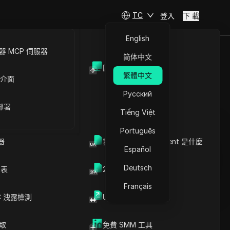
TC
登入
下 載
English
 MCP 伺服器
简体中文
開放API
與工具
繁體中文
 介面
Русский
提問
 部署
Tiếng Việt
在ChatGPT中開啟
Copy Link
Português
就此頁面提問
器
我的瀏覽器 User Agent 是什麼
Español
在Claude中開啟
Deutsch
就此頁面提問
列表
2FA验证码生成器
Français
C 洩露檢測
UUID 產生器
爬取
免費 SMM 工具
文章內容