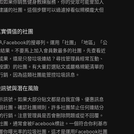
如如果你銷售健身教練服務，你的受眾可能會加入
建議的社團。這個步驟可以過濾掉看似規模龐大但
真實價值的社團
Facebook的搜尋列。運用「社團」「地區」「公
尋結果。不要馬上加入會員數最多的社團，先查看近
成果，還是只發垃圾連結？尋找管理員經常互動、
按讚）的社團。有大量釘選貼文或嚴格規範清單的
行銷，因為這類社團能管控垃圾訊息。
險訊號與潛在風險
示訊號。如果大部分貼文都是自我宣傳、優惠訊息
個社團。確認社團規則，許多社團禁止任何連結分
的行銷。注意管理員是否會刪除問題或從不回覆。
團，通常會被Facebook標註。一個符合你利基市
你曝光率的垃圾社團，這才是運用Facebook社團