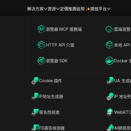
解決方案
資源
定價
推廣返現
開放平台
跨境電商
瀏覽器 MCP 服務端
海外社媒營銷
雲端瀏覽器
幫助中心
帳號共享
用臉書社團行銷：實步驟、風險
聯盟營銷
HTTP API 介面
廣告投放
本地 API
RPA 市場（MCP）
擴展市場
網絡爬蟲
瀏覽器 SDK
帳號共享
Docker
讀
分享給
Cookie 插件
UA 生成
當的Facebook社團，能比一個有1萬個讚的粉絲
IP地址生成器
IP 地址
媒體經理經常花數小時在公開粉絲專頁發文，卻眼
的演算法更新而暴跌（請參閱
Hootsuite的Facebook
匿名性檢查
WebRT
文會出現在動態消息中，還能帶動真實討論。但大
被標記、社團成員忽略促銷內容，或是帳號因「垃
FB廣告偵測器
AI網頁
不在於運氣或發文頻率，而在於你是否知道
如何運