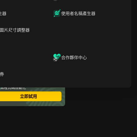
為什麼Facebook社團現今
是強大的行銷管道
生器
使用者名稱產生器
如何找到適合企業或利基市
場的Facebook社團
如何在Facebook社團互動
圖片尺寸調整器
並建立信任而不被標註
逐步操作流程：如何安全在
Facebook社團推廣業務
如何安全且有效率地管理多
個臉書社團帳號
合作夥伴中心
如何自動化互動並擴大群組
行銷規模而不被標註
最安全的指紋瀏覽器
券
臉書社團行銷並非最佳選擇
多帳號登錄
時，可嘗試的替代方案
無限成員
常見問題：運用Facebook
無程式碼自動化
社團行銷的相關疑問
立即試用
常見問題