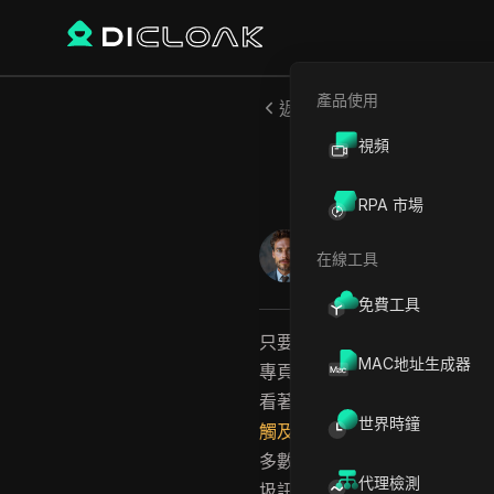
產品使用
返回
視頻
如何運
RPA 市場
William Davis
在線工具
2026年5月
13
分鐘 閱
免費工具
只要懂得正確運用，一個經營得
MAC地址生成器
專頁帶來更多潛在客戶。社群
看著觸及率因為Facebook
世界時鐘
觸及率指南
）。不過，社團貼
多數行銷人員仍會碰壁：貼文
代理檢測
圾訊息」行為遭到限制。關鍵