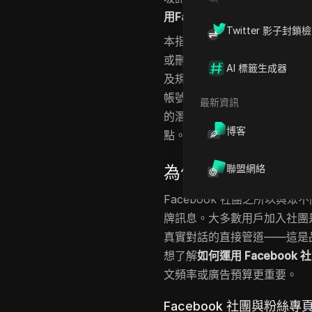
用Facebook社團進行行銷
，
Twitter 影子封鎖
本指南將拆解實際有效的方法
或刪除的訊息都涵蓋在內。你
AI 標籤生成器
及規避這些風險的逐步方法。
帳號的工具，包括DICloa
最新資訊
的潛在客戶與業績，而非警告
博客
點。
為什麼Faceboo
聯盟網絡
Facebook 社團之所以
牌訊息。大多數用戶加入社團
真實對話的直接管道——這是
想了解
如何運用 Facebook
文頻率或廣告預算更重要。
Facebook 社團與粉絲