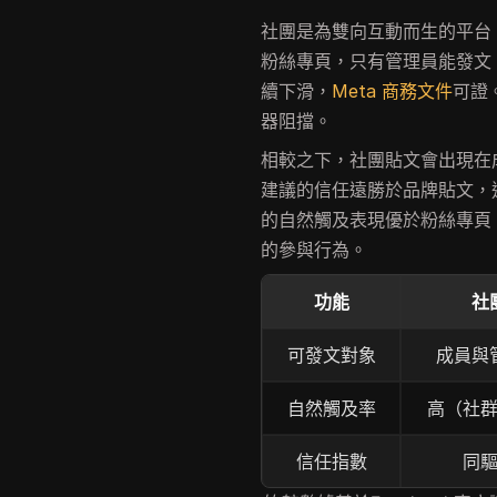
社團是為雙向互動而生的平台
粉絲專頁，只有管理員能發文，而
續下滑，
Meta 商務文件
可證
器阻擋。
相較之下，社團貼文會出現在
建議的信任遠勝於品牌貼文，
的自然觸及表現優於粉絲專頁，因
的參與行為。
功能
社
可發文對象
成員與
自然觸及率
高（社
信任指數
同