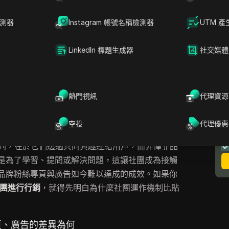
同時不違反Facebook的隱藏規則。
檢測器
Instagram 帳號名稱檢測器
UTM 產
，從找到允許商業貼文的社團，到撰寫不會被埋沒
會了解諸如隱形封鎖與帳號限制這類真實風險，以
LinkedIn 標題生成器
社交媒體
同時也會介紹頂尖社群媒體團隊用來安全管理多個
k的社群媒體自動化功能。如果你想將社團活動轉化為新
與浪費時間，請繼續閱讀，先了解該檢查哪些重
熱門視訊
代理資源
k社團現今是強大的行銷管道
空投
代理優惠
與眾不同，在於它們透過共同興趣連結用戶，而非僅靠品
是為了學習、提問或解決問題，這讓社團成為接觸
品牌粉絲專頁與廣告如今難以達成的成效。如果你
 社團進行行銷
，就得先明白為什麼社團運作機制比貼
專頁、廣告的差異為何