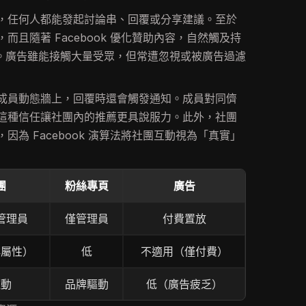
，任何人都能發起討論串、回覆或分享建議。至於
且隨著 Facebook 優化贊助內容，自然觸及持
。廣告雖能接觸大量受眾，但常遭忽視或被廣告過濾
成員動態牆上，回覆時還會觸發通知。成員對同儕
這種信任讓社團內的推薦更具說服力。此外，社團
為 Facebook 演算法將社團互動視為「真實」
團
粉絲專頁
廣告
管理員
僅管理員
付費置放
群屬性）
低
不適用（僅付費）
驅動
品牌驅動
低（廣告疲乏）