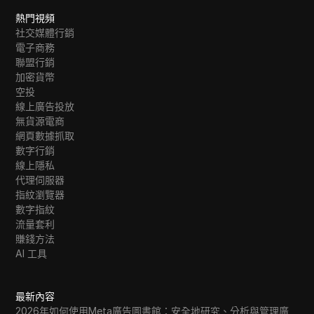
熱門視頻
社交媒體行銷
電子商務
聯盟行銷
加密貨幣
空投
線上廣告投放
無貨源電商
網頁數據抓取
數字行銷
線上隱私
代理伺服器
指紋瀏覽器
數字指紋
流量套利
賺錢方法
AI 工具
最新內容
2026年如何使用Meta廣告圖書館：安全地研究、分析與管理廣