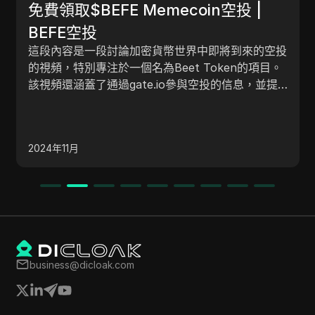
🤯 PIXELVERSE Airdrop NFT C
投 |
Process l How To Sell Pixelver
NFT? Complete Details 🤯
該輸入內容討論了如何索取和販售Pixel Wars
到來的空投
NFT、相關的利潤、索取步驟，以及一個即將
PIXELVERSE的空投NFT索取流程 
n的項目。
的Metaverse項目的詳細資訊，其中包括免
信息，並提
何出售Pixelverse NFT？完整詳
幣。同時還涵蓋了一個名為Calibur的空投活
息。
訊，並提供了如何索取的指引。
2024年12月
business@dicloak.com