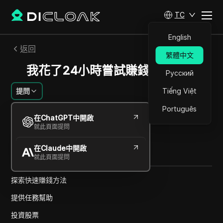
TC
English
返回
繁體中文
我花了24小時嘗試賺錢的計劃。
Русский
提問
Tiếng Việt
Português
阿列克謝·索羅金
在ChatGPT中開啟
2025年3月
1
分鐘 閱讀
就此頁面提問
分享給
在Claude中開啟
Copy Link
就此頁面提問
探索快速賺錢方法
提供任務幫助
投資股票