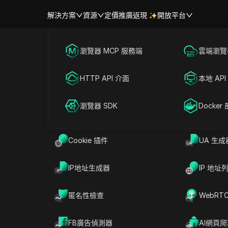
解決方案
資源
定價
推廣返現
開放平台
跨境電商
瀏覽器 MCP 服務端
海外社媒營銷
雲端瀏覽器
幫助中心
帳號共享
如何參與Solana空投並最大化收
聯盟營銷
HTTP API 介面
廣告投放
本地 API
RPA 市場（MCP）
擴展市場
網絡爬蟲
瀏覽器 SDK
帳號共享
Docker
分享給
Cookie 插件
UA 生成
成為加密貨幣愛好者接觸新項目和代幣的熱門方式。
IP地址生成器
IP 地址
任務提供免費獲取代幣的絕佳機會。隨著區塊鏈生
憑藉其速度和可擴展性獲得關注，成為經驗豐富和新
匿名性檢查
WebRT
選擇。
 空投
，了解其運作方式、參與方法以及如何最大化
FB廣告偵測器
AI網頁