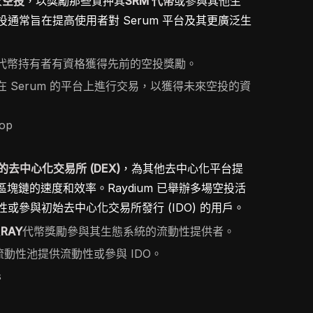
次
空投
，以獎勵那些質押其
SRM 代幣
或參與其他生
通常旨在提高使用者對 Serum 平台及其更廣泛生
M 代幣持有者有資格獲得先前的空投獎勵。
或在 Serum 的平台上進行交易，以獲得未來空投的資
rop
a 的去中心化交易所 (DEX)
，為其他去中心化平台提
 區塊鏈的速度和效率。Raydium 已舉辦多場空投活
或參與初始去中心化交易所發行 (IDO) 的用戶。
過
RAY
代幣獎勵參與其生態系統的流動性提供者。
上的流動性池提供流動性或參與 IDO。
s