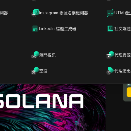
完成參與
Solana 空投
的步驟，探討潛在獎勵，並幫
這些步驟，您將能順利從
Solana 空投
生態系統中獲
檢測器
Instagram 帳號名稱檢測器
UTM 產
na 空投挖礦的細節
、如何使用合適工具監控空投，以
LinkedIn 標題生成器
社交媒體
方法。
熱門視訊
代理資源
空投
代理優惠