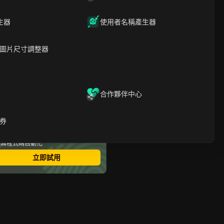
什麼是在Solana上進行空投
挖礦？
生器
使用者名稱產生器
如何參與Solana空投：工具
與資源
熱門Solana空投機會
圖片尺寸調整器
Solana 空投耕作的獎勵值得
嗎？風險與考量因素
如何透過DICloak最大化
Solana空投獎勵並降低風險
合作夥伴中心
結論
最安全的指紋瀏覽器
券
多帳號登錄
無限成員
無程式碼自動化
立即試用