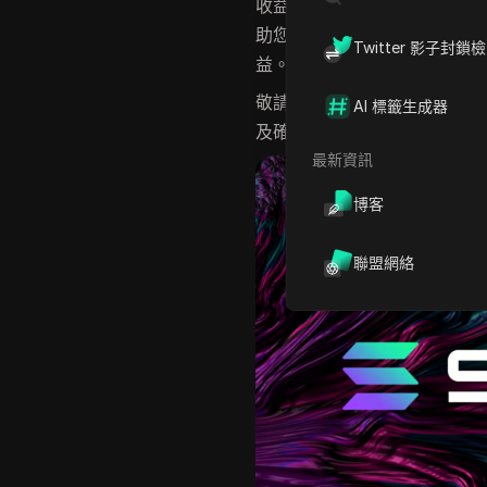
收益至關重要。本文將引導您
助您規避過程中的風險。遵循
Twitter 影子封鎖
益。
敬請期待我們深入探討
Sola
AI 標籤生成器
及確保您
充分利用每個機會
的
最新資訊
博客
聯盟網絡