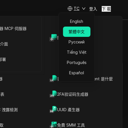
TC
登入
下 載
English
 MCP 伺服器
繁體中文
開放API
益
Русский
 介面
Tiếng Việt
提問
 部署
Português
在ChatGPT中開啟
Copy Link
Español
就此頁面提問
器
我的瀏覽器 User Agent 是什麼
在Claude中開啟
就此頁面提問
列表
2FA验证码生成器
C 洩露檢測
UUID 產生器
爬取
免費 SMM 工具
文章內容