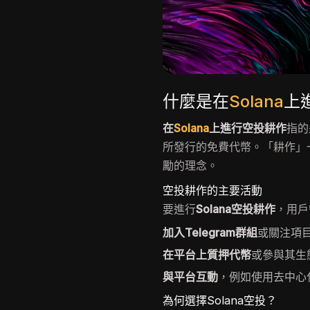
什麼是在
Solana
上
在
Solana
上進行空投耕作
指的
所發行的免費代幣。「耕作」
勵的理念。
空投耕作的主要活動
要進行
Solana空投耕作
，用戶
加入Telegram群組
或關注項
在平台上質押代幣
或參與其生
與平台互動
，例如使用去中心
為何選擇Solana空投？