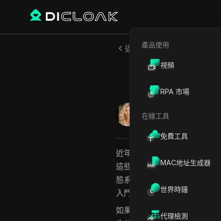
產品使用
返回
視頻
RPA 市場
桑德拉·安德森
在線工具
2025年8月
8
分鐘 閱讀
免費工具
近年來，
Solana 空投挖礦
已
MAC地址生成器
這些空投通過參與特定活動或
態系統的發展，
Solana 空投
世界時鐘
入門加密貨幣投資者的吸引力
如果您希望
充分利用 Solana
代理檢測