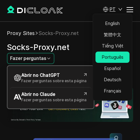
PT
English
Proxy Sites
Socks-Proxy.net
繁體中文
Socks-Proxy.net
Tiếng Việt
Português
Fazer perguntas
Español
Proxies confiáveis e de alta qualidade para
Abrir no ChatGPT
diversas tarefas online
Deutsch
Fazer perguntas sobre esta página
Français
Abrir no Claude
Fazer perguntas sobre esta página