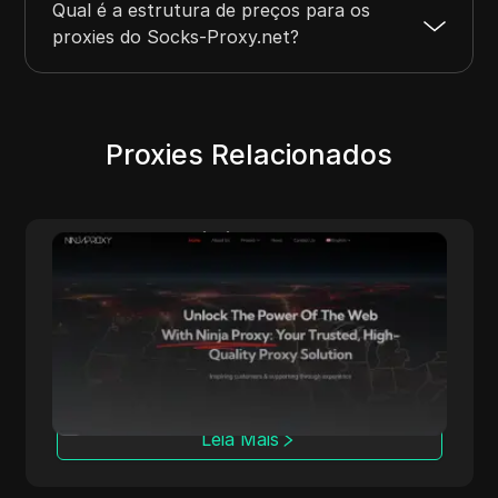
Qual é a estrutura de preços para os
proxies do Socks-Proxy.net?
Proxies Relacionados
NinjaProxy
NinjaProxy é um fornecedor popular de
serviços com mais de 10 anos de história
oferecendo proxies de alta qualidade para
acesso anônimo à web. Sua rede global
abrange mais de 50 locais geográficos,
servindo como a espinha dorsal para seus
proxies de centro de dados, residenciais e
Leia Mais
móveis.