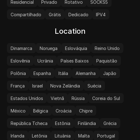
Residencial
Privado
Rotativo
SOCKS5
Compartilhado
Grátis
Dedicado
IPV4
Location
Dinamarca
Noruega
Eslováquia
Reino Unido
Eslovênia
Ucrânia
Países Baixos
Paquistão
Polônia
Espanha
Itália
Alemanha
Japão
França
Israel
Nova Zelândia
Suécia
Estados Unidos
Vietnã
Rússia
Coreia do Sul
México
Bélgica
Croácia
Chipre
República Tcheca
Estônia
Finlândia
Grécia
Irlanda
Letônia
Lituânia
Malta
Portugal