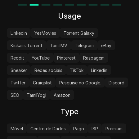
Usage
Linkedin
YesMovies
Torrent Galaxy
Kickass Torrent
TamilMV
Telegram
eBay
Reddit
YouTube
Pinterest
Raspagem
Sneaker
Redes sociais
TikTok
Linkedin
Twitter
Craigslist
Pesquise no Google.
Discord
SEO
TamilYogi
Amazon
Type
Móvel
Centro de Dados
Pago
ISP
Premium