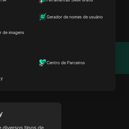
idade, projetados para
os para garantir
Gerador de nomes de usuário
edes sociais, realizar
r de imagens
Ano de Fundação
Centro de Parceiros
2021
xy
y
 diversos tipos de