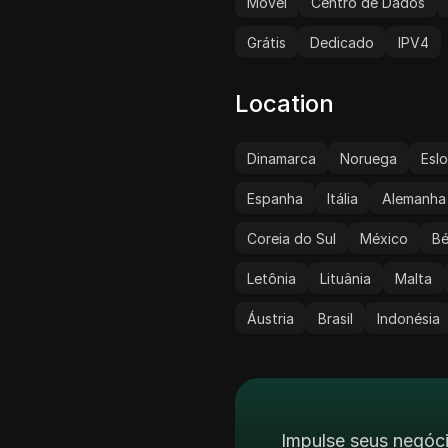
Móvel
Centro de Dados
Grátis
Dedicado
IPV4
Location
Dinamarca
Noruega
Esl
Espanha
Itália
Alemanha
Coreia do Sul
México
Bé
Letônia
Lituânia
Malta
Áustria
Brasil
Indonésia
Impulse seus negóci