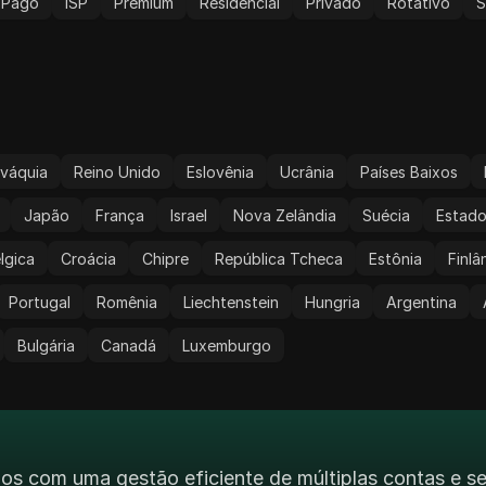
Pago
ISP
Premium
Residencial
Privado
Rotativo
ováquia
Reino Unido
Eslovênia
Ucrânia
Países Baixos
Japão
França
Israel
Nova Zelândia
Suécia
Estado
lgica
Croácia
Chipre
República Tcheca
Estônia
Finlâ
Portugal
Romênia
Liechtenstein
Hungria
Argentina
Bulgária
Canadá
Luxemburgo
os com uma gestão eficiente de múltiplas contas e 