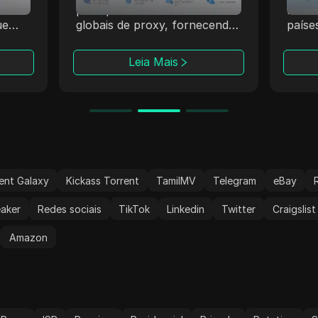
mais de 40
acessíveis do mercado.
 a 171
Coletam dados com rapidez e
eis.
confiabilidade sem sacrificar a
xies
qualidade. Perfeitos para web
ais
Leia Mais
tráfego
scraping eficiente e análise de
lidar com SMM,
dados sem bloqueios ou
liados,
CAPTCHAs.
s e testes de
 segurança.
ent Galaxy
Kickass Torrent
TamilMV
Telegram
eBay
aker
Redes sociais
TikTok
Linkedin
Twitter
Craigslist
Amazon