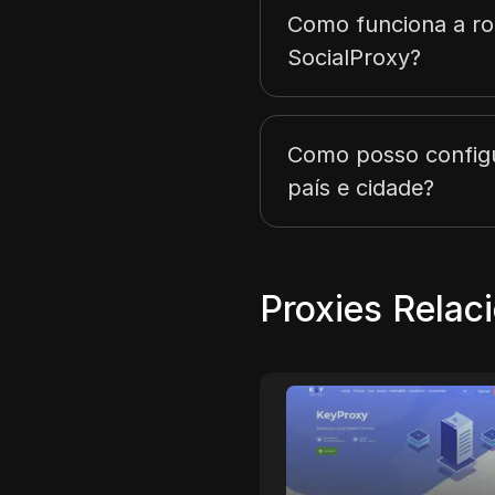
Como funciona a ro
SocialProxy?
Como posso config
país e cidade?
Proxies Relac
IPWO
MobilePr
IPWO fornece serviços
MobileProxy.Sp
globais de proxy IP
serviço de pro
residencial, sendo um dos
capacidade de t