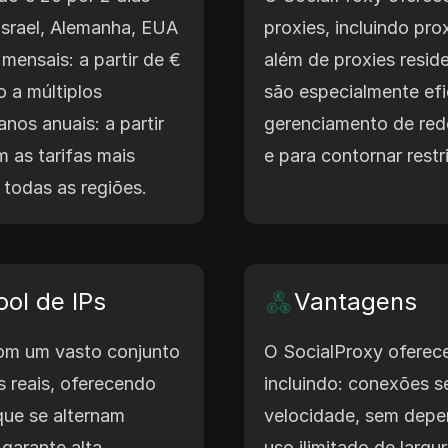
 Israel, Alemanha, EUA
proxies, incluindo pr
mensais: a partir de €
além de proxies reside
 a múltiplos
são especialmente ef
anos anuais: a partir
gerenciamento de red
 as tarifas mais
e para contornar rest
 todas as regiões.
ol de IPs
Vantagens
om um vasto conjunto
O SocialProxy oferece
 reais, oferecendo
incluindo: conexões s
 que se alternam
velocidade, sem depe
garante alta
uso ilimitado de largu