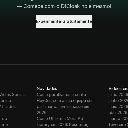
— Comece com o DICloak hoje mesmo!
Experimente Gratuitamente
Novidades
Vídeos em
Mídias Sociais
Como partilhar uma conta
julho 202
rônico
HeyGen com a sua equipa sem
junho 202
Afiliados
partilhar palavras-passe em
maio 202
2026
abril 2026
drop
Como Utilizar a Meta Ad
março 20
nline
Library em 2026: Pesquisar,
fevereiro