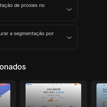
tação de proxies no
urar a segmentação por
ionados
oxySpace
Evomi
ace é um
Evomi oferece Proxies
xy móvel com
Residenciais por apenas
roca de
$0.49/GB, sendo os mais