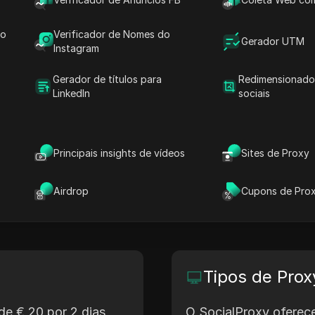
izada em fornecer proxies móveis 4G e 5G de alta qual
do
Verificador de Nomes do
is e coleta de dados. Seus serviços são personalizad
Gerador UTM
Instagram
 e confiáveis, ideais para gerenciar várias contas de r
refas que exigem alto consumo de dados.
Gerador de títulos para
Redimensionado
LinkedIn
sociais
Site
Localização da Sede
Principais insights de vídeos
Sites de Proxy
thesocialproxy.com
United States
Airdrop
Cupons de Pro
Tipos de Prox
 de € 20 por 2 dias
O SocialProxy oferece