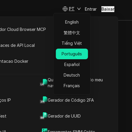
PT
Entrar
Baixar
English
idor Cloud Browser MCP
繁體中文
ta
API Aberta
Tiếng Việt
faces de API Local
Português
 Extensões
antacao Docker
Español
Deutsch
Qual é o User Agent do meu
navegador
Français
ços IP
Gerador de Código 2FA
est
Gerador de UUID
 IA
Ferramentas SMM Grátis