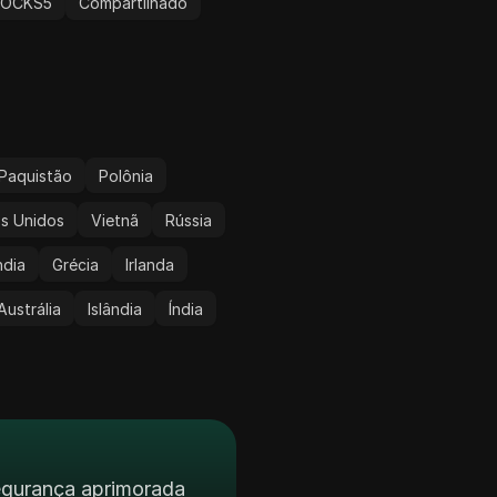
SOCKS5
Compartilhado
Paquistão
Polônia
s Unidos
Vietnã
Rússia
ndia
Grécia
Irlanda
Austrália
Islândia
Índia
segurança aprimorada