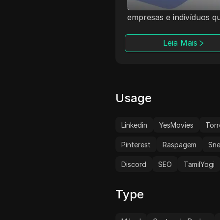
principais fornecedores
localização em 
globais de proxy, fornecendo
países e acesso
endereços IP por meio de
operadoras móv
dispositivos reais de usuários
Oferecemos pro
Leia Mais
Leia M
para ajudar os usuários a
dedicados com 
alcançar um acesso à
ilimitado para 
internet mais seguro e
marketing de afi
anônimo. Seus recursos IP de
parsing de dado
alta qualidade atendem a
aplicativos com
Usage
várias necessidades online,
permitindo que os usuários
contornem facilmente
Linkedin
YesMovies
Torr
restrições regionais,
especialmente em grandes
Pinterest
Raspagem
Sne
coletas de dados e pesquisas
de mercado.
Discord
SEO
TamilYogi
Type