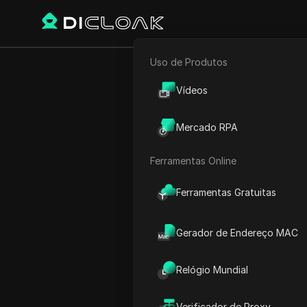
Uso de Produtos
E-commerce
Proxy Sites
SocialProxy
Vídeos
SocialProxy
Marketing de Afiliados
Mercado RPA
Proxies móveis de alta q
Rastreador Web
de redes sociais
Ferramentas Online
Ferramentas Gratuitas
Gerador de Endereço MAC
Relógio Mundial
O que é o Social
Verificador de Proxy