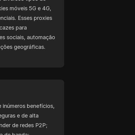
oxies móveis 5G e 4G,
nciais. Esses proxies
icazes para
es sociais, automação
rições geográficas.
 inúmeros benefícios,
eguras e de alta
nder de redes P2P;
ra de banda;